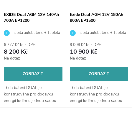
EXIDE Dual AGM 12V 140Ah
Exide Dual AGM 12V 180Ah
700A EP1200
900A EP1500
nabitá autobaterie + Tableta
nabitá autobaterie + Tableta
do ostřikovačů (2 ks) + možný
do ostřikovačů (2 ks) + možný
6 777 Kč bez DPH
9 008 Kč bez DPH
výkup staré baterie při doručení
výkup staré baterie při doručení
8 200 Kč
10 900 Kč
nebo v prodejně Jinočany
nebo v prodejně Jinočany
Na dotaz
Na dotaz
ZOBRAZIT
ZOBRAZIT
Třída baterií DUAL je
Třída baterií DUAL je
konstruována pro dodávku
konstruována pro dodávku
energií lodím s jednou sadou
energií lodím s jednou sadou
baterií pro všechny spotřebiče
baterií pro všechny spotřebiče
(případ B).
(případ B). Je také vhodná jako
dodatečná baterie k pohonu...
O