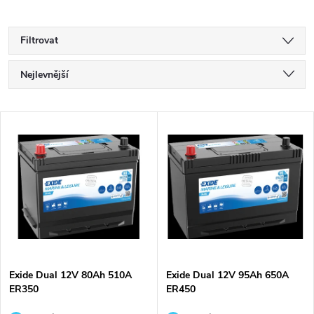
Filtrovat
Ř
Nejlevnější
a
Nejdražší
V
Nejprodávanější
z
ý
Abecedně
e
p
n
i
í
s
p
Exide Dual 12V 80Ah 510A
Exide Dual 12V 95Ah 650A
ER350
ER450
p