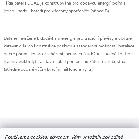
v
Třída baterií DUAL je konstruována pro dodávku energií lodím s
jednou sadou baterií pro všechny spotřebiče (případ B).
l
á
Baterie navržené k dodávkám energie pro tradiční přívěsy a obytné
d
karavany. Jejich konstrukce poskytuje standardní možnosti instalace,
a
dobré podmínky pro zacházení (nenáročná údržba, snadná kontrola
hladiny elektrolytu a stavu nabití pomocí indikátoru) a robustnost
c
(středně odolné vůči vibracím, náklonu a vylití).
í
p
r
v
Z
k
Informace pro vás
Používáme cookies, abychom Vám umožnili pohodlné