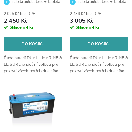
r
nabitá autobaterie + Tableta
nabitá autobaterie + Tableta
r
do ostřikovačů (2 ks) + možný
do ostřikovačů (2 ks) + možný
o
2 025 Kč bez DPH
2 483 Kč bez DPH
výkup staré baterie při doručení
výkup staré baterie při doručení
2 450 Kč
3 005 Kč
o
nebo v prodejně Jinočany
nebo v prodejně Jinočany
Skladem
4 ks
Skladem
4 ks
d
d
u
DO KOŠÍKU
DO KOŠÍKU
u
k
Řada baterií DUAL - MARINE &
Řada baterií DUAL - MARINE &
k
LEISURE je ideální volbou pro
LEISURE je ideální volbou pro
pokrytí všech potřeb duálního
pokrytí všech potřeb duálního
t
napájení pro nejoblíbenější
napájení pro nejoblíbenější
t
rekreační lodě.
rekreační lodě.
ů
ů