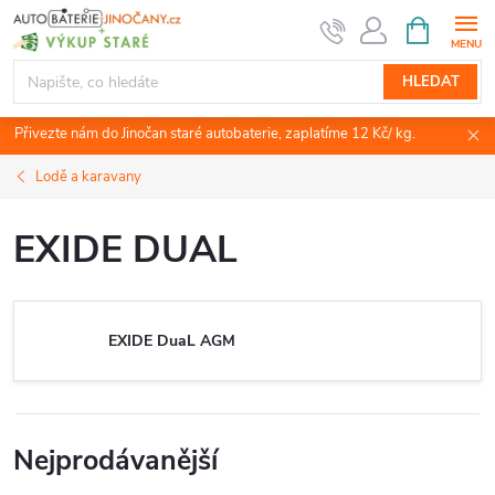
Přejít
NÁKUPNÍ
KOŠÍK
na
obsah
HLEDAT
Přivezte nám do Jinočan staré autobaterie, zaplatíme 12 Kč/ kg.
Lodě a karavany
EXIDE DUAL
EXIDE DuaL AGM
Nejprodávanější