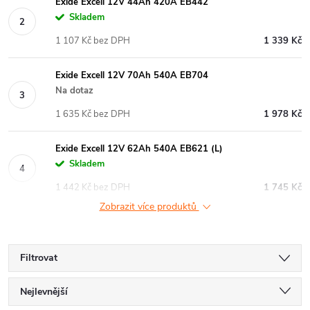
Exide Excell 12V 44Ah 420A EB442
Skladem
1 107 Kč bez DPH
1 339 Kč
Exide Excell 12V 70Ah 540A EB704
Na dotaz
1 635 Kč bez DPH
1 978 Kč
Exide Excell 12V 62Ah 540A EB621 (L)
Skladem
1 442 Kč bez DPH
1 745 Kč
Zobrazit více produktů
Filtrovat
Ř
Nejlevnější