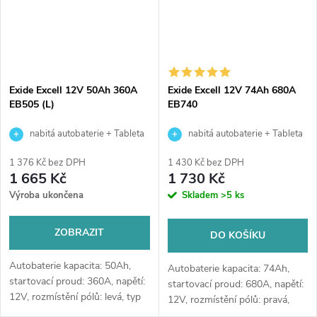
Exide Excell 12V 50Ah 360A
Exide Excell 12V 74Ah 680A
EB505 (L)
EB740
nabitá autobaterie + Tableta
nabitá autobaterie + Tableta
do ostřikovačů (2 ks) + možný
do ostřikovačů (2 ks) + možný
1 376 Kč bez DPH
1 430 Kč bez DPH
výkup staré baterie při doručení
výkup staré baterie při doručení
1 665 Kč
1 730 Kč
nebo v prodejně Jinočany
nebo v prodejně Jinočany
Výroba ukončena
Skladem
>5 ks
ZOBRAZIT
DO KOŠÍKU
Autobaterie kapacita: 50Ah,
Autobaterie kapacita: 74Ah,
startovací proud: 360A, napětí:
startovací proud: 680A, napětí:
12V, rozmístění pólů: levá, typ
12V, rozmístění pólů: pravá,
Asia, rozměry: 200 x 172 x 222,
rozměry: 278 x 175 x 190,