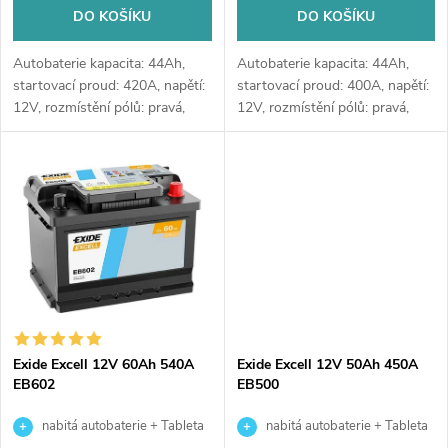
d
u
DO KOŠÍKU
DO KOŠÍKU
u
k
Autobaterie kapacita: 44Ah,
Autobaterie kapacita: 44Ah,
k
startovací proud: 420A, napětí:
startovací proud: 400A, napětí:
12V, rozmístění pólů: pravá,
12V, rozmístění pólů: pravá,
t
rozměry: 207 x 175 x 175,
rozměry: 175 x 175 x 190,
t
kvalitní autobaterie určena pro
kvalitní autobaterie určena pro
ů
vozy se standardními nároky
vozy se standardními nároky
ů
na...
na...
Exide Excell 12V 60Ah 540A
Exide Excell 12V 50Ah 450A
EB602
EB500
nabitá autobaterie + Tableta
nabitá autobaterie + Tableta