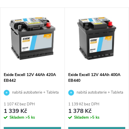
a
Nejdražší
V
Nejprodávanější
z
ý
Abecedně
e
p
n
i
í
s
p
Exide Excell 12V 44Ah 420A
Exide Excell 12V 44Ah 400A
EB442
EB440
p
r
nabitá autobaterie + Tableta
nabitá autobaterie + Tableta
r
do ostřikovačů (2 ks) + možný
do ostřikovačů (2 ks) + možný
o
1 107 Kč bez DPH
1 139 Kč bez DPH
výkup staré baterie při doručení
výkup staré baterie při doručení
1 339 Kč
1 378 Kč
o
nebo v prodejně Jinočany
nebo v prodejně Jinočany
Skladem
>5 ks
Skladem
>5 ks
d