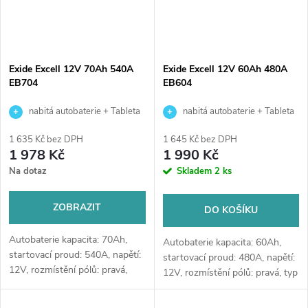
Exide Excell 12V 70Ah 540A
Exide Excell 12V 60Ah 480A
EB704
EB604
nabitá autobaterie + Tableta
nabitá autobaterie + Tableta
do ostřikovačů (2 ks) + možný
do ostřikovačů (2 ks) + možný
1 635 Kč bez DPH
1 645 Kč bez DPH
výkup staré baterie při doručení
výkup staré baterie při doručení
1 978 Kč
1 990 Kč
nebo v prodejně Jinočany
nebo v prodejně Jinočany
Na dotaz
Skladem
2 ks
ZOBRAZIT
DO KOŠÍKU
Autobaterie kapacita: 70Ah,
Autobaterie kapacita: 60Ah,
startovací proud: 540A, napětí:
startovací proud: 480A, napětí:
12V, rozmístění pólů: pravá,
12V, rozmístění pólů: pravá, typ
rozměry: 270 x 173 x 222,
Asia, rozměry: 230 x 173 x 222,
kvalitní autobaterie určena pro
kvalitní autobaterie určena pro