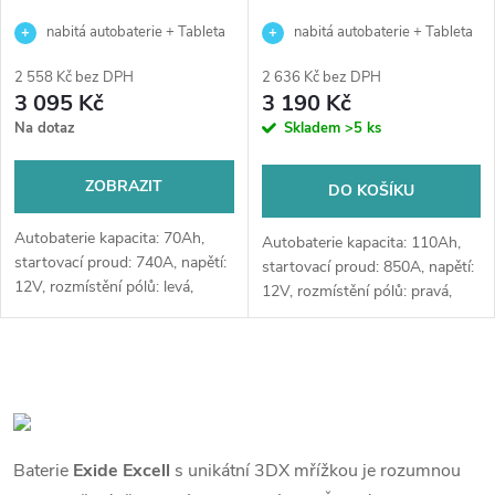
nabitá autobaterie + Tableta
nabitá autobaterie + Tableta
do ostřikovačů (2 ks) + možný
do ostřikovačů (2 ks) + možný
2 558 Kč bez DPH
2 636 Kč bez DPH
výkup staré baterie při doručení
výkup staré baterie při doručení
3 095 Kč
3 190 Kč
nebo v prodejně Jinočany
nebo v prodejně Jinočany
Na dotaz
Skladem
>5 ks
ZOBRAZIT
DO KOŠÍKU
Autobaterie kapacita: 70Ah,
Autobaterie kapacita: 110Ah,
startovací proud: 740A, napětí:
startovací proud: 850A, napětí:
12V, rozmístění pólů: levá,
12V, rozmístění pólů: pravá,
zapuštěné kontakty, rozměry:
rozměry: 392 x 175 x 190,
260 x 180 x 186, kvalitní
kvalitní autobaterie určena pro
autobaterie určena pro vozy
vozy se standardními nároky...
O
se...
v
l
Baterie
Exide Excell
s unikátní 3DX mřížkou je rozumnou