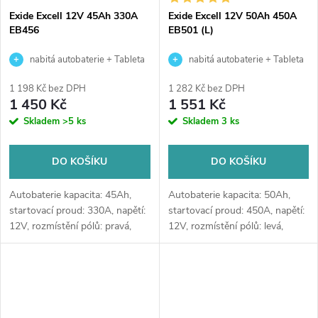
Exide Excell 12V 45Ah 330A
Exide Excell 12V 50Ah 450A
EB456
EB501 (L)
nabitá autobaterie + Tableta
nabitá autobaterie + Tableta
do ostřikovačů (2 ks) + možný
do ostřikovačů (2 ks) + možný
1 198 Kč bez DPH
1 282 Kč bez DPH
výkup staré baterie při doručení
výkup staré baterie při doručení
1 450 Kč
1 551 Kč
nebo v prodejně Jinočany
nebo v prodejně Jinočany
Skladem
>5 ks
Skladem
3 ks
DO KOŠÍKU
DO KOŠÍKU
Autobaterie kapacita: 45Ah,
Autobaterie kapacita: 50Ah,
startovací proud: 330A, napětí:
startovací proud: 450A, napětí:
12V, rozmístění pólů: pravá,
12V, rozmístění pólů: levá,
typ: Asia, rozměry: 237 x 127 x
rozměry: 207 x 175 x 190,
227, kvalitní autobaterie určena
kvalitní autobaterie určena pro
pro vozy se...
vozy se standardními nároky
na...