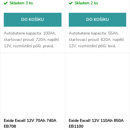
Skladem
3 ks
Skladem
2 ks
DO KOŠÍKU
DO KOŠÍKU
Autobaterie kapacita: 100Ah,
Autobaterie kapacita: 55Ah,
startovací proud: 720A, napětí:
startovací proud: 620A, napětí:
12V, rozmístění pólů: pravá,
12V, rozmístění pólů: levá,
rozměry: 315 x 175 x 205,
rozměry: 230 x 180 x 186,
kvalitní autobaterie určena pro
kvalitní autobaterie určena pro
vozy se standardními nároky...
vozy se standardními nároky
na...
Exide Excell 12V 70Ah 740A
Exide Excell 12V 110Ah 850A
EB708
EB1100