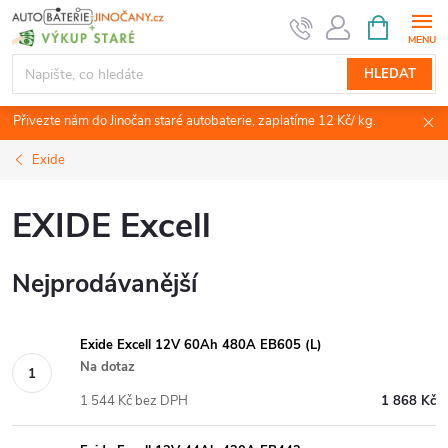
Přejít
NÁKUPNÍ
KOŠÍK
na
obsah
HLEDAT
Přivezte nám do Jinočan staré autobaterie, zaplatíme 12 Kč/ kg.
Exide
EXIDE Excell
Nejprodávanější
Exide Excell 12V 60Ah 480A EB605 (L)
Na dotaz
1 544 Kč bez DPH
1 868 Kč