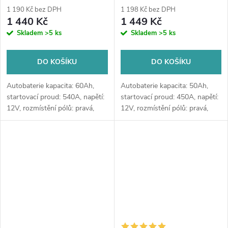
do ostřikovačů (2 ks) + možný
do ostřikovačů (2 ks) + možný
1 190 Kč bez DPH
1 198 Kč bez DPH
výkup staré baterie při doručení
výkup staré baterie při doručení
1 440 Kč
1 449 Kč
nebo v prodejně Jinočany
nebo v prodejně Jinočany
Skladem
>5 ks
Skladem
>5 ks
DO KOŠÍKU
DO KOŠÍKU
Autobaterie kapacita: 60Ah,
Autobaterie kapacita: 50Ah,
startovací proud: 540A, napětí:
startovací proud: 450A, napětí:
12V, rozmístění pólů: pravá,
12V, rozmístění pólů: pravá,
rozměry: 242 x 175 x 175,
rozměry: 207 x 175 x 190,
kvalitní autobaterie určena pro
kvalitní autobaterie určena pro
vozy se standardními nároky
vozy se standardními nároky
na...
na...