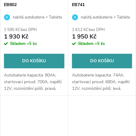
EB802
EB741
nabitá autobaterie + Tableta
nabitá autobaterie + Tableta
do ostřikovačů (2 ks) + možný
do ostřikovačů (2 ks) + možný
1 595 Kč bez DPH
1 612 Kč bez DPH
výkup staré baterie při doručení
výkup staré baterie při doručení
1 930 Kč
1 950 Kč
nebo v prodejně Jinočany
nebo v prodejně Jinočany
Skladem
>5 ks
Skladem
>5 ks
DO KOŠÍKU
DO KOŠÍKU
Autobaterie kapacita: 80Ah,
Autobaterie kapacita: 74Ah,
startovací proud: 700A, napětí:
startovací proud: 680A, napětí:
12V, rozmístění pólů: pravá,
12V, rozmístění pólů: levá,
rozměry: 315 x 175 x 175,
rozměry: 278 x 175 x 190,
kvalitní autobaterie určena pro
kvalitní autobaterie určena pro
vozy se standardními nároky
vozy se standardními nároky
na...
na...