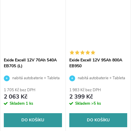
vozy se standardními nároky
vozy se standardními...
na...
Exide Excell 12V 70Ah 540A
Exide Excell 12V 95Ah 800A
EB705 (L)
EB950
nabitá autobaterie + Tableta
nabitá autobaterie + Tableta
do ostřikovačů (2 ks) + možný
do ostřikovačů (2 ks) + možný
1 705 Kč bez DPH
1 983 Kč bez DPH
výkup staré baterie při doručení
výkup staré baterie při doručení
2 063 Kč
2 399 Kč
nebo v prodejně Jinočany
nebo v prodejně Jinočany
Skladem
1 ks
Skladem
>5 ks
DO KOŠÍKU
DO KOŠÍKU