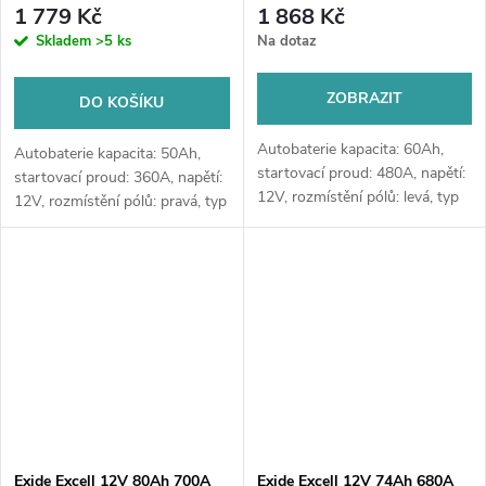
1 779 Kč
1 868 Kč
nebo v prodejně Jinočany
nebo v prodejně Jinočany
Skladem
>5 ks
Na dotaz
ZOBRAZIT
DO KOŠÍKU
Autobaterie kapacita: 60Ah,
Autobaterie kapacita: 50Ah,
startovací proud: 480A, napětí:
startovací proud: 360A, napětí:
12V, rozmístění pólů: levá, typ
12V, rozmístění pólů: pravá, typ
Asia, rozměry: 230 x 173 x 222,
Asia, rozměry: 200 x 173 x 222,
kvalitní autobaterie určena pro
kvalitní autobaterie určena pro
vozy se standardními...
vozy se standardními...
Exide Excell 12V 80Ah 700A
Exide Excell 12V 74Ah 680A