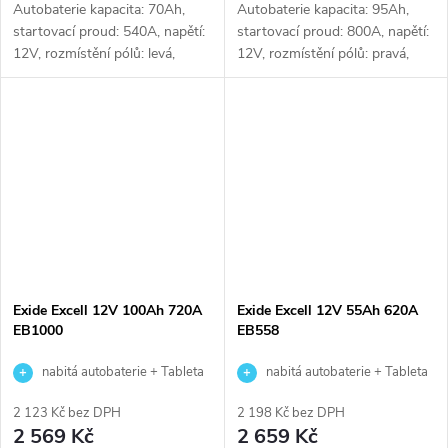
Autobaterie kapacita: 70Ah,
Autobaterie kapacita: 95Ah,
startovací proud: 540A, napětí:
startovací proud: 800A, napětí:
12V, rozmístění pólů: levá,
12V, rozmístění pólů: pravá,
rozměry: 270 x 173 x 222,
rozměry: 353 x 175 x 190,
kvalitní autobaterie určena pro
kvalitní autobaterie určena pro
vozy se standardními nároky
vozy se standardními nároky
na...
na...
Exide Excell 12V 100Ah 720A
Exide Excell 12V 55Ah 620A
EB1000
EB558
nabitá autobaterie + Tableta
nabitá autobaterie + Tableta
do ostřikovačů (2 ks) + možný
do ostřikovačů (2 ks) + možný
2 123 Kč bez DPH
2 198 Kč bez DPH
výkup staré baterie při doručení
výkup staré baterie při doručení
2 569 Kč
2 659 Kč
nebo v prodejně Jinočany
nebo v prodejně Jinočany