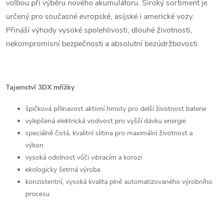
volbou při výběru nového akumulátoru. Široký sortiment je
á
určený pro současné evropské, asijské i americké vozy.
d
Přináší výhody vysoké spolehlivosti, dlouhé životnosti,
a
nekompromisní bezpečnosti a absolutní bezúdržbovosti.
c
í
Tajemství 3DX mřížky
p
špičková přilnavost aktivní hmoty pro delší životnost baterie
r
vylepšená elektrická vodivost pro vyšší dávku energie
speciálně čistá, kvalitní slitina pro maximální životnost a
v
výkon
vysoká odolnost vůči vibracím a korozi
k
ekologicky šetrná výroba
y
konzistentní, vysoká kvalita plně automatizovaného výrobního
procesu
v