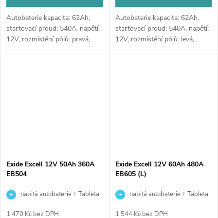
Autobaterie kapacita: 62Ah,
Autobaterie kapacita: 62Ah,
startovací proud: 540A, napětí:
startovací proud: 540A, napětí:
12V, rozmístění pólů: pravá,
12V, rozmístění pólů: levá,
rozměry: 242 x 175 x 190,
rozměry: 242 x 175 x 190,
kvalitní autobaterie určena pro
kvalitní autobaterie určena pro
vozy se standardními nároky
vozy se standardními nároky
na...
na...
Exide Excell 12V 50Ah 360A
Exide Excell 12V 60Ah 480A
EB504
EB605 (L)
nabitá autobaterie + Tableta
nabitá autobaterie + Tableta
do ostřikovačů (2 ks) + možný
do ostřikovačů (2 ks) + možný
1 470 Kč bez DPH
1 544 Kč bez DPH
výkup staré baterie při doručení
výkup staré baterie při doručení