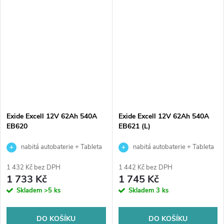
kvalitní autobaterie určena pro
kvalitní autobaterie určena pro
vozy se standardními...
vozy se standardními nároky
na...
Exide Excell 12V 62Ah 540A
Exide Excell 12V 62Ah 540A
EB620
EB621 (L)
nabitá autobaterie + Tableta
nabitá autobaterie + Tableta
do ostřikovačů (2 ks) + možný
do ostřikovačů (2 ks) + možný
1 432 Kč bez DPH
1 442 Kč bez DPH
výkup staré baterie při doručení
výkup staré baterie při doručení
1 733 Kč
1 745 Kč
nebo v prodejně Jinočany
nebo v prodejně Jinočany
Skladem
>5 ks
Skladem
3 ks
DO KOŠÍKU
DO KOŠÍKU