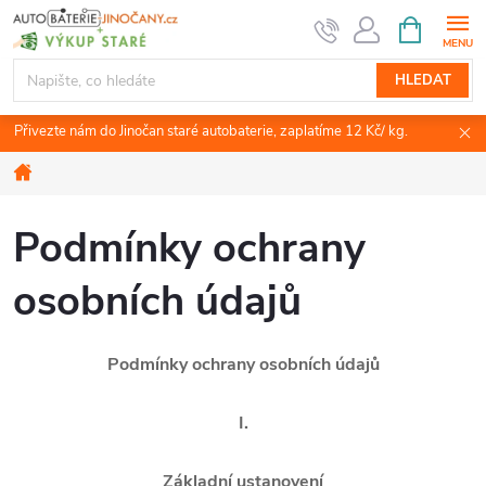
Přejít
NÁKUPNÍ
KOŠÍK
na
obsah
HLEDAT
Přivezte nám do Jinočan staré autobaterie, zaplatíme 12 Kč/ kg.
Domů
Podmínky ochrany
osobních údajů
Podmínky ochrany osobních údajů
I.
Základní ustanovení