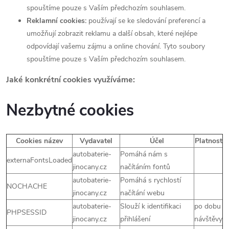
spouštíme pouze s Vaším předchozím souhlasem.
Reklamní cookies:
používají se ke sledování preferencí a
umožňují zobrazit reklamu a další obsah, které nejlépe
odpovídají vašemu zájmu a online chování. Tyto soubory
spouštíme pouze s Vaším předchozím souhlasem.
Jaké konkrétní cookies využíváme:
Nezbytné cookies
Cookies název
Vydavatel
Účel
Platnost
autobaterie-
Pomáhá nám s
externaFontsLoaded
jinocany.cz
načítáním fontů
autobaterie-
Pomáhá s rychlostí
NOCHACHE
jinocany.cz
načítání webu
autobaterie-
Slouží k identifikaci
po dobu
PHPSESSID
jinocany.cz
přihlášení
návštěvy