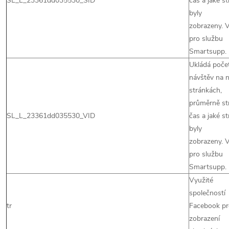
SL_L_23361dd035530_SID
čas a jaké s
byly
zobrazeny. 
pro službu
Smartsupp.
Ukládá poče
návštěv na 
stránkách,
průměrně st
SL_L_23361dd035530_VID
čas a jaké s
byly
zobrazeny. 
pro službu
Smartsupp.
Využité
společností
tr
Facebook pr
zobrazení