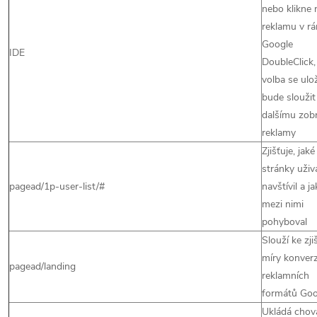
nebo klikne 
reklamu v r
Google
IDE
DoubleClick,
volba se ulož
bude sloužit
dalšímu zob
reklamy
Zjišťuje, jaké
stránky uživ
pagead/1p-user-list/#
navštívil a ja
mezi nimi
pohyboval
Slouží ke zji
míry konver
pagead/landing
reklamních
formátů Goo
Ukládá chov