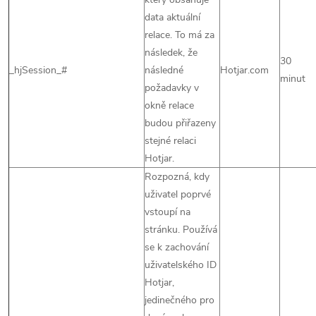
data aktuální
relace. To má za
následek, že
30
_hjSession_#
následné
Hotjar.com
minut
požadavky v
okně relace
budou přiřazeny
stejné relaci
Hotjar.
Rozpozná, kdy
uživatel poprvé
vstoupí na
stránku. Používá
se k zachování
uživatelského ID
Hotjar,
jedinečného pro