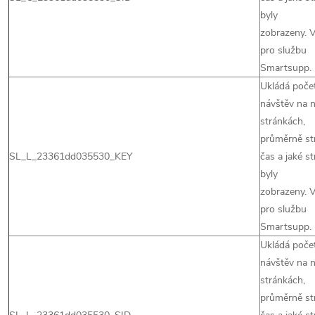
byly
zobrazeny. 
pro službu
Smartsupp.
Ukládá poče
návštěv na 
stránkách,
průměrně st
SL_L_23361dd035530_KEY
čas a jaké s
byly
zobrazeny. 
pro službu
Smartsupp.
Ukládá poče
návštěv na 
stránkách,
průměrně st