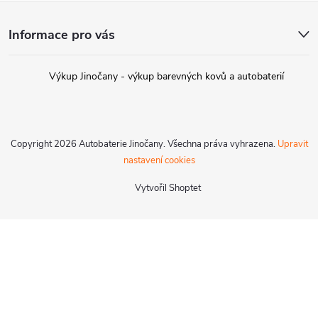
Z
Informace pro vás
á
p
Výkup Jinočany - výkup barevných kovů a autobaterií
a
Copyright 2026
Autobaterie Jinočany
. Všechna práva vyhrazena.
Upravit
t
nastavení cookies
í
Vytvořil Shoptet