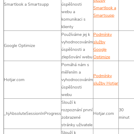
služby
Smartlook a Smartsupp
úspěšnosti
Smartlook a
webu a
Smartsupp
komunikaci s
klienty
Používáme jej k
Podmínky
vyhodnocováním
služby
Google Optimize
úspěšnosti a
Google
zlepšování webu
Optimize
Pomáhá nám s
měřením a
Podmínky
Hotjar.com
vyhodnocováním
služby Hotjar
úspěšnosti
webu
Slouží k
rozpoznání první
30
_hjAbsoluteSessionInProgress
Hotjar.com
zobrazené
minut
stránky uživatele
Slouží k