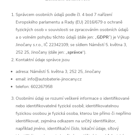
Správcem osobních údajů podle čl. 4 bod 7 nařízení
Evropského parlamentu a Rady (EU) 2016/679 o ochraně
fyzických osob v souvislosti se zpracováním osobních údajů
a o volném pohybu těchto údajů (dále jen: „
GDPR
”) je Výkup
Jinočany s.r.o., IČ 22342109, se sídlem Náměstí 5. května 3,
252 25, Jinočany (dále jen: „
správce
“).
Kontaktní údaje správce jsou
adresa: Náměstí 5. května 3, 252 25, Jinočany
email: info@autobaterie-jinocany.cz
telefon: 602267958
Osobními údaji se rozumí veškeré informace o identifikované
nebo identifikovatelné fyzické osobě; identifikovatelnou
fyzickou osobou je fyzická osoba, kterou lze přímo či nepřímo
identifikovat, zejména odkazem na určitý identifikátor,
například jméno, identifikační číslo, lokační údaje, síťový