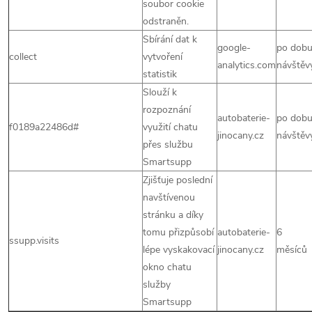
soubor cookie
odstraněn.
Sbírání dat k
google-
po dob
collect
vytvoření
analytics.com
návštěv
statistik
Slouží k
rozpoznání
autobaterie-
po dob
f0189a22486d#
využití chatu
jinocany.cz
návštěv
přes službu
Smartsupp
Zjišťuje poslední
navštívenou
stránku a díky
tomu přizpůsobí
autobaterie-
6
ssupp.visits
lépe vyskakovací
jinocany.cz
měsíců
okno chatu
služby
Smartsupp