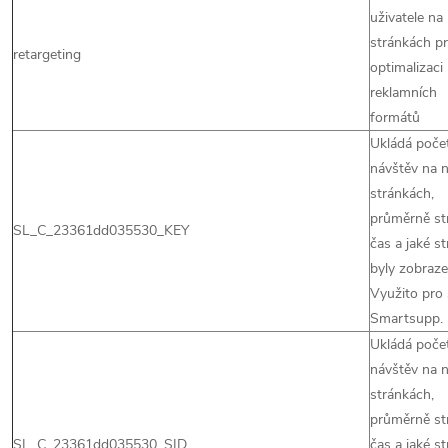
uživatele na
stránkách p
retargeting
optimalizaci
reklamních
formátů
Ukládá poče
návštěv na 
stránkách,
průměrně st
SL_C_23361dd035530_KEY
čas a jaké s
byly zobraze
Využito pro
Smartsupp.
Ukládá poče
návštěv na 
stránkách,
průměrně st
SL_C_23361dd035530_SID
čas a jaké s