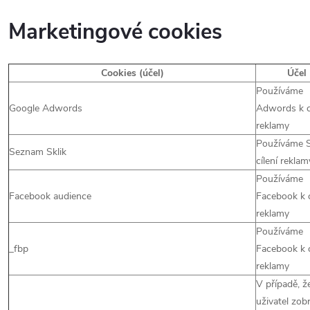
Marketingové cookies
Cookies (účel)
Účel
Používáme
Google Adwords
Adwords k cí
reklamy
Používáme S
Seznam Sklik
cílení reklam
Používáme
Facebook audience
Facebook k c
reklamy
Používáme
_fbp
Facebook k c
reklamy
V případě, ž
uživatel zobr