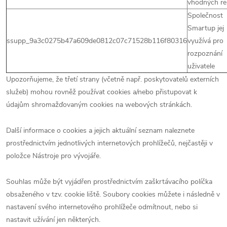
vhodných re
Společnost
Smartup jej
ssupp_9a3c0275b47a609de0812c07c71528b116f80316
využívá pro
rozpoznání
uživatele
Upozorňujeme, že třetí strany (včetně např. poskytovatelů externích
služeb) mohou rovněž používat cookies a/nebo přistupovat k
údajům shromažďovaným cookies na webových stránkách.
Další informace o cookies a jejich aktuální seznam naleznete
prostřednictvím jednotlivých internetových prohlížečů, nejčastěji v
položce Nástroje pro vývojáře.
Souhlas může být vyjádřen prostřednictvím zaškrtávacího políčka
obsaženého v tzv. cookie liště. Soubory cookies můžete i následně v
nastavení svého internetového prohlížeče odmítnout, nebo si
nastavit užívání jen některých.