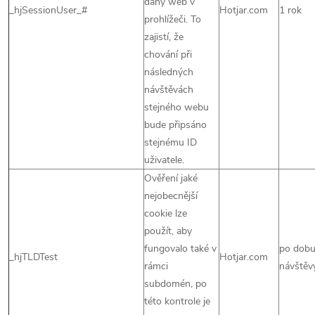
daný web v
_hjSessionUser_#
Hotjar.com
1 rok
prohlížeči. To
zajistí, že
chování při
následných
návštěvách
stejného webu
bude připsáno
stejnému ID
uživatele.
Ověření jaké
nejobecnější
cookie lze
použít, aby
fungovalo také v
po dob
_hjTLDTest
Hotjar.com
rámci
návštěv
subdomén, po
této kontrole je