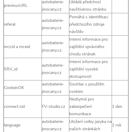
autobaterie-
Ukládá předchozí
previousURL
jinocany.cz
navštívenou stránku
Pomáhá s identifikaci
autobaterie-
referal
předchozího zdroje
jinocany.cz
návštěv
Interní informace pro
autobaterie-
mccid a mceid
zajištění správného
jinocany.cz
chodu stránek
Interní informace pro
autobaterie-
SRV_id
zajištění vysoké
jinocany.cz
dostupnosti
autobaterie-
Souhlas s použitím
CookiesOK
jinocany.cz
cookies
Nezbytné pro
connect.sid
FV-studio.cz
zabezpečení
1 den
komunikace
autobaterie-
Uložení volby jazyka na
language
1 rok
jinocany.cz
našich stránkách