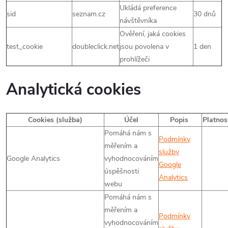
Ukládá preference
sid
seznam.cz
30 dnů
návštěvníka
Ověření, jaká cookies
test_cookie
doubleclick.net
jsou povolena v
1 den
prohlížeči
Analytická cookies
Cookies (služba)
Účel
Popis
Platnos
Pomáhá nám s
Podmínky
měřením a
služby
Google Analytics
vyhodnocováním
Google
úspěšnosti
Analytics
webu
Pomáhá nám s
měřením a
Podmínky
vyhodnocováním