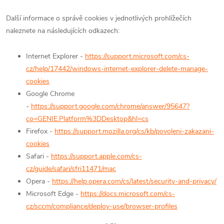
Další informace o správě cookies v jednotlivých prohlížečích
naleznete na následujících odkazech:
Internet Explorer -
https://support.microsoft.com/cs-
cz/help/17442/windows-internet-explorer-delete-manage-
cookies
Google Chrome
-
https://support.google.com/chrome/answer/95647?
co=GENIE.Platform%3DDesktop&hl=cs
Firefox -
https://support.mozilla.org/cs/kb/povoleni-zakazani-
cookies
Safari -
https://support.apple.com/cs-
cz/guide/safari/sfri11471/mac
Opera -
https://help.opera.com/cs/latest/security-and-privacy/
Microsoft Edge -
https://docs.microsoft.com/cs-
cz/sccm/compliance/deploy-use/browser-profiles