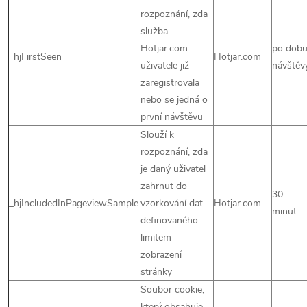
rozpoznání, zda
služba
Hotjar.com
po dob
_hjFirstSeen
Hotjar.com
uživatele již
návštěv
zaregistrovala
nebo se jedná o
první návštěvu
Slouží k
rozpoznání, zda
je daný uživatel
zahrnut do
30
_hjIncludedInPageviewSample
vzorkování dat
Hotjar.com
minut
definovaného
limitem
zobrazení
stránky
Soubor cookie,
který obsahuje