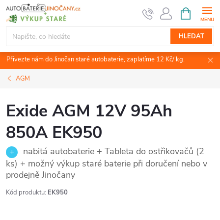
Přejít
NÁKUPNÍ
KOŠÍK
na
obsah
HLEDAT
Přivezte nám do Jinočan staré autobaterie, zaplatíme 12 Kč/ kg.
AGM
Exide AGM 12V 95Ah
850A EK950
nabitá autobaterie + Tableta do ostřikovačů (2
ks) + možný výkup staré baterie při doručení nebo v
prodejně Jinočany
Kód produktu:
EK950