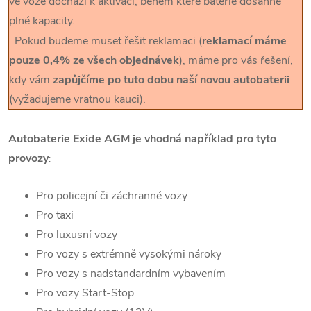
ve voze dochází k aktivaci, během které baterie dosáhne
plné kapacity.
Pokud budeme muset řešit reklamaci (
reklamací máme
pouze 0,4% ze všech objednávek
), máme pro vás řešení,
kdy vám
zapůjčíme po tuto dobu naší novou autobaterii
(vyžadujeme vratnou kauci).
Autobaterie Exide AGM je vhodná například pro tyto
provozy
:
Pro policejní či záchranné vozy
Pro taxi
Pro luxusní vozy
Pro vozy s extrémně vysokými nároky
Pro vozy s nadstandardním vybavením
Pro vozy Start-Stop