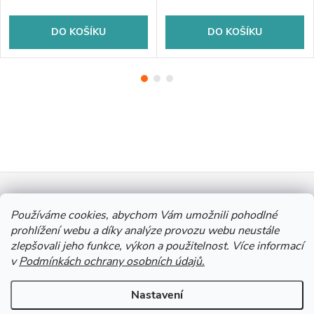
DO KOŠÍKU
DO KOŠÍKU
Z
Informace pro vás
á
Používáme cookies, abychom Vám umožnili pohodlné
prohlížení webu a díky analýze provozu webu neustále
zlepšovali jeho funkce, výkon a použitelnost. Více informací
p
Výkup Jinočany - výkup barevných kovů a autobaterií
v
Podmínkách ochrany osobních údajů.
a
Nastavení
Copyright 2026
Autobaterie Jinočany
. Všechna práva vyhrazena.
Upravit