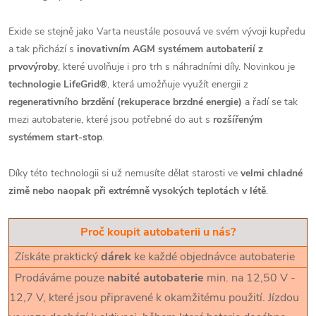
Exide se stejně jako Varta neustále posouvá ve svém vývoji kupředu
a tak přichází s
inovativním AGM systémem autobaterií z
prvovýroby
, které uvolňuje i pro trh s náhradními díly. Novinkou je
technologie LifeGrid®
, která umožňuje využít energii z
regenerativního brzdění (rekuperace brzdné energie)
a řadí se tak
mezi autobaterie, které jsou potřebné do aut s
rozšířeným
systémem start-stop
.
Díky této technologii si už nemusíte dělat starosti ve
velmi chladné
zimě nebo naopak při extrémně vysokých teplotách v létě
.
Proč koupit autobaterii u nás?
Získáte praktický
dárek
ke každé objednávce autobaterie
Prodáváme pouze
nabité autobaterie
min. na 12,50 V -
12,7 V, které jsou připravené k okamžitému použití. Jízdou