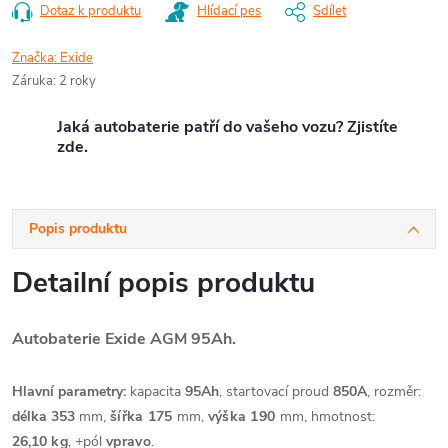
Dotaz k produktu
Hlídací pes
Sdílet
Značka:
Exide
Záruka
:
2 roky
Jaká autobaterie patří do vašeho vozu? Zjistíte
zde.
Popis produktu
Detailní popis produktu
Autobaterie Exide AGM 95Ah.
Hlavní parametry:
kapacita
95Ah
, startovací proud
850A
, rozměr:
délka 353
mm,
šířka 175
mm,
výška 190
mm, hmotnost:
26,10
kg
, +pól
vpravo
.