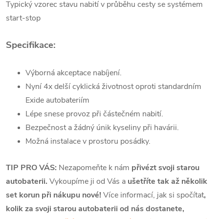
Typický vzorec stavu nabití v průběhu cesty se systémem
start-stop
Specifikace:
Výborná akceptace nabíjení.
Nyní 4x delší cyklická životnost oproti standardním
Exide autobateriím
Lépe snese provoz při částečném nabití.
Bezpečnost a žádný únik kyseliny při havárii.
Možná instalace v prostoru posádky.
TIP PRO VÁS:
Nezapomeňte k nám
přivézt svoji starou
autobaterii.
Vykoupíme ji od Vás a
ušetříte tak až několik
set korun při nákupu nové!
Více informací, jak si spočítat
,
kolik za svoji starou autobaterii od nás dostanete,