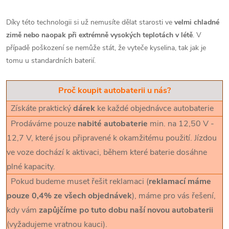
Díky této technologii si už nemusíte dělat starosti ve
velmi chladné
zimě nebo naopak při extrémně vysokých teplotách v létě
. V
případě poškození se nemůže stát, že vyteče kyselina, tak jak je
tomu u standardních baterií.
Proč koupit autobaterii u nás?
Získáte praktický
dárek
ke každé objednávce autobaterie
Prodáváme pouze
nabité autobaterie
min. na 12,50 V -
12,7 V, které jsou připravené k okamžitému použití. Jízdou
ve voze dochází k aktivaci, během které baterie dosáhne
plné kapacity.
Pokud budeme muset řešit reklamaci (
reklamací máme
pouze 0,4% ze všech objednávek
), máme pro vás řešení,
kdy vám
zapůjčíme po tuto dobu naší novou autobaterii
(vyžadujeme vratnou kauci).