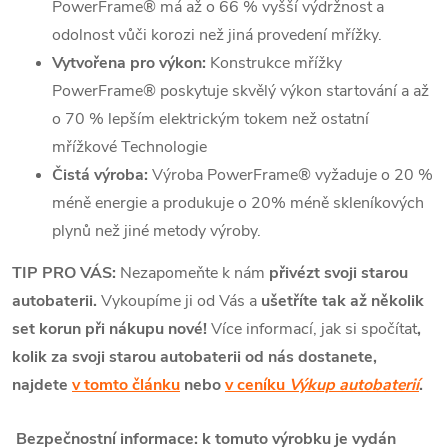
PowerFrame
®
má až o 66 % vyšší výdržnost a
odolnost vůči korozi než jiná provedení mřížky.
Vytvořena pro výkon:
Konstrukce mřížky
PowerFrame
®
poskytuje skvělý výkon startování a až
o 70 % lepším elektrickým tokem než ostatní
mřížkové Technologie
Čistá výroba:
Výroba PowerFrame
®
vyžaduje o 20 %
méně energie a produkuje o 20% méně skleníkových
plynů než jiné metody výroby.
TIP PRO VÁS:
Nezapomeňte k nám
přivézt svoji starou
autobaterii.
Vykoupíme ji od Vás a
ušetříte tak až několik
set korun při nákupu nové!
Více informací, jak si spočítat
,
kolik za svoji starou autobaterii od nás dostanete,
najdete
v tomto článku
nebo
v ceníku
Výkup autobaterií
.
Bezpečnostní informace: k tomuto výrobku je vydán