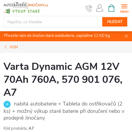
Přejít
NÁKUPNÍ
KOŠÍK
na
obsah
HLEDAT
Přivezte nám do Jinočan staré autobaterie, zaplatíme 12 Kč/ kg.
AGM
Varta Dynamic AGM 12V
70Ah 760A, 570 901 076,
A7
nabitá autobaterie + Tableta do ostřikovačů (2
ks) + možný výkup staré baterie při doručení nebo v
prodejně Jinočany
Kód produktu:
A7