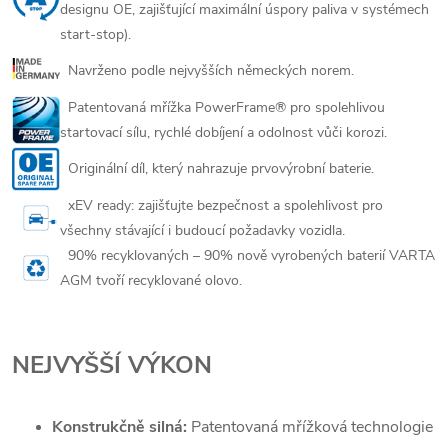
designu OE, zajišťující maximální úspory paliva v systémech
start-stop).
Navrženo podle nejvyšších německých norem.
Patentovaná mřížka PowerFrame® pro spolehlivou
startovací sílu, rychlé dobíjení a odolnost vůči korozi.
Originální díl, který nahrazuje prvovýrobní baterie.
xEV ready: zajišťujte bezpečnost a spolehlivost pro
všechny stávající i budoucí požadavky vozidla.
9
0% recyklovaných – 90% nově vyrobených baterií VARTA
AGM tvoří recyklované olovo.
NEJVYŠŠÍ VÝKON
Konstrukčně silná:
Patentovaná mřížková technologie