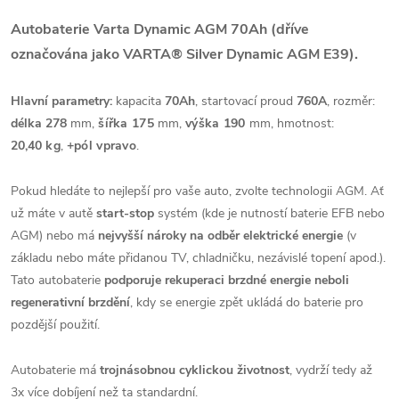
Autobaterie Varta Dynamic AGM 70Ah
(dříve
označována jako
VARTA® Silver Dynamic AGM E39
).
Hlavní parametry:
kapacita
70Ah
, startovací proud
760A
, rozměr:
délka 278
mm,
šířka 175
mm,
výška 190
mm, hmotnost:
20,40
kg
,
+pól vpravo
.
Pokud hledáte to nejlepší pro vaše auto, zvolte technologii AGM. Ať
už máte v autě
start-stop
systém (kde je nutností baterie EFB nebo
AGM) nebo má
nejvyšší nároky na odběr elektrické energie
(v
základu nebo máte přidanou TV, chladničku, nezávislé topení apod.).
Tato autobaterie
p
odporuje rekuperaci brzdné energie neboli
regenerativní brzdění
, kdy se energie zpět ukládá do baterie pro
pozdější použití.
Autobaterie má
trojnásobnou cyklickou životnost
, vydrží tedy až
3x více dobíjení než ta standardní.