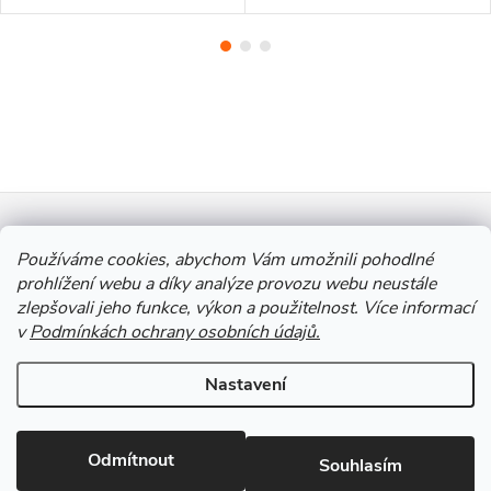
Z
Informace pro vás
á
Používáme cookies, abychom Vám umožnili pohodlné
prohlížení webu a díky analýze provozu webu neustále
zlepšovali jeho funkce, výkon a použitelnost. Více informací
p
Výkup Jinočany - výkup barevných kovů a autobaterií
v
Podmínkách ochrany osobních údajů.
a
Nastavení
Copyright 2026
Autobaterie Jinočany
. Všechna práva vyhrazena.
Upravit
t
nastavení cookies
Odmítnout
Souhlasím
Vytvořil Shoptet