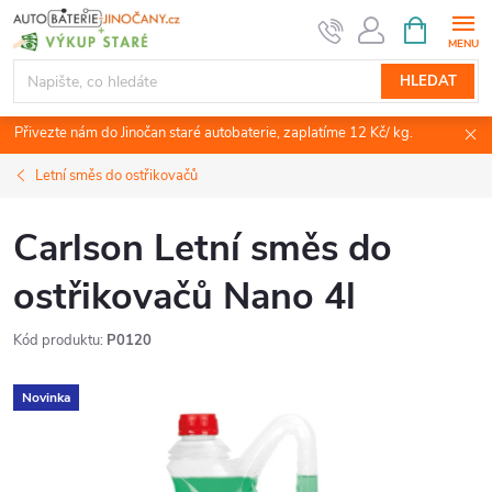
Přejít
NÁKUPNÍ
KOŠÍK
na
obsah
HLEDAT
Přivezte nám do Jinočan staré autobaterie, zaplatíme 12 Kč/ kg.
Letní směs do ostřikovačů
Carlson Letní směs do
ostřikovačů Nano 4l
Kód produktu:
P0120
Novinka