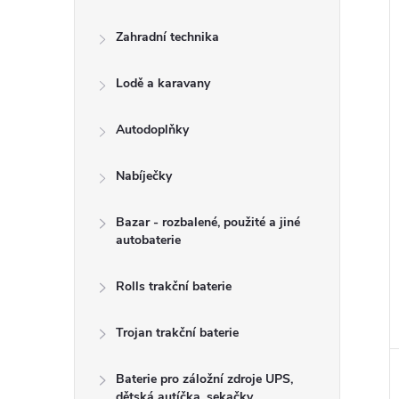
í
i
Zahradní technika
Lodě a karavany
Autodoplňky
Nabíječky
Bazar - rozbalené, použité a jiné
autobaterie
Rolls trakční baterie
Trojan trakční baterie
Baterie pro záložní zdroje UPS,
dětská autíčka, sekačky