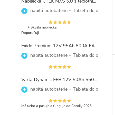
Nabíječka CTEK MXS 5.0 s teplotním čidlem
nabitá autobaterie + Tableta do ostřikova
+ Skvělá nabíječka.
Doporučuji.
Exide Premium 12V 95Ah 800A EA954
nabitá autobaterie + Tableta do ostřikova
Varta Dynamic EFB 12V 50Ah 550A, 550 500 055, N50
nabitá autobaterie + Tableta do ostřikova
Má ucho a pasuje a funguje do Corolly 2023.