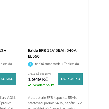
 12V
Exide EFB 12V 55Ah 540A
EL550
ableta do
nabitá autobaterie + Tableta do
 výkup staré
ostřikovačů (2 ks) + možný výkup staré
1 611 Kč bez DPH
 prodejně
baterie při doručení nebo v prodejně
1 949 Kč
 KOŠÍKU
DO KOŠÍKU
Jinočany
Skladem
>5 ks
iliary AGM,
Autobaterie EFB kapacita: 55Ah,
í proud:
startovací proud: 540A, napětí: 12V,
tění pólů:
rozmístění pólů: pravá, rozměry: