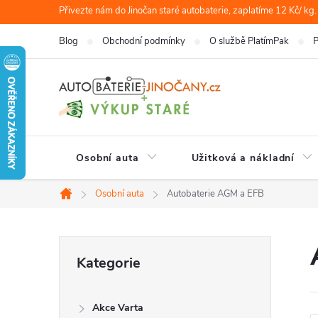
Přejít
Přivezte nám do Jinočan staré autobaterie, zaplatíme 12 Kč/ kg.
na
Blog
Obchodní podmínky
O službě PlatímPak
P
obsah
Osobní auta
Užitková a nákladní
Osobní auta
Autobaterie AGM a EFB
Domů
P
Přeskočit
Kategorie
kategorie
o
Akce Varta