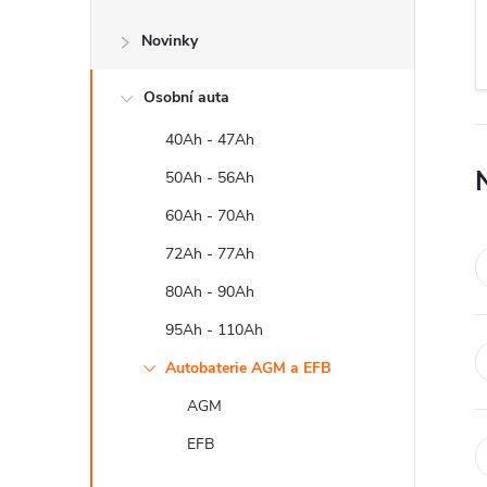
s
Novinky
t
Osobní auta
r
40Ah - 47Ah
a
50Ah - 56Ah
n
60Ah - 70Ah
72Ah - 77Ah
n
80Ah - 90Ah
í
95Ah - 110Ah
Autobaterie AGM a EFB
p
AGM
a
EFB