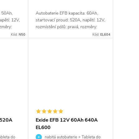
: 50Ah,
Autobaterie EFB kapacita: 60Ah,
apětí: 12V,
startovací proud: 520A, napětí: 12V,
ozměry:
rozmístění pólů: pravá, rozměry:
ie je
230 x 173 x 222, ideální řešení pro
Kód:
N50
Kód:
EL604
ntu start-
vozidla se systémem Start-Stop
nebo se...
 520A
Exide EFB 12V 60Ah 640A
EL600
ableta do
nabitá autobaterie + Tableta do