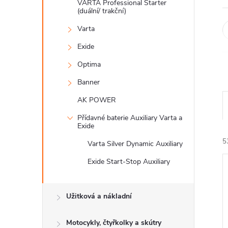
n
VARTA Professional Starter
(duální/ trakční)
e
Varta
Exide
l
Optima
Banner
AK POWER
Přídavné baterie Auxiliary Varta a
Exide
5
Varta Silver Dynamic Auxiliary
Exide Start-Stop Auxiliary
Užitková a nákladní
Motocykly, čtyřkolky a skútry