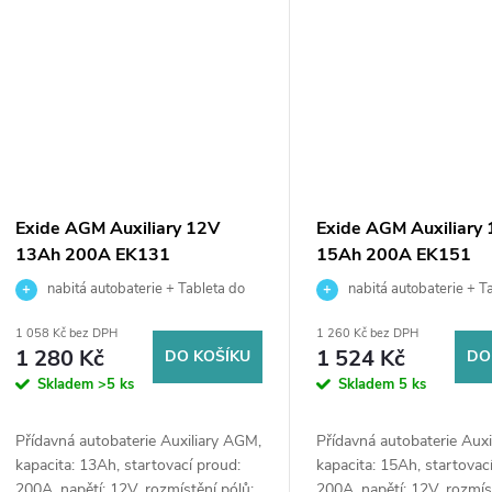
ů
Exide AGM Auxiliary 12V
Exide AGM Auxiliary
13Ah 200A EK131
15Ah 200A EK151
nabitá autobaterie + Tableta do
nabitá autobaterie + T
ostřikovačů (2 ks) + možný výkup staré
ostřikovačů (2 ks) + možný
1 058 Kč bez DPH
1 260 Kč bez DPH
baterie při doručení nebo v prodejně
baterie při doručení nebo v
1 280 Kč
1 524 Kč
DO KOŠÍKU
DO
Jinočany
Jinočany
Skladem
>5 ks
Skladem
5 ks
Přídavná autobaterie Auxiliary AGM,
Přídavná autobaterie Aux
kapacita: 13Ah, startovací proud:
kapacita: 15Ah, startovac
200A, napětí: 12V, rozmístění pólů:
200A, napětí: 12V, rozmís