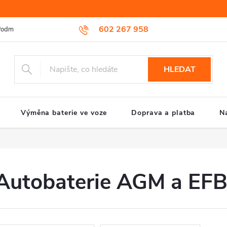
602 267 958
odmínky ochrany osobních údajů
Reklamační řád
Způsob reklamac
HLEDAT
Výměna baterie ve voze
Doprava a platba
N
Autobaterie AGM a EF