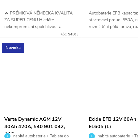
🔥 PRÉMIOVÁ NĚMECKÁ KVALITA
Autobaterie EFB kapacita
ZA SUPER CENU Hledáte
startovací proud: 550A, n
nekompromisní spolehlivost a
rozmístění pólů: pravá, r
jistotu, že nastartujete i v tom
207x 175 x 190, autobater
Kód:
S4E05
nejtužším mrazu? BOSCH S4 E05
vhodná pro základní varia
(12V 60Ah 640A) s pokročilou...
stop a...
Novinka
Varta Dynamic AGM 12V
Exide EFB 12V 60Ah
40Ah 420A, 540 901 042,
EL605 (L)
A10
nabitá autobaterie + Tableta do
nabitá autobaterie + T