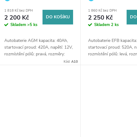
ostřikovačů (2 ks) + možný výkup staré
ostřikovačů (2 ks) + možný
1 818 Kč bez DPH
1 860 Kč bez DPH
čů (2 ks) + možný výkup staré baterie při doručení nebo 
baterie při doručení nebo v prodejně
baterie při doručení nebo v
2 200 Kč
2 250 Kč
DO KOŠÍKU
DO
Jinočany
Jinočany
Skladem
>5 ks
Skladem
2 ks
Autobaterie AGM kapacita: 40Ah,
Autobaterie EFB kapacita
startovací proud: 420A, napětí: 12V,
startovací proud: 520A, n
rozmístění pólů: pravá, rozměry:
rozmístění pólů: levá, ro
175x 175 x 190. Prémiová baterie s
x 173 x 222, ideální řešen
Kód:
A10
čů (2 ks) + možný výkup staré baterie při doručení nebo 
až 3× delší životností, určená pro...
vozidla se systémem Sta
nebo se...
čů (2 ks) + možný výkup staré baterie při doručení nebo 