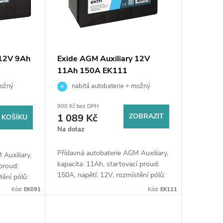
 12V 9Ah
Exide AGM Auxiliary 12V
11Ah 150A EK111
možný
nabitá autobaterie + možný
učení nebo
výkup staré baterie při doručení nebo
900 Kč bez DPH
v prodejně Jinočany
1 089 Kč
ZOBRAZIT
 KOŠÍKU
Na dotaz
Přídavná autobaterie AGM Auxiliary,
Auxiliary,
kapacita: 11Ah, startovací proud:
 proud:
150A, napětí: 12V, rozmístění pólů:
tění pólů:
levá, rozměry: 150 x 90 x 130,
 105,
Kód:
EK091
Kód:
EK111
přídavné akumulátory napájejí
její
elektrické...