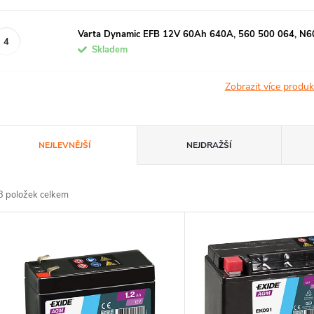
Varta Dynamic EFB 12V 60Ah 640A, 560 500 064, N6
Skladem
Zobrazit více produ
Ř
NEJLEVNĚJŠÍ
NEJDRAŽŠÍ
a
3
položek celkem
z
V
e
ý
n
p