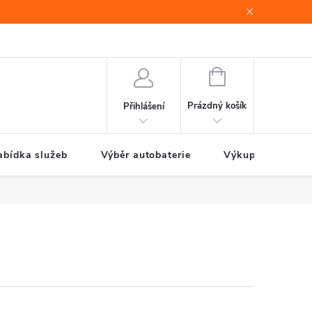
e
Jak nakupovat
NÁKUPNÍ
KOŠÍK
Prázdný košík
Přihlášení
abídka služeb
Výběr autobaterie
Výkup autobateri
B