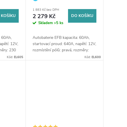
 výkup staré
ostřikovačů (2 ks) + možný výkup staré
1 883 Kč bez DPH
v prodejně Jinočany
 prodejně
baterie při doručení nebo v prodejně
2 279 Kč
 KOŠÍKU
DO KOŠÍKU
Jinočany
Skladem
>5 ks
: 60Ah,
Autobaterie EFB kapacita: 60Ah,
apětí: 12V,
startovací proud: 640A, napětí: 12V,
změry: 230
rozmístění pólů: pravá, rozměry:
í pro
242 x 175 x 190, ideální řešení pro
Kód:
EL605
Kód:
EL600
v prodejně Jinočany
rt-Stop
vozidla se systémem Start-Stop
nebo se...
v prodejně Jinočany