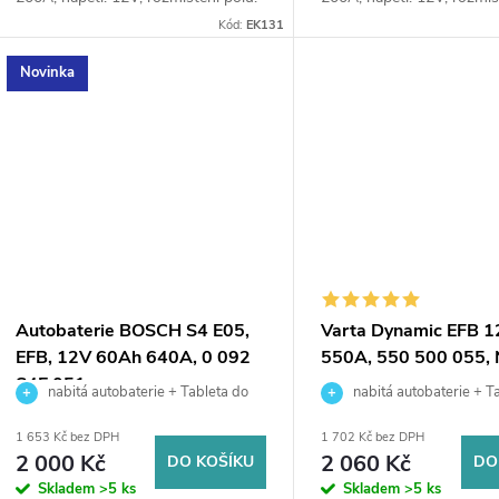
levá, rozměry: 150 x 90 x 145,
levá, rozměry: 150 x 90 x
Kód:
EK131
přídavné akumulátory napájejí
přídavné akumulátory napá
elektrické...
elektrické...
Novinka
Autobaterie BOSCH S4 E05,
Varta Dynamic EFB 
EFB, 12V 60Ah 640A, 0 092
550A, 550 500 055,
S4E 051
nabitá autobaterie + Tableta do
nabitá autobaterie + T
ostřikovačů (2 ks) + možný výkup staré
ostřikovačů (2 ks) + možný
1 653 Kč bez DPH
1 702 Kč bez DPH
baterie při doručení nebo v prodejně
baterie při doručení nebo v
2 000 Kč
2 060 Kč
DO KOŠÍKU
DO
Jinočany
Jinočany
Skladem
>5 ks
Skladem
>5 ks