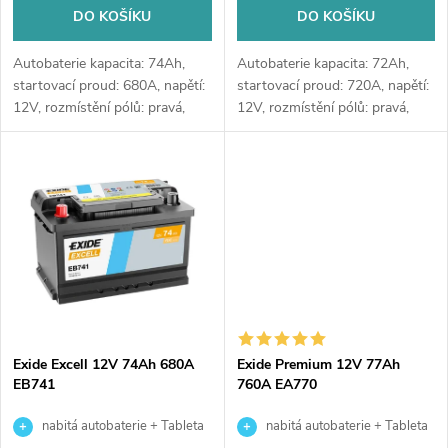
d
u
DO KOŠÍKU
DO KOŠÍKU
u
k
Autobaterie kapacita: 74Ah,
Autobaterie kapacita: 72Ah,
k
startovací proud: 680A, napětí:
startovací proud: 720A, napětí:
12V, rozmístění pólů: pravá,
12V, rozmístění pólů: pravá,
t
rozměry: 278 x 175 x 190,
rozměry: 278 x 175 x 175,
t
kvalitní autobaterie určena pro
velice kvalitní autobaterie
ů
vozy se standardními nároky
určena pro vozy s vyššími
ů
na...
nároky...
Exide Excell 12V 74Ah 680A
Exide Premium 12V 77Ah
EB741
760A EA770
nabitá autobaterie + Tableta
nabitá autobaterie + Tableta