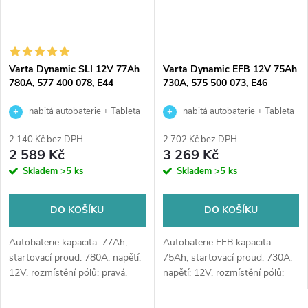
Varta Dynamic SLI 12V 77Ah
Varta Dynamic EFB 12V 75Ah
780A, 577 400 078, E44
730A, 575 500 073, E46
nabitá autobaterie + Tableta
nabitá autobaterie + Tableta
do ostřikovačů (2 ks) + možný
do ostřikovačů (2 ks) + možný
2 140 Kč bez DPH
2 702 Kč bez DPH
výkup staré baterie při doručení
výkup staré baterie při doručení
2 589 Kč
3 269 Kč
nebo v prodejně Jinočany
nebo v prodejně Jinočany
Skladem
>5 ks
Skladem
>5 ks
DO KOŠÍKU
DO KOŠÍKU
Autobaterie kapacita: 77Ah,
Autobaterie EFB kapacita:
startovací proud: 780A, napětí:
75Ah, startovací proud: 730A,
12V, rozmístění pólů: pravá,
napětí: 12V, rozmístění pólů:
rozměry: 278 x 175 x 190,
pravá, rozměry: 315 x 175 x
špičková autobaterie určena
175, autobaterie je vhodná pro