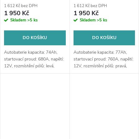
do ostřikovačů (2 ks) + možný
do ostřikovačů (2 ks) + možný
1 612 Kč bez DPH
1 612 Kč bez DPH
výkup staré baterie při doručení
výkup staré baterie při doručení
1 950 Kč
1 950 Kč
nebo v prodejně Jinočany
nebo v prodejně Jinočany
Skladem
>5 ks
Skladem
>5 ks
DO KOŠÍKU
DO KOŠÍKU
Autobaterie kapacita: 74Ah,
Autobaterie kapacita: 77Ah,
startovací proud: 680A, napětí:
startovací proud: 760A, napětí:
12V, rozmístění pólů: levá,
12V, rozmístění pólů: pravá,
rozměry: 278 x 175 x 190,
rozměry: 278 x 175 x 190,
kvalitní autobaterie určena pro
velice kvalitní autobaterie
vozy se standardními nároky
určena pro vozy s vyššími
na...
nároky...