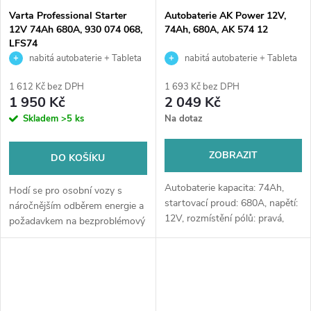
Varta Professional Starter
Autobaterie AK Power 12V,
12V 74Ah 680A, 930 074 068,
74Ah, 680A, AK 574 12
LFS74
nabitá autobaterie + Tableta
nabitá autobaterie + Tableta
do ostřikovačů (2 ks) + možný
do ostřikovačů (2 ks) + možný
1 612 Kč bez DPH
1 693 Kč bez DPH
výkup staré baterie při doručení
výkup staré baterie při doručení
1 950 Kč
2 049 Kč
nebo v prodejně Jinočany
nebo v prodejně Jinočany
Skladem
>5 ks
Na dotaz
ZOBRAZIT
DO KOŠÍKU
Autobaterie kapacita: 74Ah,
Hodí se pro osobní vozy s
startovací proud: 680A, napětí:
náročnějším odběrem energie a
12V, rozmístění pólů: pravá,
požadavkem na bezproblémový
rozměry: 278 x 175 x 190,
start (svými parametry se blíží
bezúdržbové autobaterie pro
technologii EFB), dále pro lodě,
starší vozy, které nejsou příliš...
čluny, karavany a obytné...