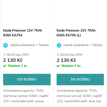
Exide Premium 12V 75Ah
Exide Premium 12V 75Ah
630A EA754
630A EA755 (L)
nabitá autobaterie + Tableta
nabitá autobaterie + Tableta
do ostřikovačů (2 ks) + možný
do ostřikovačů (2 ks) + možný
1 760 Kč bez DPH
1 760 Kč bez DPH
výkup staré baterie při doručení
výkup staré baterie při doručení
2 130 Kč
2 130 Kč
nebo v prodejně Jinočany
nebo v prodejně Jinočany
Skladem
3 ks
Skladem
5 ks
DO KOŠÍKU
DO KOŠÍKU
Autobaterie kapacita: 75Ah,
Autobaterie kapacita: 75Ah,
startovací proud: 630A, napětí:
startovací proud: 630A, napětí:
12V, rozmístění pólů: pravá,
12V, rozmístění pólů: levá, typ
typ: Asia, rozměry: 270 x 173 x
Asia, rozměry: 270 x 173 x 222,