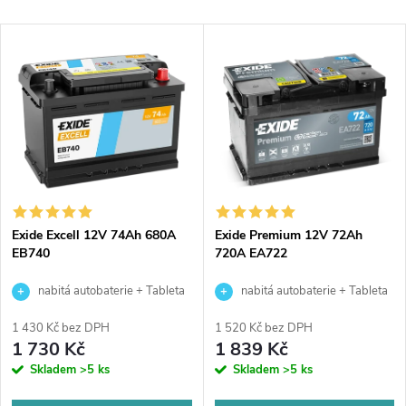
a
Nejdražší
V
Nejprodávanější
z
ý
Abecedně
e
p
n
i
í
s
p
Exide Excell 12V 74Ah 680A
Exide Premium 12V 72Ah
EB740
720A EA722
p
r
nabitá autobaterie + Tableta
nabitá autobaterie + Tableta
r
do ostřikovačů (2 ks) + možný
do ostřikovačů (2 ks) + možný
o
1 430 Kč bez DPH
1 520 Kč bez DPH
výkup staré baterie při doručení
výkup staré baterie při doručení
1 730 Kč
1 839 Kč
o
nebo v prodejně Jinočany
nebo v prodejně Jinočany
Skladem
>5 ks
Skladem
>5 ks
d