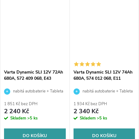
222, velice kvalitní autobaterie
velice kvalitní autobaterie
určena pro vozy s...
určena pro vozy s vyššími...
Varta Dynamic SLI 12V 72Ah
Varta Dynamic SLI 12V 74Ah
680A, 572 409 068, E43
680A, 574 012 068, E11
nabitá autobaterie + Tableta
nabitá autobaterie + Tableta
do ostřikovačů (2 ks) + možný
do ostřikovačů (2 ks) + možný
1 851 Kč bez DPH
1 934 Kč bez DPH
výkup staré baterie při doručení
výkup staré baterie při doručení
2 240 Kč
2 340 Kč
nebo v prodejně Jinočany
nebo v prodejně Jinočany
Skladem
>5 ks
Skladem
>5 ks
DO KOŠÍKU
DO KOŠÍKU