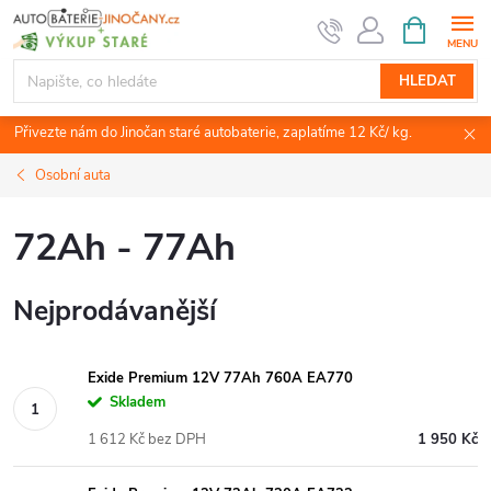
Přejít
NÁKUPNÍ
KOŠÍK
na
obsah
HLEDAT
Přivezte nám do Jinočan staré autobaterie, zaplatíme 12 Kč/ kg.
Osobní auta
72Ah - 77Ah
Nejprodávanější
Exide Premium 12V 77Ah 760A EA770
Skladem
1 612 Kč bez DPH
1 950 Kč