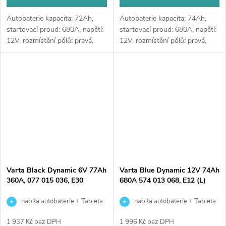
Autobaterie kapacita: 72Ah,
Autobaterie kapacita: 74Ah,
startovací proud: 680A, napětí:
startovací proud: 680A, napětí:
12V, rozmístění pólů: pravá,
12V, rozmístění pólů: pravá,
rozměry: 278 x 175 x 175,
rozměry: 278 x 175 x 190,
autobaterie vhodná pro
autobaterie vhodná pro
standardní nároky na výkon a
standardní nároky na výkon a
se...
se...
Varta Black Dynamic 6V 77Ah
Varta Blue Dynamic 12V 74Ah
360A, 077 015 036, E30
680A 574 013 068, E12 (L)
nabitá autobaterie + Tableta
nabitá autobaterie + Tableta
do ostřikovačů (2 ks) + možný
do ostřikovačů (2 ks) + možný
1 937 Kč bez DPH
1 996 Kč bez DPH
výkup staré baterie při doručení
výkup staré baterie při doručení