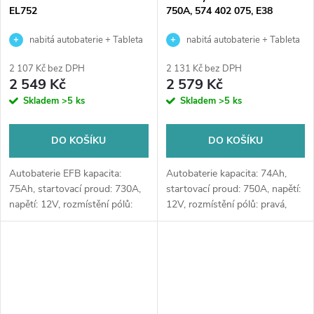
EL752
750A, 574 402 075, E38
nabitá autobaterie + Tableta
nabitá autobaterie + Tableta
do ostřikovačů (2 ks) + možný
do ostřikovačů (2 ks) + možný
2 107 Kč bez DPH
2 131 Kč bez DPH
výkup staré baterie při doručení
výkup staré baterie při doručení
2 549 Kč
2 579 Kč
nebo v prodejně Jinočany
nebo v prodejně Jinočany
Skladem
>5 ks
Skladem
>5 ks
DO KOŠÍKU
DO KOŠÍKU
Autobaterie EFB kapacita:
Autobaterie kapacita: 74Ah,
75Ah, startovací proud: 730A,
startovací proud: 750A, napětí:
napětí: 12V, rozmístění pólů:
12V, rozmístění pólů: pravá,
pravá, rozměry: 315 x 175 x
rozměry: 278 x 175 x 175,
175, ideální řešení pro vozidla
špičková autobaterie určena
se systémem Start-Stop nebo
pro vozy s vysokými nároky
se...
na...