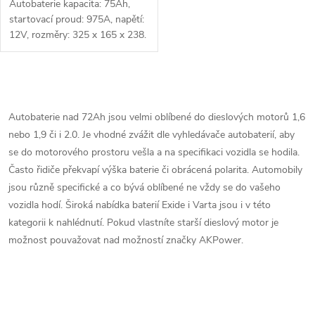
Autobaterie kapacita: 75Ah,
startovací proud: 975A, napětí:
12V, rozměry: 325 x 165 x 238.
Jedna z nejlepších autobaterií
na světě. Je určena pro
maximální výkon a
O
spolehlivost....
v
Autobaterie nad 72Ah jsou velmi oblíbené do dieslových motorů 1,6
nebo 1,9 či i 2.0. Je vhodné zvážit dle vyhledávače autobaterií, aby
l
se do motorového prostoru vešla a na specifikaci vozidla se hodila.
á
Často řidiče překvapí výška baterie či obrácená polarita. Automobily
jsou různě specifické a co bývá oblíbené ne vždy se do vašeho
d
vozidla hodí. Široká nabídka baterií Exide i Varta jsou i v této
kategorii k nahlédnutí. Pokud vlastníte starší dieslový motor je
a
možnost pouvažovat nad možností značky AKPower.
c
í