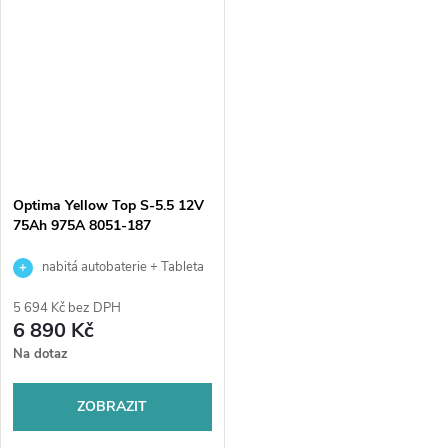
pro vozy s vysokými nároky
základní variantu start-stop a...
na...
Optima Yellow Top S-5.5 12V
75Ah 975A 8051-187
nabitá autobaterie + Tableta
do ostřikovačů (2 ks) + možný
5 694 Kč bez DPH
výkup staré baterie při doručení
6 890 Kč
nebo v prodejně Jinočany
Na dotaz
ZOBRAZIT