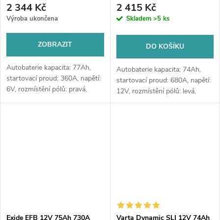
2 344 Kč
2 415 Kč
nebo v prodejně Jinočany
nebo v prodejně Jinočany
Výroba ukončena
Skladem
>5 ks
ZOBRAZIT
DO KOŠÍKU
Autobaterie kapacita: 77Ah,
Autobaterie kapacita: 74Ah,
startovací proud: 360A, napětí:
startovací proud: 680A, napětí:
6V, rozmístění pólů: pravá,
12V, rozmístění pólů: levá,
rozměry: 216 x 170 x 191,
rozměry: 278 x 175 x 190,
autobaterie vhodná pro nižší
autobaterie vhodná pro
nároky na výkon a nižší...
standardní nároky na výkon a
se...
Exide EFB 12V 75Ah 730A
Varta Dynamic SLI 12V 74Ah