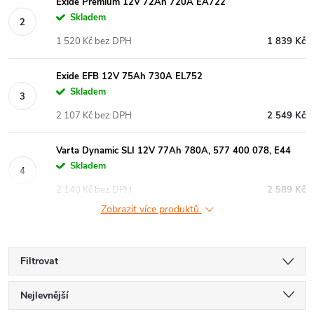
Exide Premium 12V 72Ah 720A EA722
Skladem
1 520 Kč bez DPH
1 839 Kč
Exide EFB 12V 75Ah 730A EL752
Skladem
2 107 Kč bez DPH
2 549 Kč
Varta Dynamic SLI 12V 77Ah 780A, 577 400 078, E44
Skladem
2 140 Kč bez DPH
2 589 Kč
Zobrazit více produktů
Filtrovat
Ř
Nejlevnější