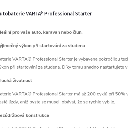
utobaterie VARTA® Professional Starter
deální pro vaše auto, karavan nebo člun.
ýjimečný výkon při startování za studena
aterie VARTA® Professional Starter je vybavena pokročilou tech
ýkon při startování za studena. Díky tomu snadno nastartujete 
louhá životnost
aterie VARTA® Professional Starter má až 200 cyklů při 50% vy
asté jízdy, aniž byste se museli obávat, že se rychle vybije.
ezúdržbová konstrukce