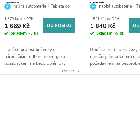
o
r
LFS52
LFS60
nabitá autobaterie + Tableta do
nabitá autobaterie + T
d
ostřikovačů (2 ks) + možný výkup staré
ostřikovačů (2 ks) + možný
o
1 379 Kč bez DPH
1 521 Kč bez DPH
baterie při doručení nebo v prodejně
baterie při doručení nebo v
1 669 Kč
1 840 Kč
DO KOŠÍKU
DO
u
Jinočany
Jinočany
d
Skladem
>5 ks
Skladem
>5 ks
k
u
Hodí se pro osobní vozy s
Hodí se pro osobní vozy 
náročnějším odběrem energie a
náročnějším odběrem ene
t
požadavkem na bezproblémový
požadavkem na bezprob
k
start (svými parametry se blíží
start (svými parametry se 
Kód:
LFS52
ů
technologii EFB), dále pro lodě,
technologii EFB), dále pro
t
čluny, karavany a...
čluny, karavany a obytné..
ů