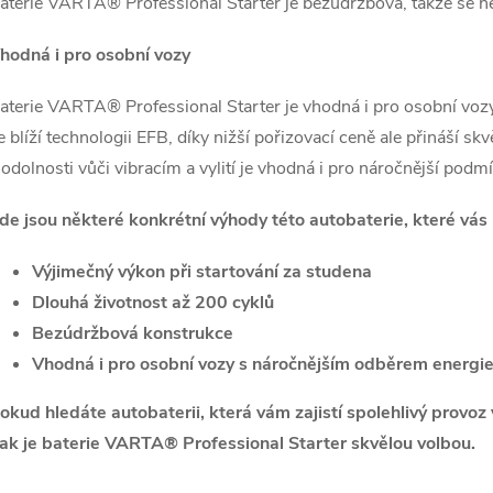
aterie VARTA® Professional Starter je bezúdržbová, takže se ne
hodná i pro osobní vozy
aterie VARTA® Professional Starter je vhodná i pro osobní vo
e blíží technologii EFB, díky nižší pořizovací ceně ale přináší s
 odolnosti vůči vibracím a vylití je vhodná i pro náročnější podm
de jsou některé konkrétní výhody této autobaterie, které vás 
Výjimečný výkon při startování za studena
Dlouhá životnost až 200 cyklů
Bezúdržbová konstrukce
Vhodná i pro osobní vozy s náročnějším odběrem energi
okud hledáte autobaterii, která vám zajistí spolehlivý provo
ak je baterie VARTA® Professional Starter skvělou volbou.