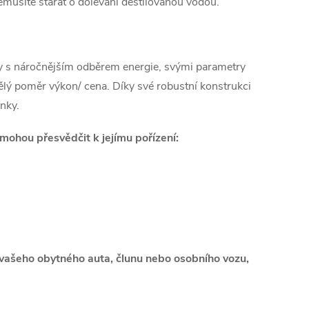
musíte starat o dolévání destilovanou vodou.
zy s náročnějším odběrem energie, svými parametry
kvělý poměr výkon/ cena. Díky své robustní konstrukci
ínky.
mohou přesvědčit k jejímu pořízení:
e
z vašeho obytného auta, člunu nebo osobního vozu,