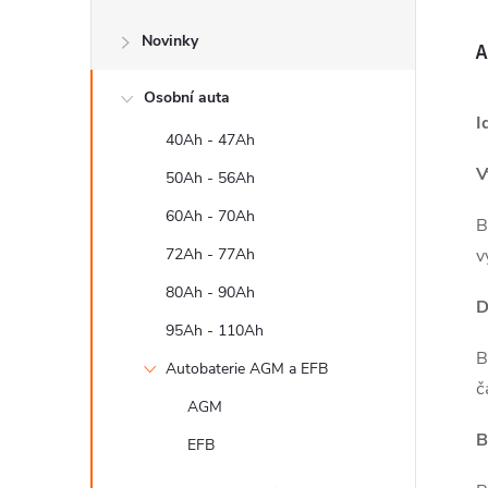
s
Novinky
t
A
Osobní auta
r
I
40Ah - 47Ah
a
V
50Ah - 56Ah
n
60Ah - 70Ah
B
72Ah - 77Ah
v
n
80Ah - 90Ah
D
í
95Ah - 110Ah
B
Autobaterie AGM a EFB
p
č
AGM
a
B
EFB