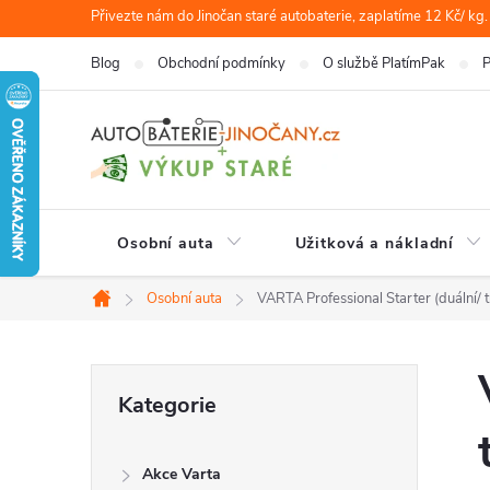
Přejít
Přivezte nám do Jinočan staré autobaterie, zaplatíme 12 Kč/ kg.
na
Blog
Obchodní podmínky
O službě PlatímPak
P
obsah
Osobní auta
Užitková a nákladní
Osobní auta
VARTA Professional Starter (duální/ t
Domů
P
Přeskočit
Kategorie
kategorie
o
Akce Varta