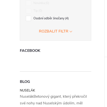
Novinka
0
Tip
0
Osobní odběr Jinočany
4
ROZBALIT FILTR
FACEBOOK
BLOG
NUSELÁK
NuselákBetonový gigant, který překročil
své nohy nad Nuselským údolím, měl