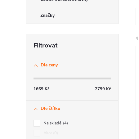
Značky
4
Dle ceny
í
1669
Kč
2799
Kč
i
Dle štítku
Na skladě
4
Akce
0