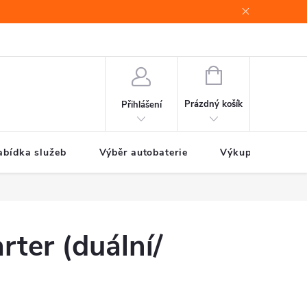
e
Jak nakupovat
NÁKUPNÍ
KOŠÍK
Prázdný košík
Přihlášení
abídka služeb
Výběr autobaterie
Výkup autobateri
ter (duální/