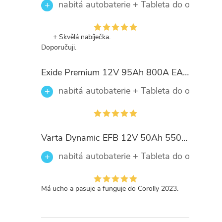
nabitá autobaterie + Tableta do ostřikova
l
+ Skvělá nabíječka.
Doporučuji.
Exide Premium 12V 95Ah 800A EA954
nabitá autobaterie + Tableta do ostřikova
í
Varta Dynamic EFB 12V 50Ah 550A, 550 500 055, N50
r
nabitá autobaterie + Tableta do ostřikova
Má ucho a pasuje a funguje do Corolly 2023.