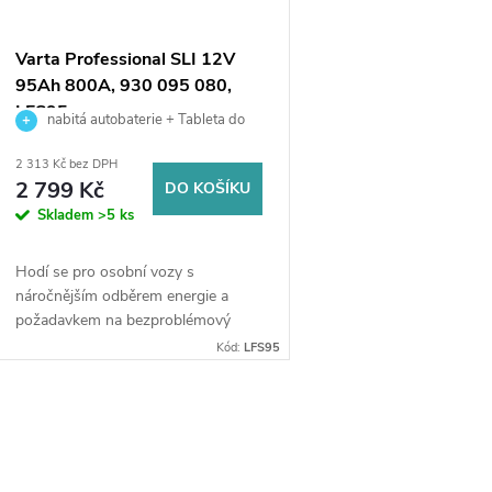
Varta Professional SLI 12V
95Ah 800A, 930 095 080,
LFS95
nabitá autobaterie + Tableta do
ostřikovačů (2 ks) + možný výkup staré
2 313 Kč bez DPH
baterie při doručení nebo v prodejně
2 799 Kč
DO KOŠÍKU
Jinočany
Skladem
>5 ks
Hodí se pro osobní vozy s
náročnějším odběrem energie a
požadavkem na bezproblémový
start (svými parametry se blíží
Kód:
LFS95
technologii EFB), dále pro lodě,
čluny, karavany a obytné...
O
v