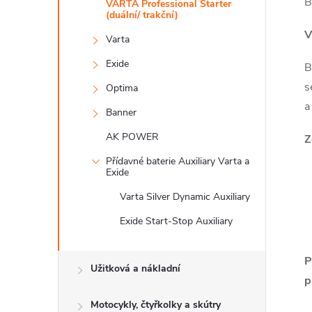
n
B
VARTA Professional Starter
(duální/ trakční)
e
V
Varta
Exide
l
B
s
Optima
a
Banner
AK POWER
Z
Přídavné baterie Auxiliary Varta a
Exide
Varta Silver Dynamic Auxiliary
Exide Start-Stop Auxiliary
P
Užitková a nákladní
p
Motocykly, čtyřkolky a skútry