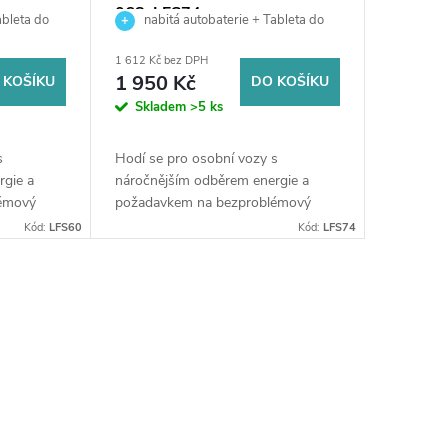
068, LFS74
ableta do
nabitá autobaterie + Tableta do
 výkup staré
ostřikovačů (2 ks) + možný výkup staré
1 612 Kč bez DPH
 prodejně
baterie při doručení nebo v prodejně
1 950 Kč
 KOŠÍKU
DO KOŠÍKU
Jinočany
Skladem
>5 ks
s
Hodí se pro osobní vozy s
rgie a
náročnějším odběrem energie a
lémový
požadavkem na bezproblémový
blíží
start (svými parametry se blíží
Kód:
LFS60
Kód:
LFS74
 lodě,
technologii EFB), dále pro lodě,
.
čluny, karavany a obytné...