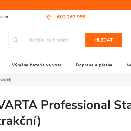
602 267 958
odmínky ochrany osobních údajů
Reklamační řád
Způsob reklamac
HLEDAT
Výměna baterie ve voze
Doprava a platba
N
rakční)
VARTA Professional Star
trakční)