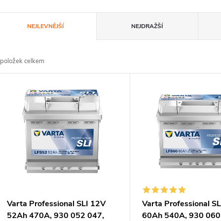
Ř
NEJLEVNĚJŠÍ
NEJDRAŽŠÍ
a
položek celkem
z
V
e
ý
n
p
p
s
r
p
Varta Professional SLI 12V
Varta Professional S
52Ah 470A, 930 052 047,
60Ah 540A, 930 060