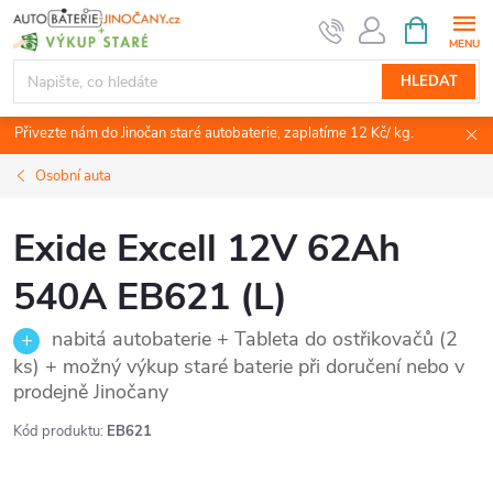
Přejít
NÁKUPNÍ
KOŠÍK
na
obsah
HLEDAT
Přivezte nám do Jinočan staré autobaterie, zaplatíme 12 Kč/ kg.
Osobní auta
Exide Excell 12V 62Ah
540A EB621 (L)
nabitá autobaterie + Tableta do ostřikovačů (2
ks) + možný výkup staré baterie při doručení nebo v
prodejně Jinočany
Kód produktu:
EB621