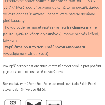
Prodáváme pouze
nabité autobaterie
min. na 12,50 V -
12,7 V, které jsou připravené k okamžitému použití. Jízdou
ve voze dochází k aktivaci, během které baterie dosáhne
plné kapacity.
Pokud budeme muset řešit reklamaci (
reklamací máme
pouze 0,4% ze všech objednávek
), máme pro vás řešení,
kdy vám
zapůjčíme po tuto dobu naší novou autobaterii
(vyžadujeme vratnou kauci).
Pro lepší bezpečnost obsahuje centrální odvod plynů s protipožární
pojistkou. Je také absolutně bezúdržbová.
Bez nadsázky můžeme říct, že se tak modelová řada Exide Excell
stává racionální volbou řidičů.