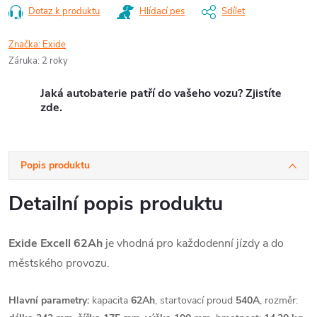
Dotaz k produktu
Hlídací pes
Sdílet
Značka:
Exide
Záruka
:
2 roky
Jaká autobaterie patří do vašeho vozu? Zjistíte
zde.
Popis produktu
Detailní popis produktu
Exide Excell 62Ah
je vhodná pro každodenní jízdy a do
městského provozu.
Hlavní parametry:
kapacita
62Ah
, startovací proud
540A
, rozměr: