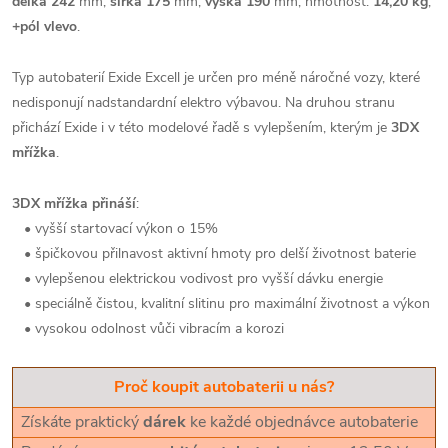
délka 242
mm,
šířka 175
mm,
výška 190
mm, hmotnost:
14,20 kg
,
+pól vlevo
.
Typ autobaterií Exide Excell je určen pro méně náročné vozy, které
nedisponují nadstandardní elektro výbavou. Na druhou stranu
přichází Exide i v této modelové řadě s vylepšením, kterým je
3DX
mřížka
.
3DX mřížka přináší
:
• vyšší startovací výkon o 15%
• špičkovou přilnavost aktivní hmoty pro delší životnost baterie
• vylepšenou elektrickou vodivost pro vyšší dávku energie
• speciálně čistou, kvalitní slitinu pro maximální životnost a výkon
• vysokou odolnost vůči vibracím a korozi
Proč koupit autobaterii u nás?
Získáte praktický
dárek
ke každé objednávce autobaterie