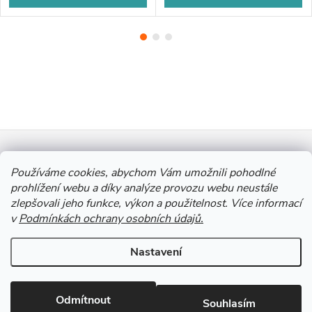
Z
Informace pro vás
á
Používáme cookies, abychom Vám umožnili pohodlné
prohlížení webu a díky analýze provozu webu neustále
zlepšovali jeho funkce, výkon a použitelnost. Více informací
p
Výkup Jinočany - výkup barevných kovů a autobaterií
v
Podmínkách ochrany osobních údajů.
a
Nastavení
Copyright 2026
Autobaterie Jinočany
. Všechna práva vyhrazena.
Upravit
t
nastavení cookies
Odmítnout
Souhlasím