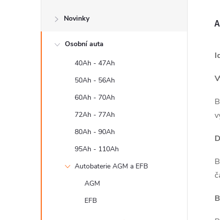
s
Novinky
t
A
Osobní auta
r
I
40Ah - 47Ah
a
V
50Ah - 56Ah
n
60Ah - 70Ah
B
72Ah - 77Ah
v
n
80Ah - 90Ah
D
í
95Ah - 110Ah
B
Autobaterie AGM a EFB
p
č
AGM
a
B
EFB