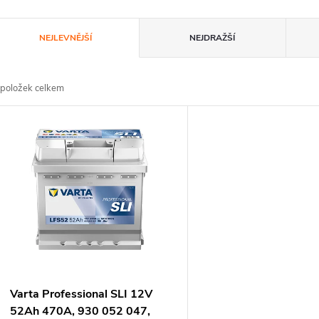
Ř
NEJLEVNĚJŠÍ
NEJDRAŽŠÍ
a
položek celkem
z
V
e
ý
n
p
p
s
r
p
Varta Professional SLI 12V
52Ah 470A, 930 052 047,