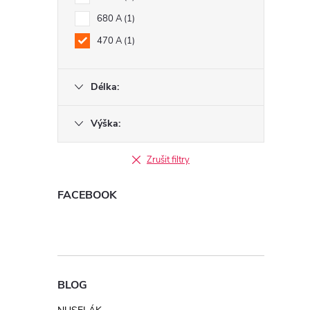
680 A
1
470 A
1
Délka:
í
Výška:
r
Zrušit filtry
FACEBOOK
BLOG