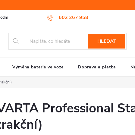
602 267 958
odmínky ochrany osobních údajů
Reklamační řád
Způsob reklamac
HLEDAT
Výměna baterie ve voze
Doprava a platba
N
rakční)
VARTA Professional Star
trakční)