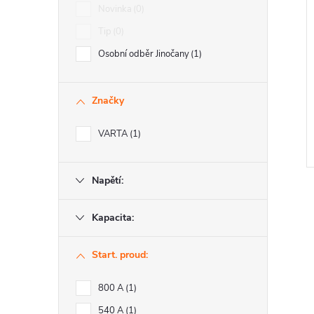
Novinka
0
Tip
0
Osobní odběr Jinočany
1
Značky
VARTA
1
Napětí:
Kapacita:
Start. proud:
l
800 A
1
540 A
1