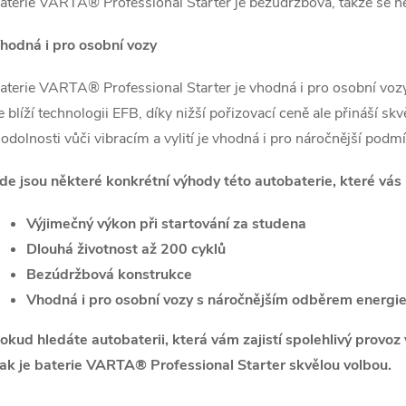
aterie VARTA® Professional Starter je bezúdržbová, takže se ne
hodná i pro osobní vozy
aterie VARTA® Professional Starter je vhodná i pro osobní vo
e blíží technologii EFB, díky nižší pořizovací ceně ale přináší s
 odolnosti vůči vibracím a vylití je vhodná i pro náročnější podm
de jsou některé konkrétní výhody této autobaterie, které vás 
Výjimečný výkon při startování za studena
Dlouhá životnost až 200 cyklů
Bezúdržbová konstrukce
Vhodná i pro osobní vozy s náročnějším odběrem energi
okud hledáte autobaterii, která vám zajistí spolehlivý provo
ak je baterie VARTA® Professional Starter skvělou volbou.