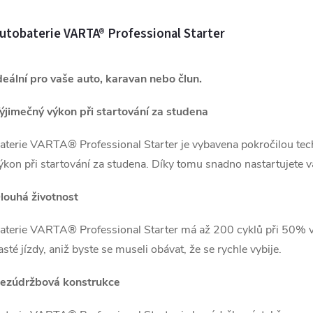
utobaterie VARTA® Professional Starter
deální pro vaše auto, karavan nebo člun.
ýjimečný výkon při startování za studena
aterie VARTA® Professional Starter je vybavena pokročilou tech
ýkon při startování za studena. Díky tomu snadno nastartujete 
louhá životnost
aterie VARTA® Professional Starter má až 200 cyklů při 50% vy
asté jízdy, aniž byste se museli obávat, že se rychle vybije.
ezúdržbová konstrukce