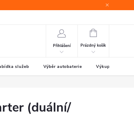
e
Jak nakupovat
NÁKUPNÍ
KOŠÍK
Prázdný košík
Přihlášení
abídka služeb
Výběr autobaterie
Výkup autobateri
ter (duální/