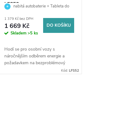
o
r
LFS52
nabitá autobaterie + Tableta do
d
ostřikovačů (2 ks) + možný výkup staré
o
1 379 Kč bez DPH
baterie při doručení nebo v prodejně
1 669 Kč
DO KOŠÍKU
u
Jinočany
d
Skladem
>5 ks
k
u
Hodí se pro osobní vozy s
náročnějším odběrem energie a
t
požadavkem na bezproblémový
k
start (svými parametry se blíží
Kód:
LFS52
ů
technologii EFB), dále pro lodě,
t
čluny, karavany a...
O
ů
v
á