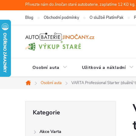
Přejít
Přivezte nám do Jinočan staré autobaterie, zaplatíme 12 Kč/ kg.
na
Blog
Obchodní podmínky
O službě PlatímPak
P
obsah
Osobní auta
Užitková a nákladní
Osobní auta
VARTA Professional Starter (duální/ t
Domů
P
Přeskočit
Kategorie
kategorie
o
Akce Varta