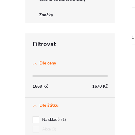
Značky
1
Dle ceny
í
1669
Kč
1670
Kč
i
Dle štítku
Na skladě
1
Akce
0