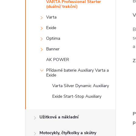
n
B
VARTA Professional Starter
(duální/ trakční)
e
V
Varta
Exide
l
B
s
Optima
a
Banner
AK POWER
Z
Přídavné baterie Auxiliary Varta a
Exide
Varta Silver Dynamic Auxiliary
Exide Start-Stop Auxiliary
P
Užitková a nákladní
p
Motocykly, čtyřkolky a skútry