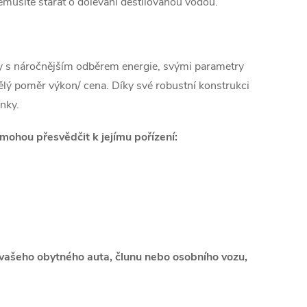
musíte starat o dolévání destilovanou vodou.
zy s náročnějším odběrem energie, svými parametry
kvělý poměr výkon/ cena. Díky své robustní konstrukci
ínky.
mohou přesvědčit k jejímu pořízení:
e
z vašeho obytného auta, člunu nebo osobního vozu,