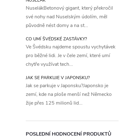
NUSELÁK
NuselákBetonový gigant, který překročil
i
své nohy nad Nuselským údolím, měl
původně nést domy a na st...
CO UMÍ ŠVÉDSKÉ ZASTÁVKY?
Ve Švédsku najdeme spoustu vychytávek
pro běžné lidi. Je v čele zemí, které umí
chytře využívat tech...
JAK SE PARKUJE V JAPONSKU?
Jak se parkuje v Japonsku?Japonsko je
zemí, kde na ploše menší než Německo
žije přes 125 milionů lid...
POSLEDNÍ HODNOCENÍ PRODUKTŮ