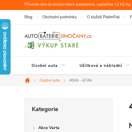
Přejít
Přivezte nám do Jinočan staré autobaterie, zaplatíme 12 Kč/ kg.
na
Blog
Obchodní podmínky
O službě PlatímPak
P
obsah
Osobní auta
Užitková a nákladní
Osobní auta
40Ah - 47Ah
Domů
P
Přeskočit
Kategorie
kategorie
o
Akce Varta