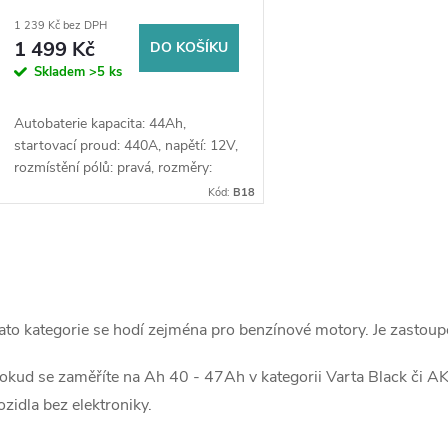
d
ostřikovačů (2 ks) + možný výkup staré
o
1 239 Kč bez DPH
baterie při doručení nebo v prodejně
1 499 Kč
DO KOŠÍKU
u
Jinočany
d
Skladem
>5 ks
k
u
Autobaterie kapacita: 44Ah,
startovací proud: 440A, napětí: 12V,
t
rozmístění pólů: pravá, rozměry:
k
207 x 175 x 175, autobaterie
Kód:
B18
ů
vhodná pro standardní nároky na
t
výkon a se...
O
ů
v
ato kategorie se hodí zejména pro benzínové motory. Je zastou
okud se zaměříte na Ah 40 - 47Ah v kategorii Varta Black či AK
á
ozidla bez elektroniky.
d