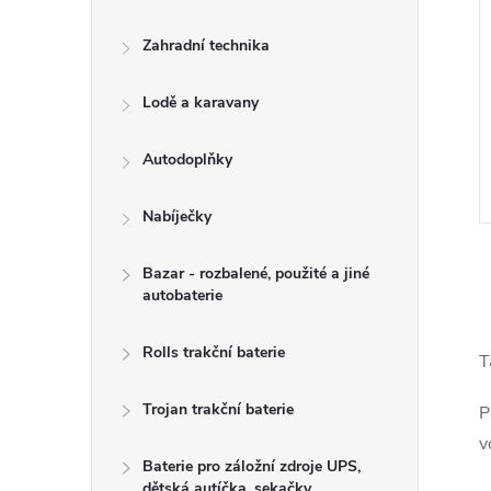
Zahradní technika
Lodě a karavany
Autodoplňky
Nabíječky
Bazar - rozbalené, použité a jiné
autobaterie
Rolls trakční baterie
T
l
Trojan trakční baterie
P
v
Baterie pro záložní zdroje UPS,
dětská autíčka, sekačky