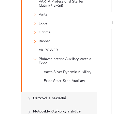
n
VARTA Professional Starter
(duální/ trakční)
e
Varta
1
Exide
l
Optima
Banner
AK POWER
Přídavné baterie Auxiliary Varta a
Exide
í
i
Varta Silver Dynamic Auxiliary
Exide Start-Stop Auxiliary
Užitková a nákladní
Motocykly, čtyřkolky a skútry