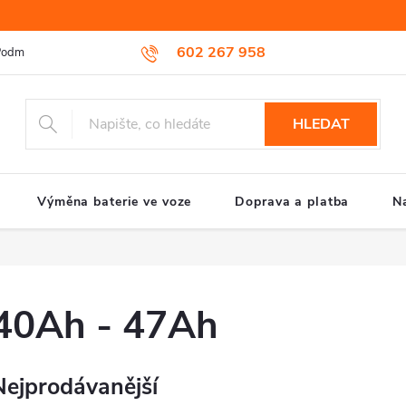
602 267 958
odmínky ochrany osobních údajů
Reklamační řád
Způsob reklamac
HLEDAT
Výměna baterie ve voze
Doprava a platba
N
40Ah - 47Ah
Nejprodávanější