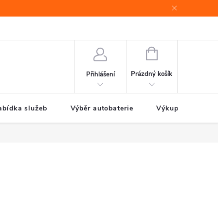
e
Jak nakupovat
NÁKUPNÍ
KOŠÍK
Prázdný košík
Přihlášení
abídka služeb
Výběr autobaterie
Výkup autobateri