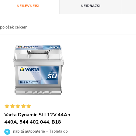
Ř
NEJLEVNĚJŠÍ
NEJDRAŽŠÍ
a
položek celkem
z
V
e
ý
n
p
p
s
r
p
Varta Dynamic SLI 12V 44Ah
o
440A, 544 402 044, B18
r
nabitá autobaterie + Tableta do