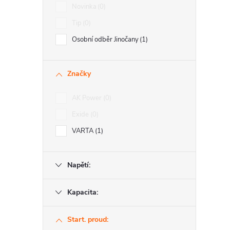
i
Novinka
0
Tip
0
Osobní odběr Jinočany
1
Značky
AK Power
0
Exide
0
VARTA
1
Napětí:
Kapacita:
Start. proud: