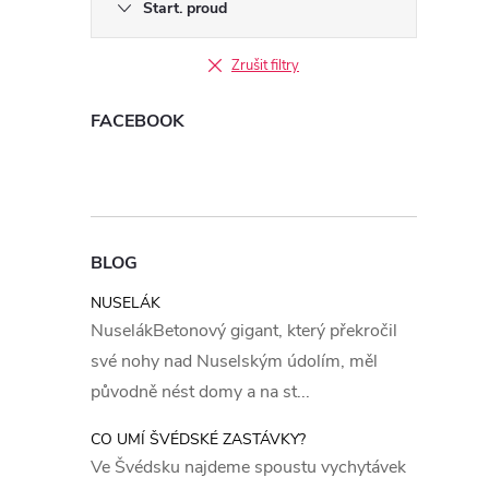
Start. proud
Zrušit filtry
FACEBOOK
BLOG
NUSELÁK
NuselákBetonový gigant, který překročil
své nohy nad Nuselským údolím, měl
původně nést domy a na st...
CO UMÍ ŠVÉDSKÉ ZASTÁVKY?
Ve Švédsku najdeme spoustu vychytávek