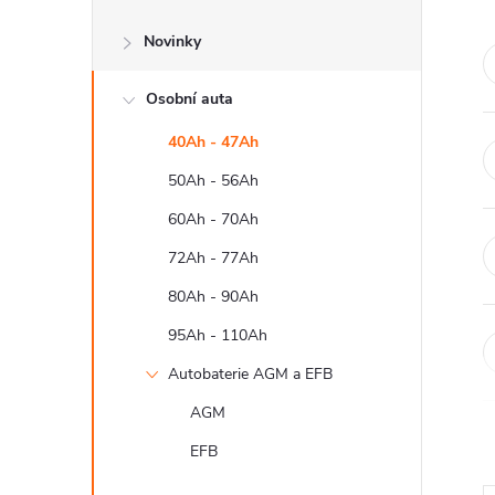
s
Novinky
t
Osobní auta
r
40Ah - 47Ah
a
50Ah - 56Ah
n
60Ah - 70Ah
72Ah - 77Ah
n
80Ah - 90Ah
í
95Ah - 110Ah
Autobaterie AGM a EFB
p
AGM
a
EFB