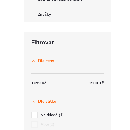
Značky
í
r
Dle ceny
1499
Kč
1500
Kč
Dle štítku
Na skladě
1
Akce
0