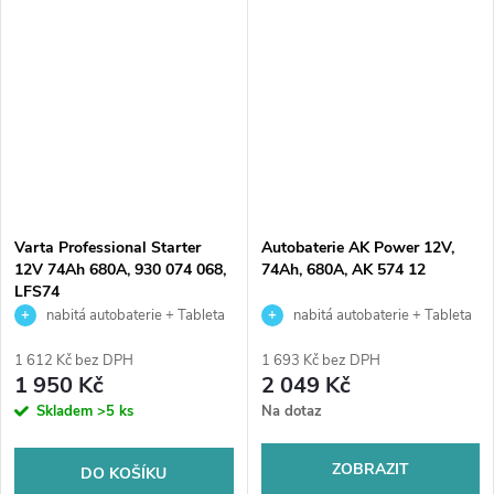
kvalitní autobaterie určena pro
velice kvalitní autobaterie
vozy se standardními nároky
určena pro vozy s vyššími
na...
nároky...
Varta Professional Starter
Autobaterie AK Power 12V,
12V 74Ah 680A, 930 074 068,
74Ah, 680A, AK 574 12
LFS74
nabitá autobaterie + Tableta
nabitá autobaterie + Tableta
do ostřikovačů (2 ks) + možný
do ostřikovačů (2 ks) + možný
1 612 Kč bez DPH
1 693 Kč bez DPH
výkup staré baterie při doručení
výkup staré baterie při doručení
1 950 Kč
2 049 Kč
nebo v prodejně Jinočany
nebo v prodejně Jinočany
Skladem
>5 ks
Na dotaz
ZOBRAZIT
DO KOŠÍKU