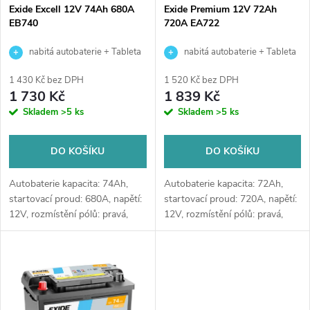
s
p
Exide Excell 12V 74Ah 680A
Exide Premium 12V 72Ah
EB740
720A EA722
p
r
nabitá autobaterie + Tableta
nabitá autobaterie + Tableta
r
do ostřikovačů (2 ks) + možný
do ostřikovačů (2 ks) + možný
o
1 430 Kč bez DPH
1 520 Kč bez DPH
výkup staré baterie při doručení
výkup staré baterie při doručení
1 730 Kč
1 839 Kč
o
nebo v prodejně Jinočany
nebo v prodejně Jinočany
Skladem
>5 ks
Skladem
>5 ks
d
d
u
DO KOŠÍKU
DO KOŠÍKU
u
k
Autobaterie kapacita: 74Ah,
Autobaterie kapacita: 72Ah,
k
startovací proud: 680A, napětí:
startovací proud: 720A, napětí:
12V, rozmístění pólů: pravá,
12V, rozmístění pólů: pravá,
t
rozměry: 278 x 175 x 190,
rozměry: 278 x 175 x 175,
t
kvalitní autobaterie určena pro
velice kvalitní autobaterie
ů
vozy se standardními nároky
určena pro vozy s vyššími
ů
na...
nároky...