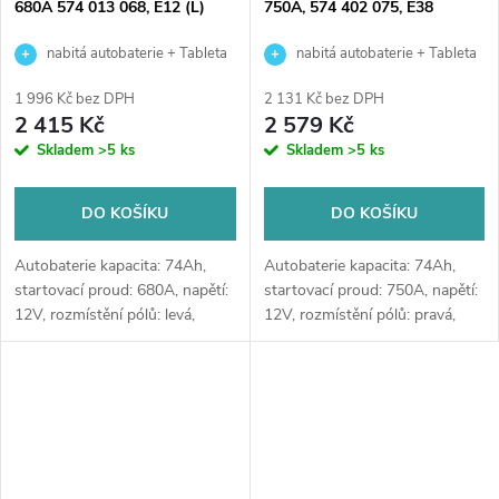
680A 574 013 068, E12 (L)
750A, 574 402 075, E38
nabitá autobaterie + Tableta
nabitá autobaterie + Tableta
do ostřikovačů (2 ks) + možný
do ostřikovačů (2 ks) + možný
1 996 Kč bez DPH
2 131 Kč bez DPH
výkup staré baterie při doručení
výkup staré baterie při doručení
2 415 Kč
2 579 Kč
nebo v prodejně Jinočany
nebo v prodejně Jinočany
Skladem
>5 ks
Skladem
>5 ks
DO KOŠÍKU
DO KOŠÍKU
Autobaterie kapacita: 74Ah,
Autobaterie kapacita: 74Ah,
startovací proud: 680A, napětí:
startovací proud: 750A, napětí:
12V, rozmístění pólů: levá,
12V, rozmístění pólů: pravá,
rozměry: 278 x 175 x 190,
rozměry: 278 x 175 x 175,
autobaterie vhodná pro
špičková autobaterie určena
standardní nároky na výkon a
pro vozy s vysokými nároky
se...
na...