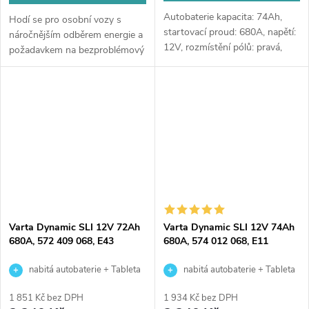
Autobaterie kapacita: 74Ah,
Hodí se pro osobní vozy s
startovací proud: 680A, napětí:
náročnějším odběrem energie a
12V, rozmístění pólů: pravá,
požadavkem na bezproblémový
rozměry: 278 x 175 x 190,
start (svými parametry se blíží
bezúdržbové autobaterie pro
technologii EFB), dále pro lodě,
starší vozy, které nejsou příliš...
čluny, karavany a obytné...
Varta Dynamic SLI 12V 72Ah
Varta Dynamic SLI 12V 74Ah
680A, 572 409 068, E43
680A, 574 012 068, E11
nabitá autobaterie + Tableta
nabitá autobaterie + Tableta
do ostřikovačů (2 ks) + možný
do ostřikovačů (2 ks) + možný
1 851 Kč bez DPH
1 934 Kč bez DPH
výkup staré baterie při doručení
výkup staré baterie při doručení