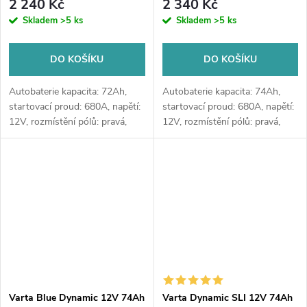
2 240 Kč
2 340 Kč
nebo v prodejně Jinočany
nebo v prodejně Jinočany
Skladem
>5 ks
Skladem
>5 ks
DO KOŠÍKU
DO KOŠÍKU
Autobaterie kapacita: 72Ah,
Autobaterie kapacita: 74Ah,
startovací proud: 680A, napětí:
startovací proud: 680A, napětí:
12V, rozmístění pólů: pravá,
12V, rozmístění pólů: pravá,
rozměry: 278 x 175 x 175,
rozměry: 278 x 175 x 190,
autobaterie vhodná pro
autobaterie vhodná pro
standardní nároky na výkon a
standardní nároky na výkon a
se...
se...
Varta Blue Dynamic 12V 74Ah
Varta Dynamic SLI 12V 74Ah