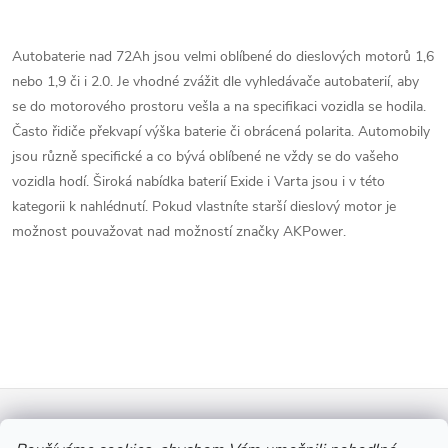
pro vozy s vysokými nároky
O
na...
v
Autobaterie nad 72Ah jsou velmi oblíbené do dieslových motorů 1,6
nebo 1,9 či i 2.0. Je vhodné zvážit dle vyhledávače autobaterií, aby
l
se do motorového prostoru vešla a na specifikaci vozidla se hodila.
á
Často řidiče překvapí výška baterie či obrácená polarita. Automobily
jsou různě specifické a co bývá oblíbené ne vždy se do vašeho
d
vozidla hodí. Široká nabídka baterií Exide i Varta jsou i v této
kategorii k nahlédnutí. Pokud vlastníte starší dieslový motor je
a
možnost pouvažovat nad možností značky AKPower.
c
í
p
r
Z
v
Informace pro vás