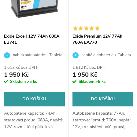
Exide Excell 12V 74Ah 680A
Exide Premium 12V 77Ah
EB741
760A EA770
nabitá autobaterie + Tableta
nabitá autobaterie + Tableta
do ostřikovačů (2 ks) + možný
do ostřikovačů (2 ks) + možný
1 612 Kč bez DPH
1 612 Kč bez DPH
výkup staré baterie při doručení
výkup staré baterie při doručení
1 950 Kč
1 950 Kč
nebo v prodejně Jinočany
nebo v prodejně Jinočany
Skladem
>5 ks
Skladem
>5 ks
DO KOŠÍKU
DO KOŠÍKU
Autobaterie kapacita: 74Ah,
Autobaterie kapacita: 77Ah,
startovací proud: 680A, napětí:
startovací proud: 760A, napětí:
12V, rozmístění pólů: levá,
12V, rozmístění pólů: pravá,
rozměry: 278 x 175 x 190,
rozměry: 278 x 175 x 190,