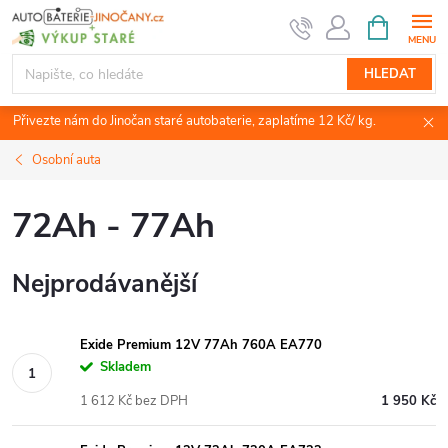
Přejít
NÁKUPNÍ
KOŠÍK
na
obsah
HLEDAT
Přivezte nám do Jinočan staré autobaterie, zaplatíme 12 Kč/ kg.
Osobní auta
72Ah - 77Ah
Nejprodávanější
Exide Premium 12V 77Ah 760A EA770
Skladem
1 612 Kč bez DPH
1 950 Kč