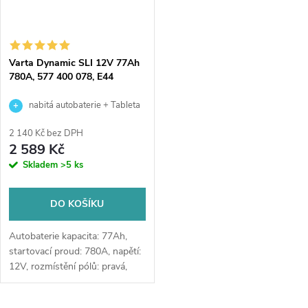
Varta Dynamic SLI 12V 77Ah
780A, 577 400 078, E44
nabitá autobaterie + Tableta
do ostřikovačů (2 ks) + možný
2 140 Kč bez DPH
výkup staré baterie při doručení
2 589 Kč
nebo v prodejně Jinočany
Skladem
>5 ks
DO KOŠÍKU
Autobaterie kapacita: 77Ah,
startovací proud: 780A, napětí:
12V, rozmístění pólů: pravá,
rozměry: 278 x 175 x 190,
špičková autobaterie určena