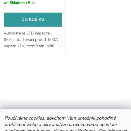
Skladem
>5 ks
DO KOŠÍKU
Autobaterie EFB kapacita:
85Ah, startovací proud: 800A,
napětí: 12V, rozmístění pólů:
pravá, rozměry: 306 x 173 x
225, autobaterie je vhodná pro
základní variantu start-stop a...
O
v
l
Z
á
Informace pro vás
d
á
Používáme cookies, abychom Vám umožnili pohodlné
prohlížení webu a díky analýze provozu webu neustále
a