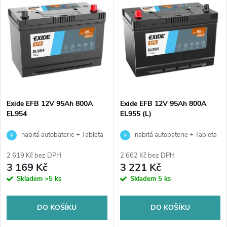
z
ý
Abecedně
e
p
n
i
í
s
p
Exide EFB 12V 95Ah 800A
Exide EFB 12V 95Ah 800A
EL954
EL955 (L)
p
r
nabitá autobaterie + Tableta
nabitá autobaterie + Tableta
r
do ostřikovačů (2 ks) + možný
do ostřikovačů (2 ks) + možný
o
2 619 Kč bez DPH
2 662 Kč bez DPH
výkup staré baterie při doručení
výkup staré baterie při doručení
3 169 Kč
3 221 Kč
o
nebo v prodejně Jinočany
nebo v prodejně Jinočany
Skladem
>5 ks
Skladem
5 ks
d
d
u
DO KOŠÍKU
DO KOŠÍKU
u