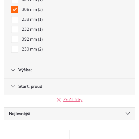
306 mm
3
238 mm
1
232 mm
1
392 mm
1
230 mm
2
Výška:
Start. proud
Zrušit filtry
Ř
Nejlevnější
a
Nejdražší
V
Nejprodávanější