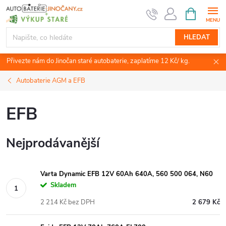
Přejít
NÁKUPNÍ
KOŠÍK
na
obsah
HLEDAT
Přivezte nám do Jinočan staré autobaterie, zaplatíme 12 Kč/ kg.
Autobaterie AGM a EFB
EFB
Nejprodávanější
Varta Dynamic EFB 12V 60Ah 640A, 560 500 064, N60
Skladem
2 214 Kč bez DPH
2 679 Kč