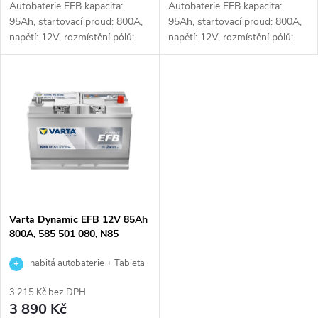
k
Autobaterie EFB kapacita:
Autobaterie EFB kapacita:
k
95Ah, startovací proud: 800A,
95Ah, startovací proud: 800A,
napětí: 12V, rozmístění pólů:
napětí: 12V, rozmístění pólů:
t
pravá, rozměry: 306 x 173 x
pravá, rozměry: 306 x 173 x
t
222, ideální řešení pro vozidla
222, ideální řešení pro vozidla
ů
se systémem Start-Stop nebo
se systémem Start-Stop nebo
ů
se...
se...
Varta Dynamic EFB 12V 85Ah
800A, 585 501 080, N85
nabitá autobaterie + Tableta
do ostřikovačů (2 ks) + možný
3 215 Kč bez DPH
výkup staré baterie při doručení
3 890 Kč
nebo v prodejně Jinočany