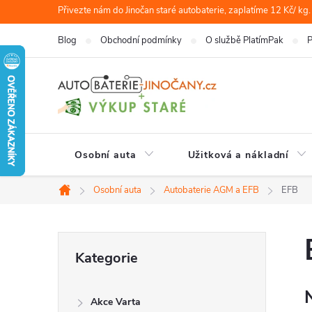
Přejít
Přivezte nám do Jinočan staré autobaterie, zaplatíme 12 Kč/ kg.
na
Blog
Obchodní podmínky
O službě PlatímPak
P
obsah
Osobní auta
Užitková a nákladní
Osobní auta
Autobaterie AGM a EFB
EFB
Domů
P
Přeskočit
Kategorie
kategorie
o
Akce Varta