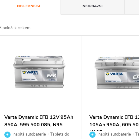
Ř
NEJLEVNĚJŠÍ
NEJDRAŽŠÍ
a
6
položek celkem
z
V
e
ý
n
p
p
s
r
p
Varta Dynamic EFB 12V 95Ah
Varta Dynamic EFB 
o
850A, 595 500 085, N95
105Ah 950A, 605 50
r
N105
nabitá autobaterie + Tableta do
nabitá autobaterie + T