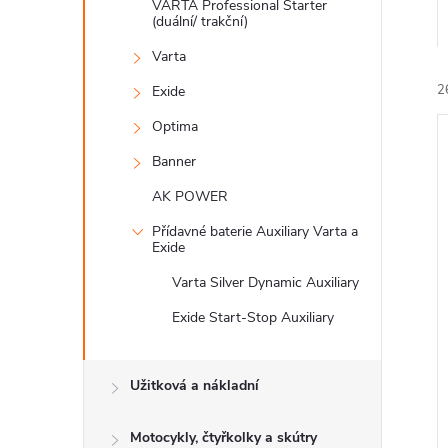
n
VARTA Professional Starter
(duální/ trakční)
e
Varta
2
Exide
l
Optima
Banner
AK POWER
Přídavné baterie Auxiliary Varta a
Exide
í
i
Varta Silver Dynamic Auxiliary
Exide Start-Stop Auxiliary
Užitková a nákladní
Motocykly, čtyřkolky a skútry