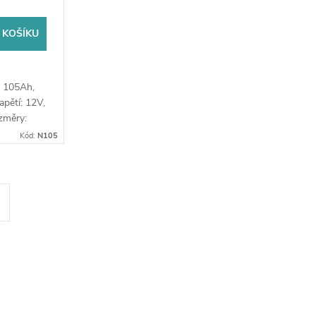
 výkup staré
 prodejně
 KOŠÍKU
: 105Ah,
apětí: 12V,
ozměry:
rie je
Kód:
N105
ntu start-