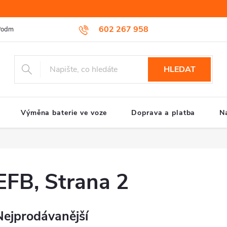
602 267 958
odmínky ochrany osobních údajů
Reklamační řád
Způsob reklamac
HLEDAT
Výměna baterie ve voze
Doprava a platba
N
EFB
, Strana 2
Nejprodávanější