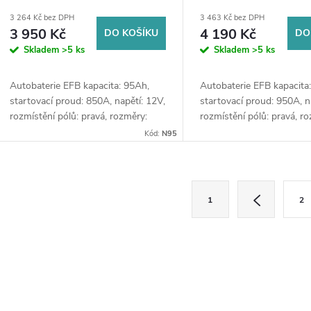
d
ostřikovačů (2 ks) + možný výkup staré
ostřikovačů (2 ks) + možný
o
3 264 Kč bez DPH
3 463 Kč bez DPH
baterie při doručení nebo v prodejně
baterie při doručení nebo v
3 950 Kč
4 190 Kč
DO KOŠÍKU
DO
u
Jinočany
Jinočany
d
Skladem
>5 ks
Skladem
>5 ks
k
u
Autobaterie EFB kapacita: 95Ah,
Autobaterie EFB kapacita
startovací proud: 850A, napětí: 12V,
startovací proud: 950A, n
t
rozmístění pólů: pravá, rozměry:
rozmístění pólů: pravá, r
k
353 x 175 x 190, autobaterie je
394 x 175 x 190, autobate
Kód:
N95
ů
vhodná pro základní variantu start-
vhodná pro základní varia
t
stop a...
stop a...
O
S
ů
1
2
t
v
r
á
á
n
d
k