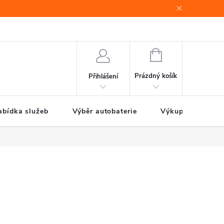
e
Jak nakupovat
NÁKUPNÍ
KOŠÍK
Prázdný košík
Přihlášení
abídka služeb
Výběr autobaterie
Výkup autobateri