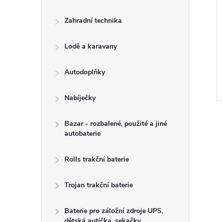
Zahradní technika
Lodě a karavany
Autodoplňky
Nabíječky
Bazar - rozbalené, použité a jiné
autobaterie
Rolls trakční baterie
l
Trojan trakční baterie
Baterie pro záložní zdroje UPS,
dětská autíčka, sekačky