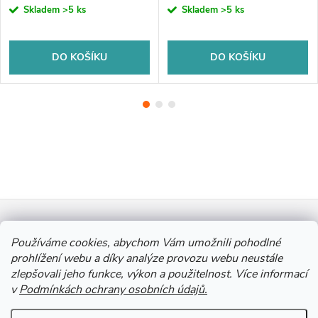
Skladem
>5 ks
Skladem
>5 ks
DO KOŠÍKU
DO KOŠÍKU
Z
Informace pro vás
á
Používáme cookies, abychom Vám umožnili pohodlné
prohlížení webu a díky analýze provozu webu neustále
zlepšovali jeho funkce, výkon a použitelnost. Více informací
p
Výkup Jinočany - výkup barevných kovů a autobaterií
v
Podmínkách ochrany osobních údajů.