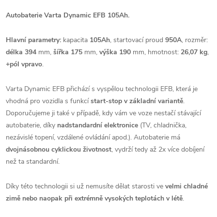
Autobaterie Varta Dynamic EFB 105Ah.
Hlavní parametry:
kapacita
105Ah
, startovací proud
950A
, rozměr:
délka 394
mm,
šířka 175
mm,
výška 190
mm, hmotnost:
26,07 kg
,
+pól vpravo
.
Varta Dynamic EFB přichází s vyspělou technologii EFB, která je
vhodná pro vozidla s funkcí
start-stop v základní variantě
.
Doporučujeme ji také v případě, kdy vám ve voze nestačí stávající
autobaterie, díky
nadstandardní elektronice
(TV, chladnička,
nezávislé topení, vzdálené ovládání apod.).
Autobaterie má
dvojnásobnou cyklickou životnost
, vydrží tedy až 2x více dobíjení
než ta standardní.
Díky této technologii si už nemusíte dělat starosti ve
velmi chladné
zimě nebo naopak při extrémně vysokých teplotách v létě
.