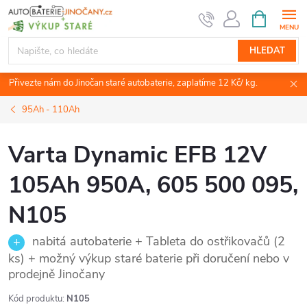
Přejít
NÁKUPNÍ
KOŠÍK
na
obsah
HLEDAT
Přivezte nám do Jinočan staré autobaterie, zaplatíme 12 Kč/ kg.
95Ah - 110Ah
Varta Dynamic EFB 12V
105Ah 950A, 605 500 095,
N105
nabitá autobaterie + Tableta do ostřikovačů (2
ks) + možný výkup staré baterie při doručení nebo v
prodejně Jinočany
Kód produktu:
N105