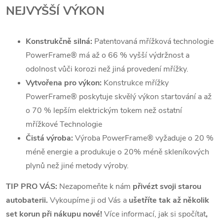
NEJVYŠŠÍ VÝKON
Konstrukčně silná:
Patentovaná mřížková technologie
PowerFrame
®
má až o 66 % vyšší výdržnost a
odolnost vůči korozi než jiná provedení mřížky.
Vytvořena pro výkon:
Konstrukce mřížky
PowerFrame
®
poskytuje skvělý výkon startování a až
o 70 % lepším elektrickým tokem než ostatní
mřížkové Technologie
Čistá výroba:
Výroba PowerFrame
®
vyžaduje o 20 %
méně energie a produkuje o 20% méně skleníkových
plynů než jiné metody výroby.
TIP PRO VÁS:
Nezapomeňte k nám
přivézt svoji starou
autobaterii.
Vykoupíme ji od Vás a
ušetříte tak až několik
set korun při nákupu nové!
Více informací, jak si spočítat
,