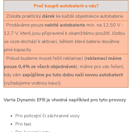
Proč koupit autobaterii u nás?
Získáte praktický
dárek
ke každé objednávce autobaterie
Prodáváme pouze
nabité autobaterie
min. na 12,50 V -
12,7 V, které jsou připravené k okamžitému použití. Jízdou
ve voze dochází k aktivaci, během které baterie dosáhne
plné kapacity.
Pokud budeme muset řešit reklamaci (
reklamací máme
pouze 0,4% ze všech objednávek
), máme pro vás řešení,
kdy vám
zapůjčíme po tuto dobu naší novou autobaterii
(vyžadujeme vratnou kauci).
Varta Dynamic EFB je vhodná například pro tyto provozy
:
Pro policejní či záchranné vozy
Pro taxi