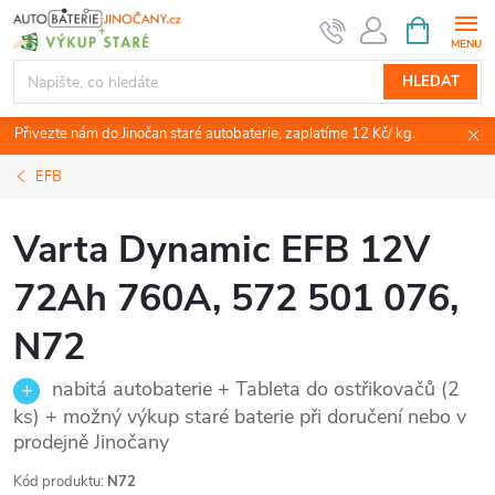
Přejít
NÁKUPNÍ
KOŠÍK
na
obsah
HLEDAT
Přivezte nám do Jinočan staré autobaterie, zaplatíme 12 Kč/ kg.
EFB
Varta Dynamic EFB 12V
72Ah 760A, 572 501 076,
N72
nabitá autobaterie + Tableta do ostřikovačů (2
ks) + možný výkup staré baterie při doručení nebo v
prodejně Jinočany
Kód produktu:
N72