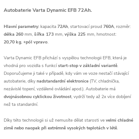
Autobaterie Varta Dynamic EFB 72Ah.
Hlavní parametry:
kapacita
72Ah
, startovací proud
760A
, rozměr:
délka 260
mm,
šířka 173
mm,
výška 225
mm, hmotnost:
20,70
kg
,
+pól vpravo
.
Varta Dynamic EFB přichází s vyspělou technologii EFB, která je
vhodná pro vozidla s funkcí
start-stop v základní variantě
.
Doporučujeme ji také v případě, kdy vám ve voze nestačí stávající
autobaterie, díky
nadstandardní elektronice
(TV, chladnička,
nezávislé topení, vzdálené ovládání apod.).
Autobaterie má
dvojnásobnou cyklickou životnost
, vydrží tedy až 2x více dobíjení
než ta standardní.
Díky této technologii si už nemusíte dělat starosti ve
velmi chladné
zimě nebo naopak při extrémně vysokých teplotách v létě
.