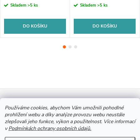
Skladem
>5 ks
Skladem
>5 ks
DO KOŠÍKU
DO KOŠÍKU
Z
Informace pro vás
á
Používáme cookies, abychom Vám umožnili pohodlné
prohlížení webu a díky analýze provozu webu neustále
zlepšovali jeho funkce, výkon a použitelnost. Více informací
p
Výkup Jinočany - výkup barevných kovů a autobaterií
v
Podmínkách ochrany osobních údajů.