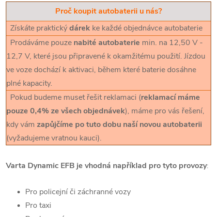
Proč koupit autobaterii u nás?
Získáte praktický
dárek
ke každé objednávce autobaterie
Prodáváme pouze
nabité autobaterie
min. na 12,50 V -
12,7 V, které jsou připravené k okamžitému použití. Jízdou
ve voze dochází k aktivaci, během které baterie dosáhne
plné kapacity.
Pokud budeme muset řešit reklamaci (
reklamací máme
pouze 0,4% ze všech objednávek
), máme pro vás řešení,
kdy vám
zapůjčíme po tuto dobu naší novou autobaterii
(vyžadujeme vratnou kauci).
Varta Dynamic EFB je vhodná například pro tyto provozy
:
Pro policejní či záchranné vozy
Pro taxi