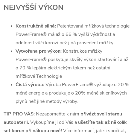
NEJVYŠŠÍ VÝKON
Konstrukčně silná:
Patentovaná mřížková technologie
PowerFrame
®
má až o 66 % vyšší výdržnost a
odolnost vůči korozi než jiná provedení mřížky.
Vytvořena pro výkon:
Konstrukce mřížky
PowerFrame
®
poskytuje skvělý výkon startování a až
o 70 % lepším elektrickým tokem než ostatní
mřížkové Technologie
Čistá výroba:
Výroba PowerFrame
®
vyžaduje o 20 %
méně energie a produkuje o 20% méně skleníkových
plynů než jiné metody výroby.
TIP PRO VÁS:
Nezapomeňte k nám
přivézt svoji starou
autobaterii.
Vykoupíme ji od Vás a
ušetříte tak až několik
set korun při nákupu nové!
Více informací, jak si spočítat
,