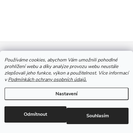
doplňování, avšak stále
O
vyžaduje...
v
l
Z
á
Informace pro vás
d
á
Používáme cookies, abychom Vám umožnili pohodlné
prohlížení webu a díky analýze provozu webu neustále
a
zlepšovali jeho funkce, výkon a použitelnost. Více informací
p
Výkup Jinočany - výkup barevných kovů a autobaterií
v
Podmínkách ochrany osobních údajů.
c
a
í
Nastavení
Copyright 2026
Autobaterie Jinočany
. Všechna práva vyhrazena.
Upravit
t
p
nastavení cookies
Odmítnout
r
Souhlasím
í
Vytvořil Shoptet
v