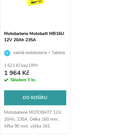
Motobaterie Motobatt MB16U
12V 20Ah 235A
nabitá motobaterie + Tableta
do ostřikovačů (2 ks) + možný
1 623 Kč bez DPH
výkup staré baterie při doručení
1 964 Kč
nebo v prodejně Jinočany
Skladem
3 ks
DO KOŠÍKU
Motobaterie MOTOBATT 12V,
20Ah, 235A. Délka 160 mm,
šířka 90 mm, výška 161
mm. Bezúdržbový
akumulátor nikdy nepotřebuje