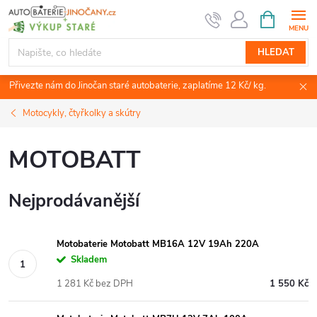
Přejít
NÁKUPNÍ
KOŠÍK
na
obsah
HLEDAT
Přivezte nám do Jinočan staré autobaterie, zaplatíme 12 Kč/ kg.
Motocykly, čtyřkolky a skútry
MOTOBATT
Nejprodávanější
Motobaterie Motobatt MB16A 12V 19Ah 220A
Skladem
1 281 Kč bez DPH
1 550 Kč