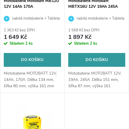
p
Motobaterie Motobatt MB12U
Motobaterie Motobatt
12V 14Ah 170A
MBTX16U 12V 19Ah 245A
p
r
nabitá motobaterie + Tableta
nabitá motobaterie + Tableta
r
do ostřikovačů (2 ks) + možný
do ostřikovačů (2 ks) + možný
o
1 363 Kč bez DPH
1 568 Kč bez DPH
výkup staré baterie při doručení
výkup staré baterie při doručení
1 649 Kč
1 897 Kč
o
nebo v prodejně Jinočany
nebo v prodejně Jinočany
Skladem
2 ks
Skladem
2 ks
d
d
u
DO KOŠÍKU
DO KOŠÍKU
u
k
Motobaterie MOTOBATT 12V,
Motobaterie MOTOBATT 12V,
k
14Ah, 170A. Délka 134 mm,
19Ah, 245A. Délka 151 mm,
šířka 80 mm, výška 161 mm
šířka 87 mm, výška 161
t
(s přibaleným nástavcem 175
mm. Bezúdržbový
t
mm). Bezúdržbový
akumulátor nikdy nepotřebuje
ů
akumulátor nikdy...
doplňování, avšak stále
ů
vyžaduje...