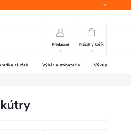
e
Jak nakupovat
NÁKUPNÍ
KOŠÍK
Prázdný košík
Přihlášení
abídka služeb
Výběr autobaterie
Výkup autobateri
skútry