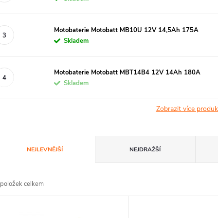
Motobaterie Motobatt MB10U 12V 14,5Ah 175A
Skladem
Motobaterie Motobatt MBT14B4 12V 14Ah 180A
Skladem
Zobrazit více produ
Ř
NEJLEVNĚJŠÍ
NEJDRAŽŠÍ
a
položek celkem
z
V