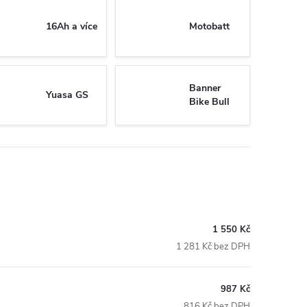
16Ah a více
Motobatt
Banner
Yuasa GS
Bike Bull
1 550 Kč
1 281 Kč bez DPH
987 Kč
816 Kč bez DPH