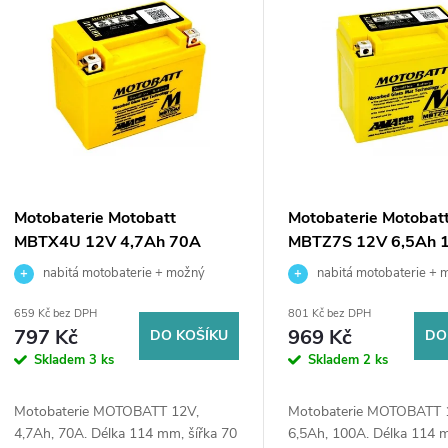
e
ý
n
p
p
s
r
p
Motobaterie Motobatt
Motobaterie Motobat
o
MBTX4U 12V 4,7Ah 70A
MBTZ7S 12V 6,5Ah 
r
nabitá motobaterie + možný
nabitá motobaterie + 
d
výkup staré baterie při doručení nebo
výkup staré baterie při dor
o
659 Kč bez DPH
801 Kč bez DPH
v prodejně Jinočany
v prodejně Jinočany
797 Kč
969 Kč
DO KOŠÍKU
DO
u
d
Skladem
3 ks
Skladem
2 ks
k
u
Motobaterie MOTOBATT 12V,
Motobaterie MOTOBATT 
4,7Ah, 70A. Délka 114 mm, šířka 70
6,5Ah, 100A. Délka 114 m