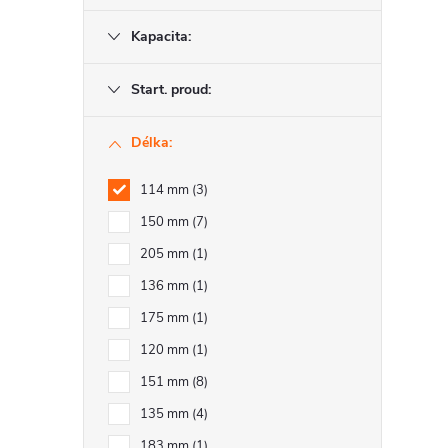
r
Kapacita:
Start. proud:
Délka:
114 mm
3
150 mm
7
205 mm
1
136 mm
1
i
175 mm
1
120 mm
1
151 mm
8
135 mm
4
183 mm
1