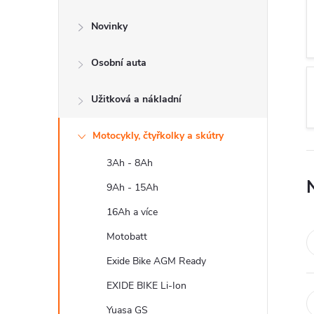
s
Novinky
t
Osobní auta
r
a
Užitková a nákladní
n
Motocykly, čtyřkolky a skútry
3Ah - 8Ah
n
9Ah - 15Ah
í
16Ah a více
Motobatt
p
Exide Bike AGM Ready
a
EXIDE BIKE Li-Ion
Yuasa GS