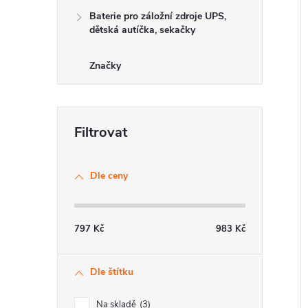
Baterie pro záložní zdroje UPS,
dětská autíčka, sekačky
í
Značky
i
Dle ceny
797
Kč
983
Kč
Dle štítku
Na skladě
3