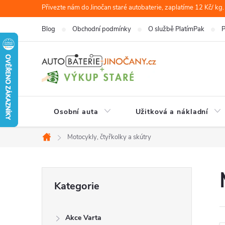
Přejít
Přivezte nám do Jinočan staré autobaterie, zaplatíme 12 Kč/ kg.
na
Blog
Obchodní podmínky
O službě PlatímPak
P
obsah
Osobní auta
Užitková a nákladní
Motocykly, čtyřkolky a skútry
Domů
P
Přeskočit
Kategorie
kategorie
o
Akce Varta