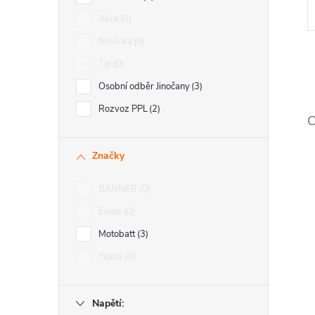
Akce
0
Novinka
0
Tip
0
Osobní odběr Jinočany
3
Rozvoz PPL
2
O
l
Značky
BANNER
0
Exide
0
Motobatt
3
Yuasa
0
í
Napětí: