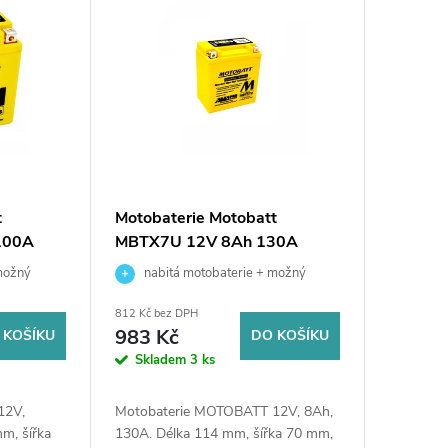
t
Motobaterie Motobatt
100A
MBTX7U 12V 8Ah 130A
možný
nabitá motobaterie + možný
učení nebo
výkup staré baterie při doručení nebo
812 Kč bez DPH
v prodejně Jinočany
983 Kč
 KOŠÍKU
DO KOŠÍKU
Skladem
3 ks
12V,
Motobaterie MOTOBATT 12V, 8Ah,
m, šířka
130A. Délka 114 mm, šířka 70 mm,