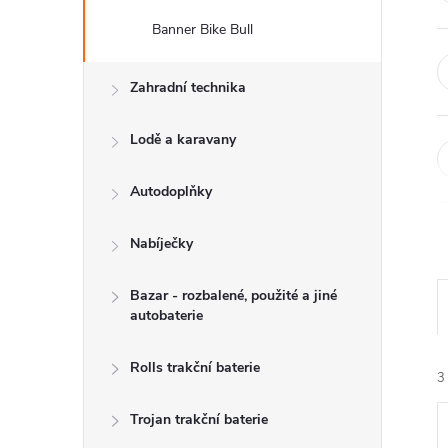
n
Banner Bike Bull
e
Zahradní technika
l
Lodě a karavany
Autodoplňky
Nabíječky
Bazar - rozbalené, použité a jiné
autobaterie
Rolls trakční baterie
3
Trojan trakční baterie