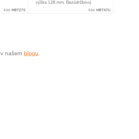
výška 128 mm. Bezúdržbový
átor nikdy
akumulátor nikdy nepotřebuje
Kód:
MBTZ7S
Kód:
MBTX7U
však stále
doplňování, avšak stále vyžaduje...
te v našem
blogu
.