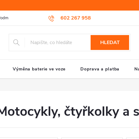
602 267 958
odmínky ochrany osobních údajů
Reklamační řád
Způsob reklamac
HLEDAT
Výměna baterie ve voze
Doprava a platba
N
Motocykly, čtyřkolky a 