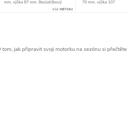
t
mm, výška 87 mm. Bezúdržbový
70 mm, výška 107
k
akumulátor nikdy nepotřebuje
mm. Bezúdržbový akumul
Kód:
MBTX4U
ů
doplňování, avšak stále vyžaduje...
nepotřebuje doplňování, a
t
vyžaduje...
O
ů
v
 tom, jak připravit svoji motorku na sezónu si přečtě
á
d
a
c
p