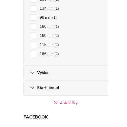
134 mm
1
98 mm
1
160 mm
1
180 mm
2
115 mm
2
166 mm
2
Výška:
Start. proud
Zrušit filtry
FACEBOOK