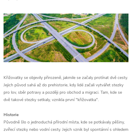
Křižovatky se objevily přirozeně, jakmile se začaly protínat dvě cesty.
Jejich původ sahá až do prehistorie, kdy lidé začali vytvářet stezky
pro lov, sběr potravy a později pro obchod a migraci. Tam, kde se
dvě takové stezky setkaly, vznikla první "křižovatka".
Historie
Původně šlo o jednoduchá přírodní místa, kde se potkávaly pěšiny,
zvířecí stezky nebo vodní cesty. Jejich vznik byl spontánní s ohledem