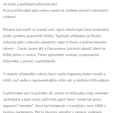
na terén a potřebami přemisťování.
Rozvoj křižovatek jaké známe nastal se vznikem prvních městských
civilizací.
Římané byli mistři ve stavbě cest. Jejich města byla často budována
podle systému pravoúhlé mřížky. Typickým příkladem je římský
městský plán s hlavním náměstím nebo-li fórem a dvěma hlavními
ulicemi – Cardo (sever-jih) a Decumanus (východ-západ), které se
křížily přímo v centru. Tímto způsobem vznikaly systematické
křižovatky s jasným uspořádáním.
V období středověku města často rostla organicky kolem hradů a
tržišť, což vedlo k nepravidelnějším sítím ulic a složitým křižovatkám.
S příchodem aut na počátku 20. století se křižovatky staly mnohem
složitějšími a bylo nutné začít řešit jejich řízení. Vznikl tak první
dopravní "semafor", který byl instalován v Londýně v roce 1868 u
budovy parlamentu. Byl to plynový semafor s rameny, ovládaný