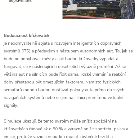
Budoucnost křižovatek
je neodmyslitelně spjata s rozvojem inteligentních dopravních
systémů (ITS) a především s nástupem autonomních aut. To, jak se
budeme pohybovat městy a jak budou křižovatky vypadat a
fungovat, se v následujících desetiletích výrazně promění.
Až se
většina aut na silnicích bude řídit sama, lidské vnímání a reakční
doby přestanou být omezujícím faktorem. Namísto fyzických
semaforů mohou budou dostávat pokyny auta přímo do svých
navigačních systémů nebo se jim na silnici promítnou virtuální
signály.
Simulace ukazují, že tento systém může snížit zpoždění na
křižovatkách řádově až o 90 % a výrazně snížit spotřebu paliva a
emise, protože vozidla nebudou muset zbytečně brzdit a