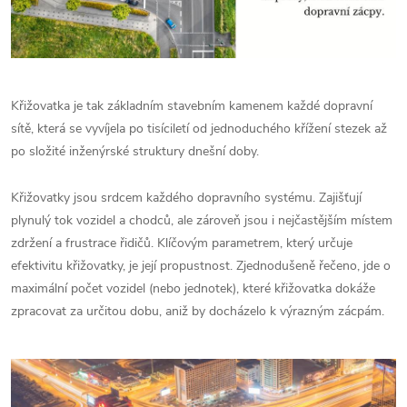
Křižovatka je tak základním stavebním kamenem každé dopravní
sítě, která se vyvíjela po tisíciletí od jednoduchého křížení stezek až
po složité inženýrské struktury dnešní doby.
Křižovatky jsou srdcem každého dopravního systému. Zajišťují
plynulý tok vozidel a chodců, ale zároveň jsou i nejčastějším místem
zdržení a frustrace řidičů. Klíčovým parametrem, který určuje
efektivitu křižovatky, je její propustnost. Zjednodušeně řečeno, jde o
maximální počet vozidel (nebo jednotek), které křižovatka dokáže
zpracovat za určitou dobu, aniž by docházelo k výrazným zácpám.