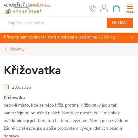
Přejít
NÁKUPNÍ
KOŠÍK
na
obsah
HLEDAT
Přivezte nám do Jinočan staré autobaterie, zaplatíme 12 Kč/ kg.
Novinky
Křižovatka
23.6.2025
Křižovatka
nebo-li místo, kde se něco kříží, protíná. Křižovatky jsou tak
samozřejmou součástí našich životů ve městě, že si málokdy
uvědomíme jejich bohatou historii a význam. Nemá je na svědomí
žádný vynálezce, jsou spíše produktem vývoje lidských osad a
dopravy.