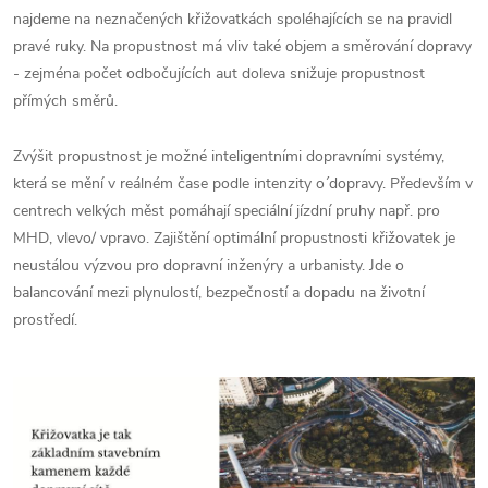
najdeme na neznačených křižovatkách spoléhajících se na pravidl
pravé ruky. Na propustnost má vliv také objem a směrování dopravy
- zejména počet odbočujících aut doleva snižuje propustnost
přímých směrů.
Zvýšit propustnost je možné inteligentními dopravními systémy,
která se mění v reálném čase podle intenzity o´dopravy. Především v
centrech velkých měst pomáhají speciální jízdní pruhy např. pro
MHD, vlevo/ vpravo. Zajištění optimální propustnosti křižovatek je
neustálou výzvou pro dopravní inženýry a urbanisty. Jde o
balancování mezi plynulostí, bezpečností a dopadu na životní
prostředí.