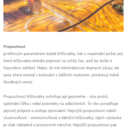
Propustnost
je klíčovým parametrem každé křižovatky. Jde o maximální počet aut,
které křižovatka dokáže pojmout za určitý čas, aniž by došlo k
časovému zdržení. Nejen, že má minimalizovat dopravní zácpy, ale
auta, která nestojí v kolonách s běžícím motorem, produkují méně
škodlivých emisí.
Propustnost křižovatky ovlivňuje její geometrie - více pruhů,
optimální šířka i velké poloměry na odbočeních. To vše usnadňuje
plynulý průjezd a snižuje zpomalení. Nejvyšší propustnost nabízí
víceúrovňové - mimoúrovňové a dálniční křižovatky. Jejich výstavba
je však nákladná a prostorově náročná. Nejnižší propustnost pak