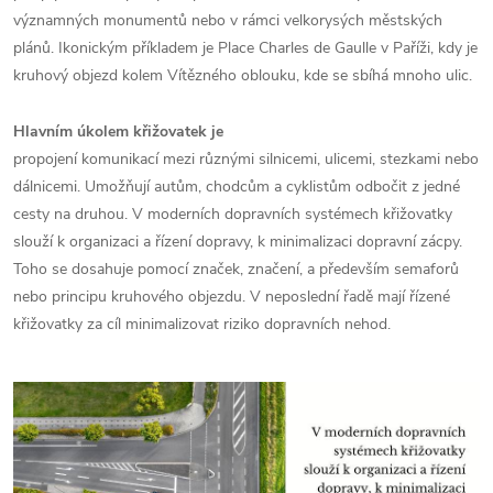
významných monumentů nebo v rámci velkorysých městských
plánů. Ikonickým příkladem je Place Charles de Gaulle v Paříži, kdy je
kruhový objezd kolem Vítězného oblouku, kde se sbíhá mnoho ulic.
Hlavním úkolem křižovatek je
propojení komunikací mezi různými silnicemi, ulicemi, stezkami nebo
dálnicemi. Umožňují autům, chodcům a cyklistům odbočit z jedné
cesty na druhou. V moderních dopravních systémech křižovatky
slouží k organizaci a řízení dopravy, k minimalizaci dopravní zácpy.
Toho se dosahuje pomocí značek, značení, a především semaforů
nebo principu kruhového objezdu. V neposlední řadě mají řízené
křižovatky za cíl minimalizovat riziko dopravních nehod.