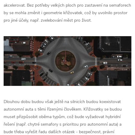
akcelerovat. Bez potřeby velkých ploch pro zastavení na semaforech
by se mohla změnit i geometrie křižovatek, což by uvolnilo prostor
pro jiné účely, např. zvelebování měst pro život.
Dlouhou dobu budou však ještě na silnicích budou koexistovat
autonomní auta s těmi řízenými člověkem. Křižovatky se budou
muset přizpůsobit oběma typům, což bude vyžadovat hybridní
řešení (např. chytré semafory s prioritou pro autonomní auta) a
bude třeba vyřešit řadu dalších otázek - bezpečnost, právní