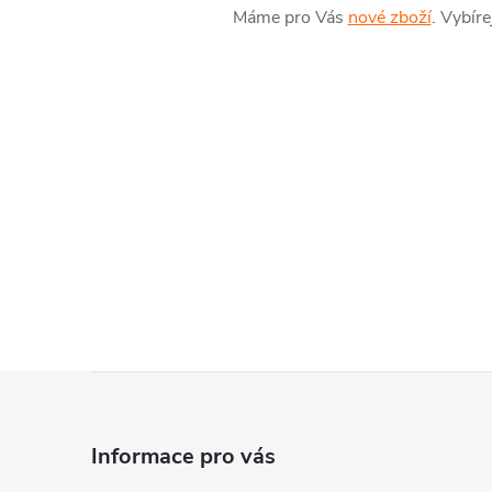
Máme pro Vás
nové zboží
. Vybíre
Z
á
Informace pro vás