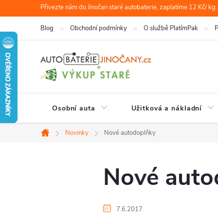
Přejít
Přivezte nám do Jinočan staré autobaterie, zaplatíme 12 Kč/ kg.
na
Blog
Obchodní podmínky
O službě PlatímPak
P
obsah
Osobní auta
Užitková a nákladní
Novinky
Nové autodoplňky
Domů
Nové auto
7.6.2017