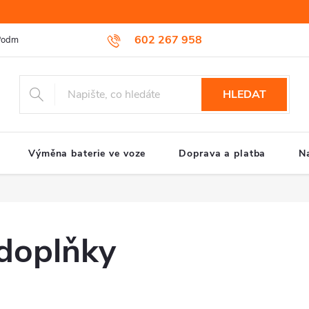
602 267 958
odmínky ochrany osobních údajů
Reklamační řád
Způsob reklamac
HLEDAT
Výměna baterie ve voze
Doprava a platba
N
doplňky