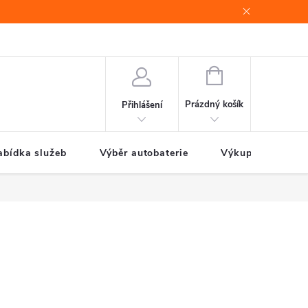
e
Jak nakupovat
NÁKUPNÍ
KOŠÍK
Prázdný košík
Přihlášení
abídka služeb
Výběr autobaterie
Výkup autobateri