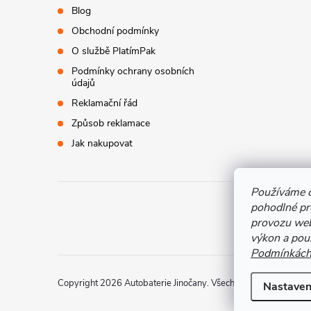
p
Blog
Obchodní podmínky
a
O službě PlatímPak
t
Podmínky ochrany osobních
údajů
í
Reklamační řád
Způsob reklamace
Jak nakupovat
Používáme 
pohodlné pr
provozu web
výkon a použ
Podmínkách 
Copyright 2026
Autobaterie Jinočany
. Všechna práva vyhrazen
Nastaven