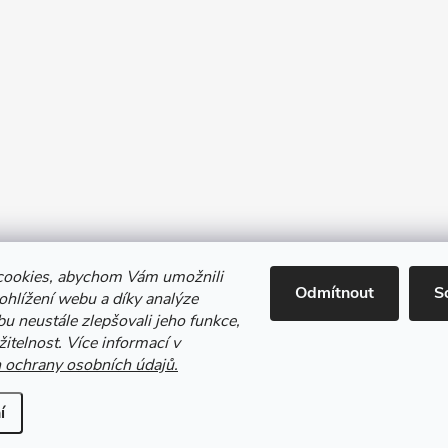
cookies, abychom Vám umožnili
Odmítnout
S
ohlížení webu a díky analýze
Výkup Jinočany - výkup barevných kovů a autobaterií
u neustále zlepšovali jeho funkce,
itelnost. Více informací v
ochrany osobních údajů.
a.
Upravit nastavení cookies
í