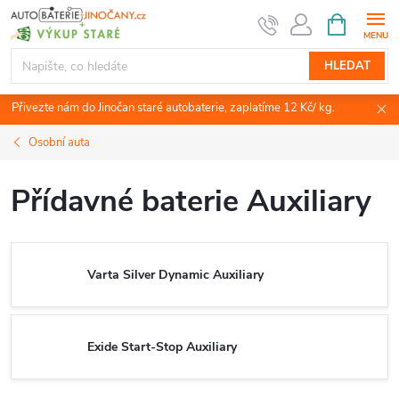
Přejít
NÁKUPNÍ
KOŠÍK
na
obsah
HLEDAT
Přivezte nám do Jinočan staré autobaterie, zaplatíme 12 Kč/ kg.
Osobní auta
Přídavné baterie Auxiliary
Varta Silver Dynamic Auxiliary
Exide Start-Stop Auxiliary