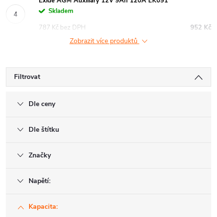
Exide AGM Auxiliary 12V 9Ah 120A EK091
Skladem
787 Kč bez DPH
952 Kč
Zobrazit více produktů
Filtrovat
Dle ceny
Dle štítku
Značky
Napětí:
Kapacita: