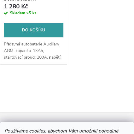
o
výkup staré baterie při doručení
1 280 Kč
o
nebo v prodejně Jinočany
Skladem
>5 ks
d
d
u
DO KOŠÍKU
u
k
Přídavná autobaterie Auxiliary
k
AGM, kapacita: 13Ah,
startovací proud: 200A, napětí:
t
12V, rozmístění pólů: levá,
t
rozměry: 150 x 90 x 145,
ů
přídavné akumulátory napájejí
O
ů
elektrické...
v
l
Z
á
Informace pro vás
d
Používáme cookies, abychom Vám umožnili pohodlné