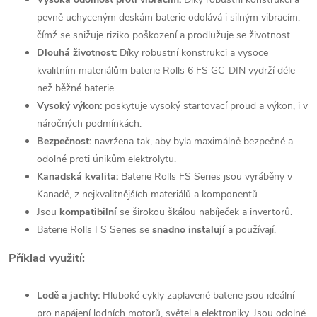
pevně uchyceným deskám baterie odolává i silným vibracím,
čímž se snižuje riziko poškození a prodlužuje se životnost.
Dlouhá životnost:
Díky robustní konstrukci a vysoce
kvalitním materiálům baterie Rolls 6 FS GC-DIN vydrží déle
než běžné baterie.
Vysoký výkon:
poskytuje vysoký startovací proud a výkon, i v
náročných podmínkách.
Bezpečnost:
navržena tak, aby byla maximálně bezpečné a
odolné proti únikům elektrolytu.
Kanadská kvalita:
Baterie Rolls FS Series jsou vyráběny v
Kanadě, z nejkvalitnějších materiálů a komponentů.
Jsou
kompatibilní
se širokou škálou nabíječek a invertorů.
Baterie Rolls FS Series se
snadno instalují
a používají.
Příklad využití:
Lodě a jachty:
Hluboké cykly zaplavené baterie jsou ideální
pro napájení lodních motorů, světel a elektroniky. Jsou odolné