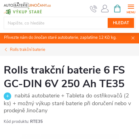
Přejít
NÁKUPNÍ
KOŠÍK
na
obsah
HLEDAT
Přivezte nám do Jinočan staré autobaterie, zaplatíme 12 Kč/ kg.
Rolls trakční baterie
Rolls trakční baterie 6 FS
GC-DIN 6V 250 Ah TE35
nabitá autobaterie + Tableta do ostřikovačů (2
ks) + možný výkup staré baterie při doručení nebo v
prodejně Jinočany
Kód produktu:
RTE35