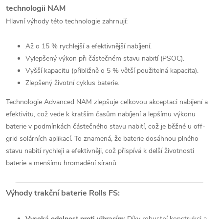
technologii NAM
Hlavní výhody této technologie zahrnují:
Až o 15 % rychlejší a efektivnější nabíjení.
Vylepšený výkon při částečném stavu nabití (PSOC).
Vyšší kapacitu (přibližně o 5 % větší použitelná kapacita).
Zlepšený životní cyklus baterie.
Technologie Advanced NAM zlepšuje celkovou akceptaci nabíjení a
efektivitu, což vede k kratším časům nabíjení a lepšímu výkonu
baterie v podmínkách částečného stavu nabití, což je běžné u off-
grid solárních aplikací. To znamená, že baterie dosáhnou plného
stavu nabití rychleji a efektivněji, což přispívá k delší životnosti
baterie a menšímu hromadění síranů.
Výhody trakční baterie Rolls FS:
Vysoká odolnost proti vibracím:
Díky robustní konstrukci a