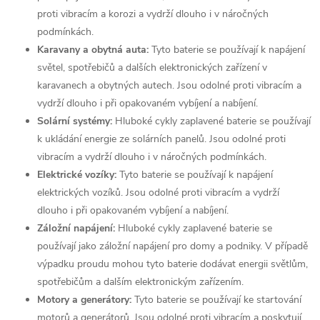
proti vibracím a korozi a vydrží dlouho i v náročných
podmínkách.
Karavany a obytná auta:
Tyto baterie se používají k napájení
světel, spotřebičů a dalších elektronických zařízení v
karavanech a obytných autech. Jsou odolné proti vibracím a
vydrží dlouho i při opakovaném vybíjení a nabíjení.
Solární systémy:
Hluboké cykly zaplavené baterie se používají
k ukládání energie ze solárních panelů. Jsou odolné proti
vibracím a vydrží dlouho i v náročných podmínkách.
Elektrické vozíky:
Tyto baterie se používají k napájení
elektrických vozíků. Jsou odolné proti vibracím a vydrží
dlouho i při opakovaném vybíjení a nabíjení.
Záložní napájení:
Hluboké cykly zaplavené baterie se
používají jako záložní napájení pro domy a podniky. V případě
výpadku proudu mohou tyto baterie dodávat energii světlům,
spotřebičům a dalším elektronickým zařízením.
Motory a generátory:
Tyto baterie se používají ke startování
motorů a generátorů. Jsou odolné proti vibracím a poskytují