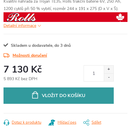
Kvalitní náhrada za Trojan TE35, Rolls trakční baterie 6V, 250 Ah,
1200 cyklů při 50 % vybití, rozměr 244 x 191 x 275 (D x V x Š).
Detailní informace
Skladem u dodavatele, do 3 dnů
Možnosti doručení
7 130 Kč
5 893 Kč bez DPH
Měrná
cena:
VLOŽIT DO KOŠÍKU
Dotaz k produktu
Hlídací pes
Sdílet