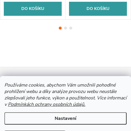
DO KOŠÍKU
DO KOŠÍKU
Z
Informace pro vás
á
Používáme cookies, abychom Vám umožnili pohodlné
prohlížení webu a díky analýze provozu webu neustále
zlepšovali jeho funkce, výkon a použitelnost. Více informací
p
Výkup Jinočany - výkup barevných kovů a autobaterií
v
Podmínkách ochrany osobních údajů.
a
Nastavení
Copyright 2026
Autobaterie Jinočany
. Všechna práva vyhrazena.
Upravit