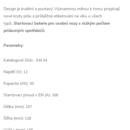
Design je kvalitní a poutavý. Významnou měrou k tomu prispívají
nové kryty pólu a průběžné etiketování na víku u všech
typů.
Startovací baterie pro osobní vozy s nízkým počtem
prídavných spotřebičů.
Parametry:
Katalogové číslo :
530 34
Napětí (V):
12
Kapacita (Ah):
30
Startovací proud v EN (A):
300
Délka (mm):
187
Šířka (mm):
128
Výška (mm):