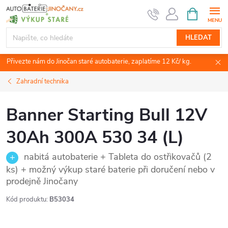
Přejít
NÁKUPNÍ
KOŠÍK
na
obsah
HLEDAT
Přivezte nám do Jinočan staré autobaterie, zaplatíme 12 Kč/ kg.
Zahradní technika
Banner Starting Bull 12V
30Ah 300A 530 34 (L)
nabitá autobaterie + Tableta do ostřikovačů (2
ks) + možný výkup staré baterie při doručení nebo v
prodejně Jinočany
Kód produktu:
B53034