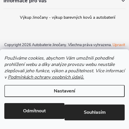
Informace pro vás
á
p
Výkup Jinočany - výkup barevných kovů a autobaterií
a
Copyright 2026
Autobaterie Jinočany
. Všechna práva vyhrazena.
Upravit
t
nastavení cookies
Používáme cookies, abychom Vám umožnili pohodlné
í
Vytvořil Shoptet
prohlížení webu a díky analýze provozu webu neustále
zlepšovali jeho funkce, výkon a použitelnost. Více informací
v
Podmínkách ochrany osobních údajů.
Nastavení
Odmítnout
Souhlasím