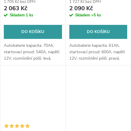
1 705 Kč bez DPH
1 727 Kč bez DPH
výkup staré baterie při doručení
výkup staré baterie při doručení
2 063 Kč
2 090 Kč
nebo v prodejně Jinočany
nebo v prodejně Jinočany
Skladem
1 ks
Skladem
>5 ks
DO KOŠÍKU
DO KOŠÍKU
Autobaterie kapacita: 70Ah,
Autobaterie kapacita: 61Ah,
startovací proud: 540A, napětí:
startovací proud: 600A, napětí:
12V, rozmístění pólů: levá,
12V, rozmístění pólů: pravá,
rozměry: 270 x 173 x 222,
rozměry: 242 x 175 x 175,
kvalitní autobaterie určena pro
špičková autobaterie určena
vozy se standardními nároky
pro vozy s vysokými nároky
na...
na...