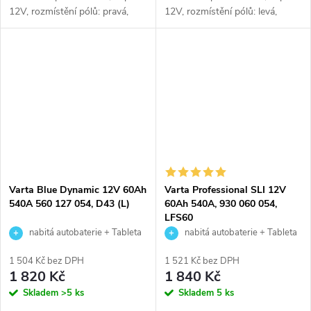
12V, rozmístění pólů: pravá,
12V, rozmístění pólů: levá,
rozměry: 242 x 175 x 190,
rozměry: 242 x 175 x 190,
kvalitní autobaterie určena pro
kvalitní autobaterie určena pro
vozy se standardními nároky
vozy se standardními nároky
na...
na...
Varta Blue Dynamic 12V 60Ah
Varta Professional SLI 12V
540A 560 127 054, D43 (L)
60Ah 540A, 930 060 054,
LFS60
nabitá autobaterie + Tableta
nabitá autobaterie + Tableta
do ostřikovačů (2 ks) + možný
do ostřikovačů (2 ks) + možný
1 504 Kč bez DPH
1 521 Kč bez DPH
výkup staré baterie při doručení
výkup staré baterie při doručení
1 820 Kč
1 840 Kč
nebo v prodejně Jinočany
nebo v prodejně Jinočany
Skladem
>5 ks
Skladem
5 ks