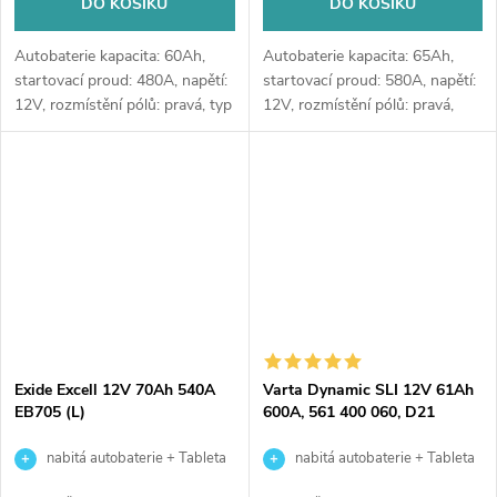
DO KOŠÍKU
DO KOŠÍKU
Autobaterie kapacita: 60Ah,
Autobaterie kapacita: 65Ah,
startovací proud: 480A, napětí:
startovací proud: 580A, napětí:
12V, rozmístění pólů: pravá, typ
12V, rozmístění pólů: pravá,
Asia, rozměry: 230 x 173 x 222,
rozměry: 230 x 173 x 222, typ
kvalitní autobaterie určena pro
Asia, velice kvalitní autobaterie
vozy se standardními...
určena pro vozy s...
Exide Excell 12V 70Ah 540A
Varta Dynamic SLI 12V 61Ah
EB705 (L)
600A, 561 400 060, D21
nabitá autobaterie + Tableta
nabitá autobaterie + Tableta
do ostřikovačů (2 ks) + možný
do ostřikovačů (2 ks) + možný