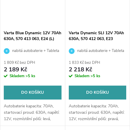
Varta Blue Dynamic 12V 70Ah
Varta Dynamic SLI 12V 70Ah
630A, 570 413 063, E24 (L)
630A, 570 412 063, E23
nabitá autobaterie + Tableta
nabitá autobaterie + Tableta
do ostřikovačů (2 ks) + možný
do ostřikovačů (2 ks) + možný
1 809 Kč bez DPH
1 833 Kč bez DPH
výkup staré baterie při doručení
výkup staré baterie při doručení
2 189 Kč
2 218 Kč
nebo v prodejně Jinočany
nebo v prodejně Jinočany
Skladem
>5 ks
Skladem
>5 ks
DO KOŠÍKU
DO KOŠÍKU
Autobaterie kapacita: 70Ah,
Autobaterie kapacita: 70Ah,
startovací proud: 630A, napětí:
startovací proud: 630A, napětí:
12V, rozmístění pólů: levá,
12V, rozmístění pólů: pravá,
rozměry: 254 x 175 x 220,
rozměry: 261 x 175 x 220,