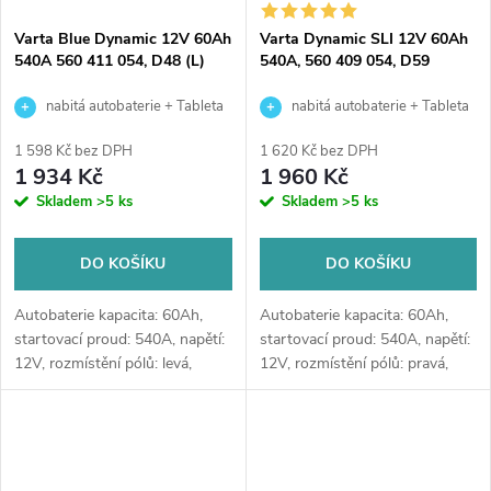
Varta Blue Dynamic 12V 60Ah
Varta Dynamic SLI 12V 60Ah
540A 560 411 054, D48 (L)
540A, 560 409 054, D59
nabitá autobaterie + Tableta
nabitá autobaterie + Tableta
do ostřikovačů (2 ks) + možný
do ostřikovačů (2 ks) + možný
1 598 Kč bez DPH
1 620 Kč bez DPH
výkup staré baterie při doručení
výkup staré baterie při doručení
1 934 Kč
1 960 Kč
nebo v prodejně Jinočany
nebo v prodejně Jinočany
Skladem
>5 ks
Skladem
>5 ks
DO KOŠÍKU
DO KOŠÍKU
Autobaterie kapacita: 60Ah,
Autobaterie kapacita: 60Ah,
startovací proud: 540A, napětí:
startovací proud: 540A, napětí:
12V, rozmístění pólů: levá,
12V, rozmístění pólů: pravá,
rozměry: 232 x 173 x 225, typ:
rozměry: 242 x 175 x 175,
Asia, autobaterie vhodná pro
autobaterie vhodná pro
standardní nároky na výkon a...
standardní nároky na výkon a
se...