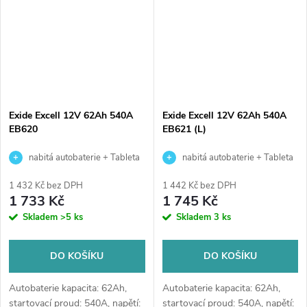
Exide Excell 12V 62Ah 540A
Exide Excell 12V 62Ah 540A
EB620
EB621 (L)
nabitá autobaterie + Tableta
nabitá autobaterie + Tableta
do ostřikovačů (2 ks) + možný
do ostřikovačů (2 ks) + možný
1 432 Kč bez DPH
1 442 Kč bez DPH
výkup staré baterie při doručení
výkup staré baterie při doručení
1 733 Kč
1 745 Kč
nebo v prodejně Jinočany
nebo v prodejně Jinočany
Skladem
>5 ks
Skladem
3 ks
DO KOŠÍKU
DO KOŠÍKU
Autobaterie kapacita: 62Ah,
Autobaterie kapacita: 62Ah,
startovací proud: 540A, napětí:
startovací proud: 540A, napětí: