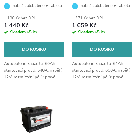
r
nabitá autobaterie + Tableta
nabitá autobaterie + Tableta
r
do ostřikovačů (2 ks) + možný
do ostřikovačů (2 ks) + možný
o
1 190 Kč bez DPH
1 371 Kč bez DPH
výkup staré baterie při doručení
výkup staré baterie při doručení
1 440 Kč
1 659 Kč
o
nebo v prodejně Jinočany
nebo v prodejně Jinočany
Skladem
>5 ks
Skladem
>5 ks
d
d
u
DO KOŠÍKU
DO KOŠÍKU
u
k
Autobaterie kapacita: 60Ah,
Autobaterie kapacita: 61Ah,
k
startovací proud: 540A, napětí:
startovací proud: 600A, napětí:
12V, rozmístění pólů: pravá,
12V, rozmístění pólů: pravá,
t
rozměry: 242 x 175 x 175,
rozměry: 242 x 175 x 175,
t
kvalitní autobaterie určena pro
velice kvalitní autobaterie
ů
vozy se standardními nároky
určena pro vozy s vyššími
ů
na...
nároky...