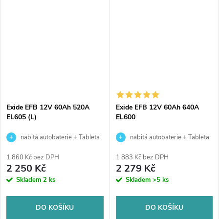
autobaterie vhodná pro
autobaterie vhodná pro
standardní nároky na výkon a
standardní nároky na výkon a
se...
se...
Exide EFB 12V 60Ah 520A
Exide EFB 12V 60Ah 640A
EL605 (L)
EL600
nabitá autobaterie + Tableta
nabitá autobaterie + Tableta
do ostřikovačů (2 ks) + možný
do ostřikovačů (2 ks) + možný
1 860 Kč bez DPH
1 883 Kč bez DPH
výkup staré baterie při doručení
výkup staré baterie při doručení
2 250 Kč
2 279 Kč
nebo v prodejně Jinočany
nebo v prodejně Jinočany
Skladem
2 ks
Skladem
>5 ks
DO KOŠÍKU
DO KOŠÍKU