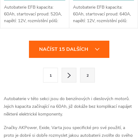
Autobaterie EFB kapacita:
Autobaterie EFB kapacita:
60Ah, startovací proud: 520A,
60Ah, startovací proud: 640A,
napětí: 12V, rozmístění pólů:
napětí: 12V, rozmístění pólů:
levá, rozměry: 230 x 173 x 222,
pravá, rozměry: 242 x 175 x
ideální řešení pro vozidla se
190, ideální řešení pro vozidla
systémem Start-Stop nebo se...
se systémem Start-Stop nebo
O
se...
NAČÍST 15 DALŠÍCH
v
l
S
1
2
t
á
r
d
á
Autobaterie v této sekci jsou do benzínových i dieslových motorů.
a
n
Jejich kapacita začínající na 60Ah, již dokáže bez komplikací napájet
k
některé elektrické komponenty.
c
o
Značky AKPower, Exide, Varta jsou specifické pro své použití, a
í
v
proto je dobré si dobře rozmyslet jakou autobaterii zvolíte do svého