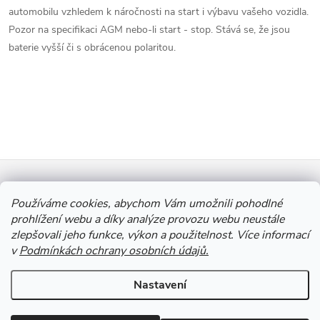
á
p
automobilu vzhledem k náročnosti na start i výbavu vašeho vozidla.
n
Pozor na specifikaci AGM nebo-li start - stop. Stává se, že jsou
r
í
baterie vyšší či s obrácenou polaritou.
v
k
y
v
Z
ý
Informace pro vás
á
Používáme cookies, abychom Vám umožnili pohodlné
p
prohlížení webu a díky analýze provozu webu neustále
zlepšovali jeho funkce, výkon a použitelnost. Více informací
p
Výkup Jinočany - výkup barevných kovů a autobaterií
i
v
Podmínkách ochrany osobních údajů.
s
a
Nastavení
u
Copyright 2026
Autobaterie Jinočany
. Všechna práva vyhrazena.
Upravit
t
nastavení cookies