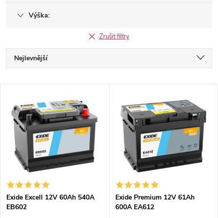
Výška:
Zrušit filtry
Ř
Nejlevnější
a
Nejdražší
V
Nejprodávanější
z
ý
Abecedně
e
p
n
i
í
s
p
Exide Excell 12V 60Ah 540A
Exide Premium 12V 61Ah
EB602
600A EA612
p