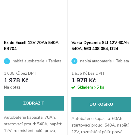
Exide Excell 12V 70Ah 540A
Varta Dynamic SLI 12V 60Ah
EB704
540A, 560 408 054, D24
nabitá autobaterie + Tableta
nabitá autobaterie + Tableta
do ostřikovačů (2 ks) + možný
do ostřikovačů (2 ks) + možný
1 635 Kč bez DPH
1 635 Kč bez DPH
výkup staré baterie při doručení
výkup staré baterie při doručení
1 978 Kč
1 978 Kč
nebo v prodejně Jinočany
nebo v prodejně Jinočany
Na dotaz
Skladem
>5 ks
ZOBRAZIT
DO KOŠÍKU
Autobaterie kapacita: 70Ah,
Autobaterie kapacita: 60Ah,
startovací proud: 540A, napětí:
startovací proud: 540A, napětí:
12V, rozmístění pólů: pravá,
12V, rozmístění pólů: pravá,