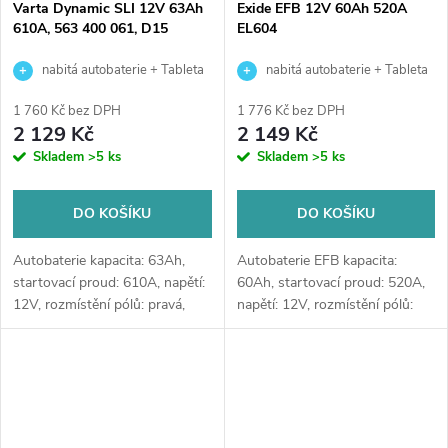
Varta Dynamic SLI 12V 63Ah
Exide EFB 12V 60Ah 520A
610A, 563 400 061, D15
EL604
nabitá autobaterie + Tableta
nabitá autobaterie + Tableta
do ostřikovačů (2 ks) + možný
do ostřikovačů (2 ks) + možný
1 760 Kč bez DPH
1 776 Kč bez DPH
výkup staré baterie při doručení
výkup staré baterie při doručení
2 129 Kč
2 149 Kč
nebo v prodejně Jinočany
nebo v prodejně Jinočany
Skladem
>5 ks
Skladem
>5 ks
DO KOŠÍKU
DO KOŠÍKU
Autobaterie kapacita: 63Ah,
Autobaterie EFB kapacita:
startovací proud: 610A, napětí:
60Ah, startovací proud: 520A,
12V, rozmístění pólů: pravá,
napětí: 12V, rozmístění pólů:
rozměry: 242 x 175 x 190,
pravá, rozměry: 230 x 173 x
špičková autobaterie určena
222, ideální řešení pro vozidla
pro vozy s vysokými nároky
se systémem Start-Stop nebo
na...
se...