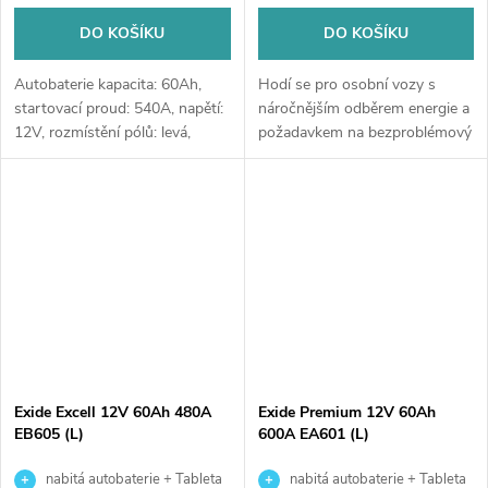
DO KOŠÍKU
DO KOŠÍKU
Autobaterie kapacita: 60Ah,
Hodí se pro osobní vozy s
startovací proud: 540A, napětí:
náročnějším odběrem energie a
12V, rozmístění pólů: levá,
požadavkem na bezproblémový
rozměry: 242 x 175 x 190,
start (svými parametry se blíží
autobaterie vhodná pro
technologii EFB), dále pro lodě,
standardní nároky na výkon a
čluny, karavany a obytné...
se...
Exide Excell 12V 60Ah 480A
Exide Premium 12V 60Ah
EB605 (L)
600A EA601 (L)
nabitá autobaterie + Tableta
nabitá autobaterie + Tableta