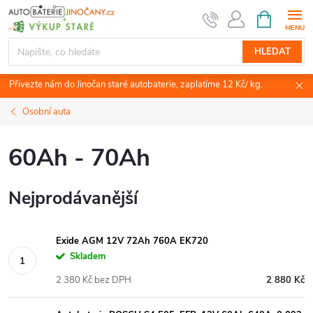
Přejít
NÁKUPNÍ
KOŠÍK
na
obsah
HLEDAT
Přivezte nám do Jinočan staré autobaterie, zaplatíme 12 Kč/ kg.
Osobní auta
60Ah - 70Ah
Nejprodávanější
Exide AGM 12V 72Ah 760A EK720
Skladem
2 380 Kč bez DPH
2 880 Kč