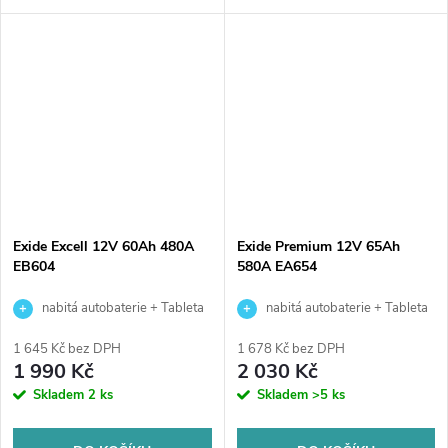
rozměry: 270 x 173 x 222,
rozměry: 242 x 175 x 190,
kvalitní autobaterie určena pro
autobaterie vhodná pro
vozy se standardními nároky
standardní nároky na výkon a
na...
se...
Exide Excell 12V 60Ah 480A
Exide Premium 12V 65Ah
EB604
580A EA654
nabitá autobaterie + Tableta
nabitá autobaterie + Tableta
do ostřikovačů (2 ks) + možný
do ostřikovačů (2 ks) + možný
1 645 Kč bez DPH
1 678 Kč bez DPH
výkup staré baterie při doručení
výkup staré baterie při doručení
1 990 Kč
2 030 Kč
nebo v prodejně Jinočany
nebo v prodejně Jinočany
Skladem
2 ks
Skladem
>5 ks