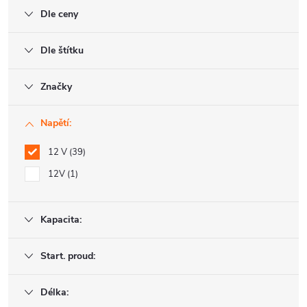
Dle ceny
Dle štítku
Značky
Napětí:
12 V
39
12V
1
Kapacita:
Start. proud:
Délka: