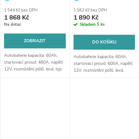
do ostřikovačů (2 ks) + možný
do ostřikovačů (2 ks) + možný
1 544 Kč bez DPH
1 562 Kč bez DPH
výkup staré baterie při doručení
výkup staré baterie při doručení
1 868 Kč
1 890 Kč
nebo v prodejně Jinočany
nebo v prodejně Jinočany
Na dotaz
Skladem
5 ks
ZOBRAZIT
DO KOŠÍKU
Autobaterie kapacita: 60Ah,
Autobaterie kapacita: 60Ah,
startovací proud: 480A, napětí:
startovací proud: 600A, napětí:
12V, rozmístění pólů: levá, typ
12V, rozmístění pólů: levá,
Asia, rozměry: 230 x 173 x 222,
rozměry: 242 x 175 x 190,
kvalitní autobaterie určena pro
velice kvalitní autobaterie
vozy se standardními...
určena pro vozy s vyššími
nároky na...