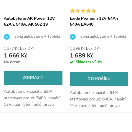
Autobaterie AK Power 12V,
Exide Premium 12V 64Ah
62Ah, 540A, AK 562 19
640A EA640
nabitá autobaterie + Tableta
nabitá autobaterie + Tableta
do ostřikovačů (2 ks) + možný
do ostřikovačů (2 ks) + možný
1 377 Kč bez DPH
1 396 Kč bez DPH
výkup staré baterie při doručení
výkup staré baterie při doručení
1 666 Kč
1 689 Kč
nebo v prodejně Jinočany
nebo v prodejně Jinočany
Na dotaz
Skladem
>5 ks
ZOBRAZIT
DO KOŠÍKU
Autobaterie kapacita: 62Ah,
Autobaterie kapacita: 64Ah,
startovací proud: 540A, napětí:
startovací proud: 640A, napětí:
12V, rozmístění pólů: pravá,
12V, rozmístění pólů: pravá,
rozměry: 242 x 175 x 175,
rozměry: 242 x 175 x 190,
bezúdržbové autobaterie pro
velice kvalitní autobaterie
starší vozy, které nejsou příliš...
určena pro vozy s vyššími
nároky...