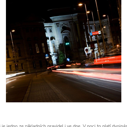
e jedno ze základních pravidel i ve dne. V noci to platí dvojn