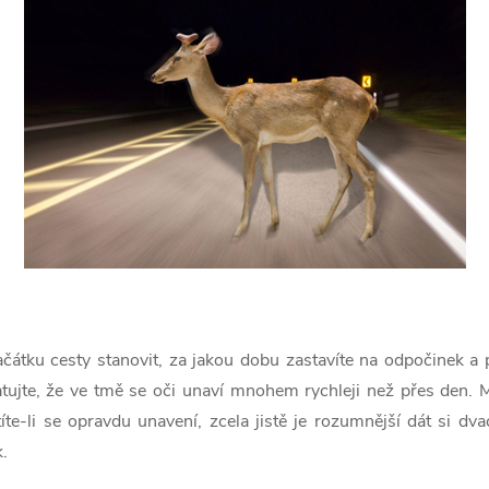
ačátku cesty stanovit, za jakou dobu zastavíte na odpočinek a 
tujte, že ve tmě se oči unaví mnohem rychleji než přes den. M
te-li se opravdu unavení, zcela jistě je rozumnější dát si dv
.