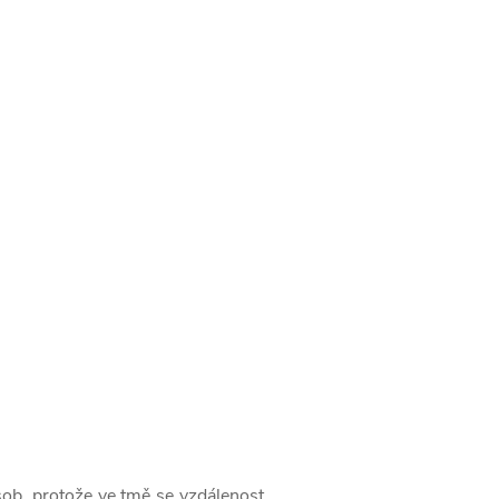
ásob, protože ve tmě se vzdálenost