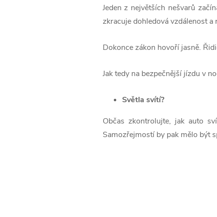
Jeden z největších nešvarů začíná
zkracuje dohledová vzdálenost a 
Dokonce zákon hovoří jasně. Řidič
Jak tedy na bezpečnější jízdu v no
Světla svítí?
Občas zkontrolujte, jak auto sv
Samozřejmostí by pak mělo být sprá