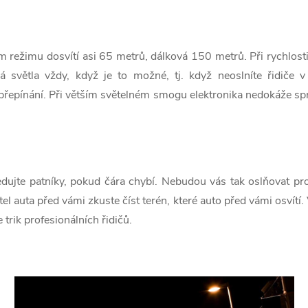
m režimu dosvítí asi 65 metrů, dálková 150 metrů. Při rychlos
vá světla vždy, když je to možné, tj. když neoslníte řidiče 
přepínání. Při větším světelném smogu elektronika nedokáže s
edujte patníky, pokud čára chybí. Nebudou vás tak oslňovat prot
tel auta před vámi zkuste číst terén, které auto před vámi osvítí
 trik profesionálních řidičů.