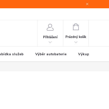
e
Jak nakupovat
NÁKUPNÍ
KOŠÍK
Prázdný košík
Přihlášení
abídka služeb
Výběr autobaterie
Výkup autobateri