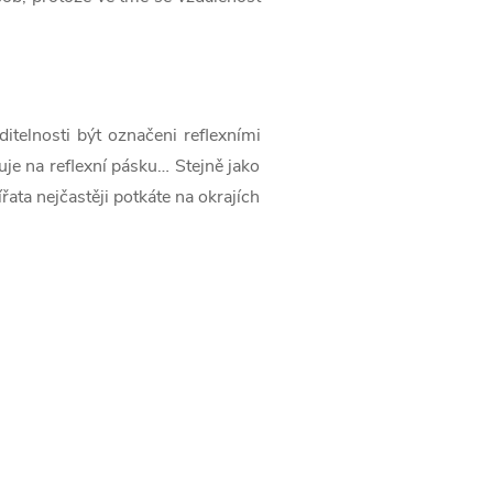
itelnosti být označeni reflexními
je na reflexní pásku… Stejně jako
řata nejčastěji potkáte na okrajích