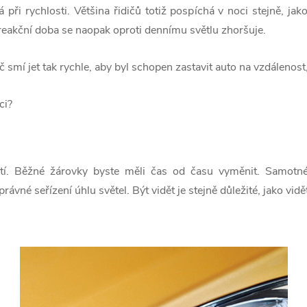
 při rychlosti. Většina řidičů totiž pospíchá v noci stejně, ja
reakční doba se naopak oproti dennímu světlu zhoršuje.
 smí jet tak rychle, aby byl schopen zastavit auto na vzdálenost
ci?
ítí. Běžné žárovky byste měli čas od času vyměnit. Samotné 
vné seřízení úhlu světel. Být vidět je stejně důležité, jako vidět