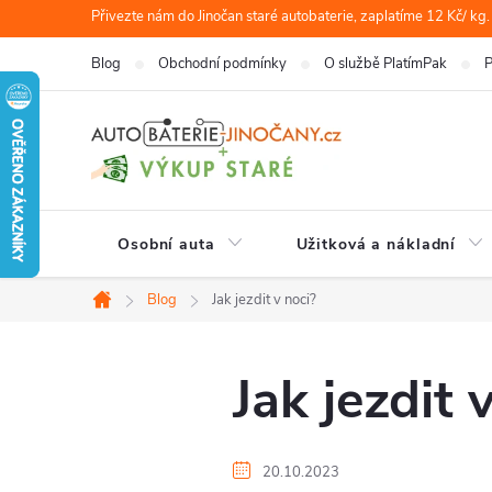
Přejít
Přivezte nám do Jinočan staré autobaterie, zaplatíme 12 Kč/ kg.
na
Blog
Obchodní podmínky
O službě PlatímPak
P
obsah
Osobní auta
Užitková a nákladní
Blog
Jak jezdit v noci?
Domů
Jak jezdit 
20.10.2023