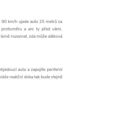
ti 90 km/h ujede auto 25 metrů za
v protisměru a ani ty před vámi.
právně rozeznat, zda může dálková
ijedoucí auta a zapojíte periferní
. Vaše reakční doba tak bude stejně