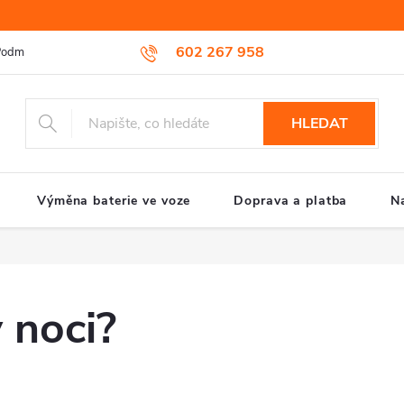
602 267 958
odmínky ochrany osobních údajů
Reklamační řád
Způsob reklamac
HLEDAT
Výměna baterie ve voze
Doprava a platba
N
v noci?