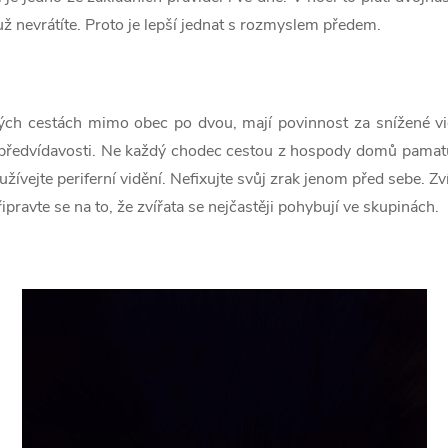
už nevrátíte. Proto je lepší jednat s rozmyslem předem.
ých cestách mimo obec po dvou, mají povinnost za snížené vid
 předvídavosti. Ne každý chodec cestou z hospody domů pamatu
žívejte periferní vidění. Nefixujte svůj zrak jenom před sebe. Zví
ipravte se na to, že zvířata se nejčastěji pohybují ve skupinách.