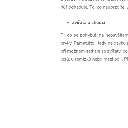
hůř odhaduje. To, co neubrzdíte, 
Zvířata a chodci
Ti, co se pohybují na neosvětlen
prvky. Pamatujte i tady na dávku
při možném setkání se zvířaty, pou
lesů, u remízků nebo mezi poli. Př