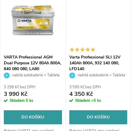
ů
čluny, karavany a obytné...
ů
VARTA Professional AGM
Varta Professional SLI 12V
Dual Purpose 12V 80Ah 800A,
140Ah 800A, 932 140 080,
840 080 080, LA80
LFD140
nabitá autobaterie + Tableta
nabitá autobaterie + Tableta
do ostřikovačů (2 ks) + možný
do ostřikovačů (2 ks) + možný
3 298 Kč bez DPH
3 595 Kč bez DPH
výkup staré baterie při doručení
výkup staré baterie při doručení
3 990 Kč
4 350 Kč
nebo v prodejně Jinočany
nebo v prodejně Jinočany
Skladem
5 ks
Skladem
>5 ks
DO KOŠÍKU
DO KOŠÍKU
Baterie VARTA pro sezónní
Baterie VARTA pro sezónní