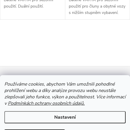
použití. Duální použití.
použití pro čluny a obytné vozy
s nižším stupněm vybavení.
Dlouhá životnost a
bezúdržbovost.
O
v
l
Z
á
Informace pro vás
d
á
Používáme cookies, abychom Vám umožnili pohodlné
prohlížení webu a díky analýze provozu webu neustále
a
zlepšovali jeho funkce, výkon a použitelnost. Více informací
p
Výkup Jinočany - výkup barevných kovů a autobaterií
v
Podmínkách ochrany osobních údajů.
c
a
í
Nastavení
Copyright 2026
Autobaterie Jinočany
. Všechna práva vyhrazena.
Upravit
p