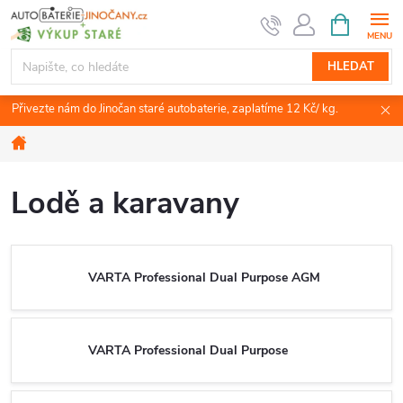
Přejít
NÁKUPNÍ
KOŠÍK
na
obsah
HLEDAT
Přivezte nám do Jinočan staré autobaterie, zaplatíme 12 Kč/ kg.
Domů
Lodě a karavany
VARTA Professional Dual Purpose AGM
VARTA Professional Dual Purpose