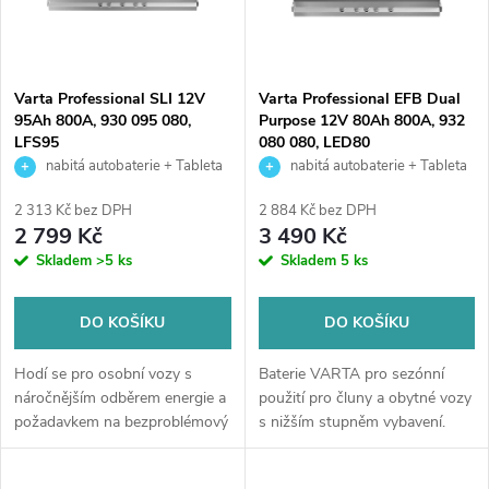
n
i
í
s
p
Varta Professional SLI 12V
Varta Professional EFB Dual
95Ah 800A, 930 095 080,
Purpose 12V 80Ah 800A, 932
p
LFS95
080 080, LED80
r
nabitá autobaterie + Tableta
nabitá autobaterie + Tableta
r
do ostřikovačů (2 ks) + možný
do ostřikovačů (2 ks) + možný
o
2 313 Kč bez DPH
2 884 Kč bez DPH
výkup staré baterie při doručení
výkup staré baterie při doručení
2 799 Kč
3 490 Kč
o
nebo v prodejně Jinočany
nebo v prodejně Jinočany
Skladem
>5 ks
Skladem
5 ks
d
d
u
DO KOŠÍKU
DO KOŠÍKU
u
k
Hodí se pro osobní vozy s
Baterie VARTA pro sezónní
k
náročnějším odběrem energie a
použití pro čluny a obytné vozy
požadavkem na bezproblémový
s nižším stupněm vybavení.
t
start (svými parametry se blíží
Dlouhá životnost a
t
technologii EFB), dále pro lodě,
bezúdržbovost.