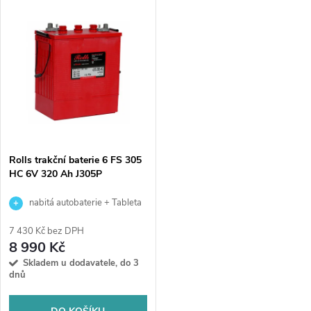
V
Nejdražší
z
ý
Abecedně
e
p
n
i
í
s
p
Rolls trakční baterie 6 FS 305
HC 6V 320 Ah J305P
p
r
nabitá autobaterie + Tableta
r
do ostřikovačů (2 ks) + možný
o
7 430 Kč bez DPH
výkup staré baterie při doručení
8 990 Kč
o
nebo v prodejně Jinočany
Skladem u dodavatele, do 3
d
dnů
d
u