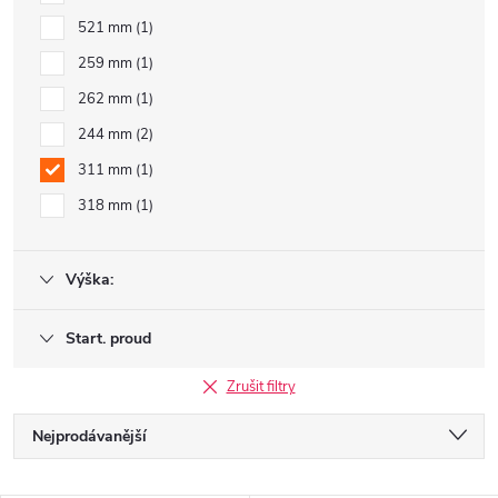
521 mm
1
259 mm
1
262 mm
1
244 mm
2
311 mm
1
318 mm
1
Výška:
Start. proud
Zrušit filtry
Ř
Nejprodávanější
a
Nejlevnější