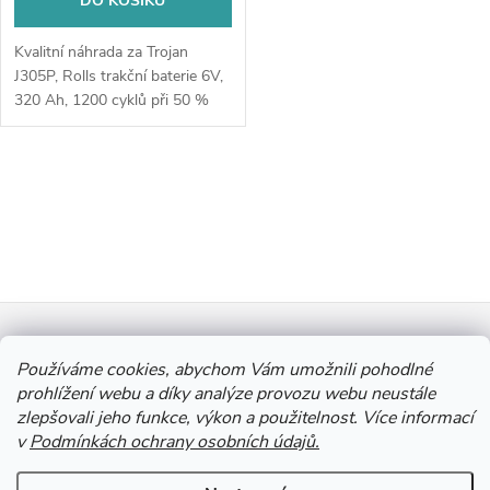
DO KOŠÍKU
u
k
Kvalitní náhrada za Trojan
k
J305P, Rolls trakční baterie 6V,
t
320 Ah, 1200 cyklů při 50 %
t
vybití, rozměr 311 x 181 x 362
ů
(D x V x Š).
ů
O
v
l
Z
á
Informace pro vás
d
á
Používáme cookies, abychom Vám umožnili pohodlné
prohlížení webu a díky analýze provozu webu neustále
a
zlepšovali jeho funkce, výkon a použitelnost. Více informací
p
Výkup Jinočany - výkup barevných kovů a autobaterií
v
Podmínkách ochrany osobních údajů.
c