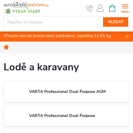
Přejít
NÁKUPNÍ
KOŠÍK
na
obsah
HLEDAT
Přivezte nám do Jinočan staré autobaterie, zaplatíme 12 Kč/ kg.
Domů
Lodě a karavany
VARTA Professional Dual Purpose AGM
VARTA Professional Dual Purpose