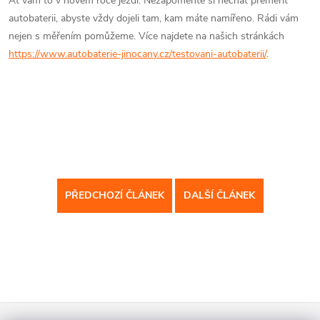
Ať vám to v novém roce jezdí. Nezapomeňte si nechat přeměřit
autobaterii, abyste vždy dojeli tam, kam máte namířeno. Rádi vám
nejen s měřením pomůžeme. Více najdete na našich stránkách
https://www.autobaterie-jinocany.cz/testovani-autobaterii/
.
PŘEDCHOZÍ ČLÁNEK
DALŠÍ ČLÁNEK
Z