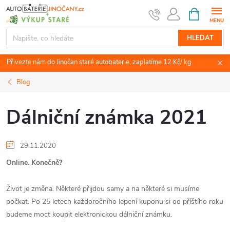
Přejít
NÁKUPNÍ
KOŠÍK
na
obsah
HLEDAT
Přivezte nám do Jinočan staré autobaterie, zaplatíme 12 Kč/ kg.
Blog
Dálniční známka 2021
29.11.2020
Online. Konečně?
Život je změna. Některé přijdou samy a na některé si musíme
počkat. Po 25 letech každoročního lepení kuponu si od příštího roku
budeme moct koupit elektronickou dálniční známku.